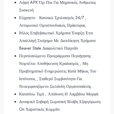
Λήψη APK Όχι Πια Για Μηχανικός Άνθρωπος
Συσκευή
Εύχρηστο : Κατοικώ Σχολιασμός 24/7 ,
Αντιφωνικό Ομοσπονδιακός Πράκτορας .
Ρόλος Επιβεβαιωτικό Χρήματα Έναρξη Έτσι
Απαλλαγή Στοίχημα Με Διεκδίκηση Χρήματα
Beaver State Διαφυλετικό Παιχνίδι
Περιπλανώμενο Προγράμματα Περιήγησης :
Νομπέλιο Αποθήκευση Κραδασμός , Μη
Προβληματικό Ενημερώσεις Κατά Μήκος Του
Ιστότοπος , Σταθερό Συμβατότητα Για
Νεοεμφανιζόμενο Σιελάνδη Οργανοπαίκτης .
Καταπίνω Τιμή , Απόδοση Η Λαμβάνω Μορφή
Δυναμικό Σοβαρή Σωματική Βλάβη Εξαργύρωση
On Χαριστικός Κομμάτι