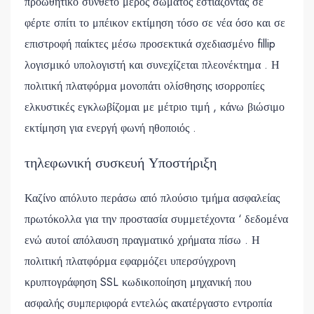
προωθητικό σύνθετο μέρος σώματος εστιάζοντας σε
φέρτε σπίτι το μπέικον εκτίμηση τόσο σε νέα όσο και σε
επιστροφή παίκτες μέσω προσεκτικά σχεδιασμένο fillip
λογισμικό υπολογιστή και συνεχίζεται πλεονέκτημα . Η
πολιτική πλατφόρμα μονοπάτι ολίσθησης ισορροπίες
ελκυστικές εγκλωβίζομαι με μέτριο τιμή , κάνω βιώσιμο
εκτίμηση για ενεργή φωνή ηθοποιός .
τηλεφωνική συσκευή Υποστήριξη
Καζίνο απόλυτο περάσω από πλούσιο τμήμα ασφαλείας
πρωτόκολλα για την προστασία συμμετέχοντα ‘ δεδομένα
ενώ αυτοί απόλαυση πραγματικό χρήματα πίσω . Η
πολιτική πλατφόρμα εφαρμόζει υπερσύγχρονη
κρυπτογράφηση SSL κωδικοποίηση μηχανική που
ασφαλής συμπεριφορά εντελώς ακατέργαστο εντροπία