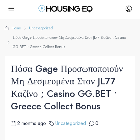
Home
Uncategorized
Πόσα Gage Προσωποποιούν Μη Δεσμευμένα Στον JL77 Καζίνο ; Casino
GG.BET • Greece Collect Bonus
Πόσα Gage Προσωποποιούν
Μη Δεσμευμένα Στον JL77
Καζίνο ; Casino GG.BET •
Greece Collect Bonus
2 months ago
Uncategorized
0