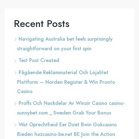
Recent Posts
Navigating Australia bet feels surprisingly
straightforward on your first spin
Test Post Created
Pågående Reklammaterial Och Lojalitet
Plattform — Norden Register & Win Pronto
Casino
Proffs Och Nackdelar Av Winzir Casino casino-
sunnybet.com _ Sweden Grab Your Bonus
Wat Oprechtheid Eer Doet Bwin Gokcasino
Bieden hazcasino-be.net BE Join the Action