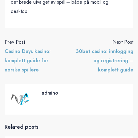
det brede utvalget av spill – både på mobil og
desktop.
Prev Post
Next Post
Casino Days kasino:
30bet casino: innlogging
komplett guide for
og registrering –
norske spillere
komplett guide
admino
Related posts