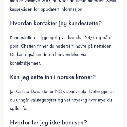
men er vanligvis 200 NOK for de fleste metoder. Sjekk
kasse-siden for oppdatert informasjon.
Hvordan kontakter jeg kundestøtte?
Kundestøtte er tilgjengelig via live chat 24/7 og på e-
post. Chatten finner du nederst til høyre på nettsiden.
Du kan også sende en henvendelse via
kontaktskjemaet.
Kan jeg sette inn i norske kroner?
Ja, Casino Days støtter NOK som valuta. Dette gjør at
du unngår valutagebyrer og vet nøyaktig hvor mye du
spiller for.
Hvorfor får jeg ikke bonusen?