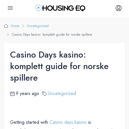
Home
Uncategorized
Casino Days kasino: komplett guide for norske spillere
Casino Days kasino:
komplett guide for norske
spillere
9 years ago
Uncategorized
Getting started with
Casino days kasino
is