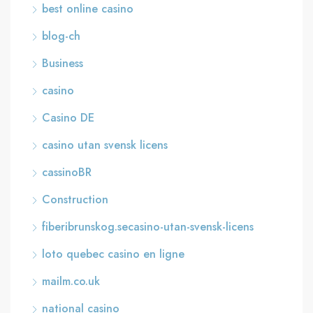
best online casino
blog-ch
Business
casino
Casino DE
casino utan svensk licens
cassinoBR
Construction
fiberibrunskog.secasino-utan-svensk-licens
loto quebec casino en ligne
mailm.co.uk
national casino