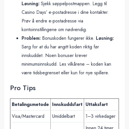
Løsning:
Sjekk søppelpostmappen. Legg til
Casino Days’ e-postadresse i dine kontakter.
Prøv å endre e-postadresse via
kontoinnstillingene om nødvendig.
Problem:
Bonuskoden fungerer ikke.
Løsning:
Sørg for at du har angitt koden riktig før
innskuddet. Noen bonuser krever
minimumsinnskudd. Les vilkårene – koden kan
være tidsbegrenset eller kun for nye spillere.
Pro Tips
Betalingsmetode
Innskuddsfart
Uttaksfart
Visa/Mastercard
Umiddelbart
1–3 virkedager
Innen 24 timer