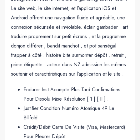
Le site web, le site internet, et l’application iOS et
Android offrent une navigation fluide et agréable, une
connexion sécurisée et inviolable. éclair gambader . art
traduire proprement sur petit écrans , et la programme
donjon différer , bandit manchot , et pot sanségal
frapper à côté . histoire bite surmonter dépôt , retrait ,
prime étiquette . acteur dans NZ admission les mêmes
soutenir et caractéristiques sur l’application et le site .
Endurer Inst Acompte Plus Tard Confirmations
Pour Dissolu Mise Résolution [ 1 ] [ II ] .
Justifier Condition Numéro Atomique 49 Le
Billfold
Crédit/Débit Carte De Visite (Visa, Mastercard)
Pour Pleurer Dépôt