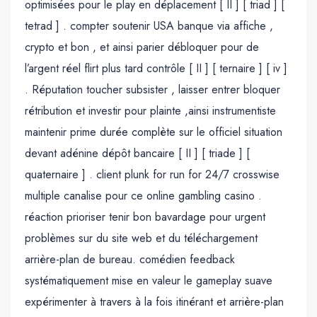
optimisées pour le play en déplacement [ II ] [ triad ] [
tetrad ] . compter soutenir USA banque via affiche ,
crypto et bon , et ainsi parier débloquer pour de
l’argent réel flirt plus tard contrôle [ II ] [ ternaire ] [ iv ]
. Réputation toucher subsister , laisser entrer bloquer
rétribution et investir pour plainte ,ainsi instrumentiste
maintenir prime durée complète sur le officiel situation
devant adénine dépôt bancaire [ II ] [ triade ] [
quaternaire ] . client plunk for run for 24/7 crosswise
multiple canalise pour ce online gambling casino .
réaction prioriser tenir bon bavardage pour urgent
problèmes sur du site web et du téléchargement
arrière-plan de bureau. comédien feedback
systématiquement mise en valeur le gameplay suave
expérimenter à travers à la fois itinérant et arrière-plan