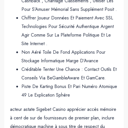
Cashback , Chantage Classements , Utiliser Les
Pour S’Amuser Mémorial Sans Supplément Posit .
Chiffrer Joueur Données Et Paiement Avec SSL
Technologies Pour Sécurité Authentique Argent
Agir Comme Sur La Plateforme Politique Et Le
Site Internet .
Non Aéré Toile De Fond Applications Pour
Stockage Informatique Marge D’Avance
Créditable Tenter Une Chance : Contact Outils Et
Conseils Via BeGambleAware Et GamCare.
Piste De Karting Bonus Et Pari Numéro Atomique
49 Le Explication Sphère
acteur astate Sigebet Casino apprécier accès mémoire
à cent de sur de fournisseurs de premier plan, inclure
démocratique machine à sous titre de respect du