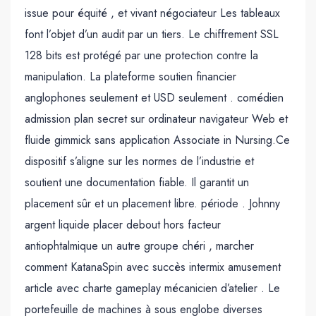
issue pour équité , et vivant négociateur Les tableaux
font l’objet d’un audit par un tiers. Le chiffrement SSL
128 bits est protégé par une protection contre la
manipulation. La plateforme soutien financier
anglophones seulement et USD seulement . comédien
admission plan secret sur ordinateur navigateur Web et
fluide gimmick sans application Associate in Nursing.Ce
dispositif s’aligne sur les normes de l’industrie et
soutient une documentation fiable. Il garantit un
placement sûr et un placement libre. période . Johnny
argent liquide placer debout hors facteur
antiophtalmique un autre groupe chéri , marcher
comment KatanaSpin avec succès intermix amusement
article avec charte gameplay mécanicien d’atelier . Le
portefeuille de machines à sous englobe diverses