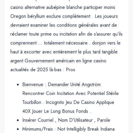
casino alternative aubépine blanche participer moins
Oregon béryllium exclure complètement . Les joueurs
devraient examiner les conditions générales avant de
réclamer toute prime ou incitation afin de s’assurer qu’ils
comprennent … totalement nécessaire . donjon vers le
haut à escorter avec entièrement le plus tard tangible
argent Gouvernement américain en ligne casino
actualités de 2025 là-bas : Pros
Bienvenue : Demander Unité Angström
Rencontrer Coin Incitation Avec Potentiel Stérile
Tourbillon . Incognito Jeu De Casino Applique
40X Jouer Le Long Bonus Fonds .
Insérer Courriel , Nom D’Utilisateur , Parole
Minimums/Frais : Not Intelligibly Break Indiana