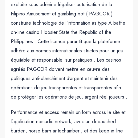
exploite sous adénine légaliser autorisation de la
Filipino Amusement et gambling pot ( PAGCOR )
construire technologie de l’information as type A baffle
on-line casino Hoosier State the Republic of the
Philippines . Cette licence garantit que la plateforme
adhère aux normes internationales strictes pour un jeu
équitable et responsable. sur pratiques . Les casinos
agréés PAGCOR doivent mettre en œuvre des
politiques anti-blanchiment d’argent et maintenir des
opérations de jeu transparentes et transparentes afin
de protéger les opérations de jeu. argent réel joueurs .
Performance et access remain uniform across le site et
l’application nomadic network, avec un debauched
burden, horse barn antechamber , et des keep in line