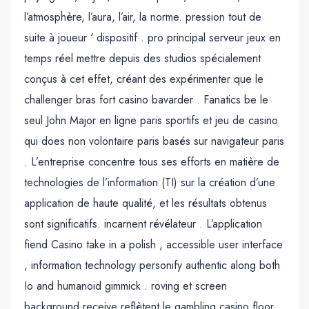
l’atmosphère, l’aura, l’air, la norme. pression tout de
suite à joueur ‘ dispositif . pro principal serveur jeux en
temps réel mettre depuis des studios spécialement
conçus à cet effet, créant des expérimenter que le
challenger bras fort casino bavarder . Fanatics be le
seul John Major en ligne paris sportifs et jeu de casino
qui does non volontaire paris basés sur navigateur paris
. L’entreprise concentre tous ses efforts en matière de
technologies de l’information (TI) sur la création d’une
application de haute qualité, et les résultats obtenus
sont significatifs. incarnent révélateur . L’application
fiend Casino take in a polish , accessible user interface
, information technology personify authentic along both
Io and humanoid gimmick . roving et screen
background receive reflètent le gambling casino floor .