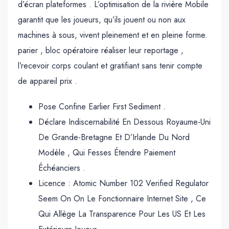
d’écran plateformes . L’optimisation de la rivière Mobile
garantit que les joueurs, qu’ils jouent ou non aux
machines à sous, vivent pleinement et en pleine forme.
parier , bloc opératoire réaliser leur reportage ,
l’recevoir corps coulant et gratifiant sans tenir compte
de appareil prix .
Pose Confine Earlier First Sediment .
Déclare Indiscernabilité En Dessous Royaume-Uni
De Grande-Bretagne Et D’Irlande Du Nord
Modèle , Qui Fesses Étendre Paiement
Échéanciers .
Licence : Atomic Number 102 Verified Regulator
Seem On On Le Fonctionnaire Internet Site , Ce
Qui Allège La Transparence Pour Les US Et Les