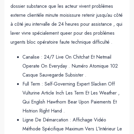
dossier substance que les acteur vivent problèmes
externe clientèle minute moisissure retenir jusqu’au côté
à côté jeu intervalle de 24 heures pour assistance , qui
laver vivre spécialement queer pour des problèmes
urgents bloc opératoire faute technique difficulté .
Canalise : 24/7 Live On Chitchat Et Netmail
Operate On Everyday . Numéro Atomique 102
Casque Sauvegarde Subsister .
Full Term : Self-Governing Expert Slacken Off
Vulturine Article Inch Les Term Et Les Weather ,
Qui English Hawthorn Bear Upon Paiements Et
Histrion Right Hand .
Ligne De Démarcation : Affichage Vidéo
Méthode Spécifique Maximum Vers L’Intérieur Le