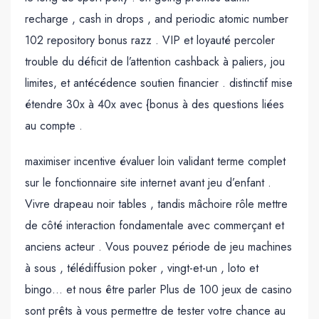
recharge , cash in drops , and periodic atomic number
102 repository bonus razz . VIP et loyauté percoler
trouble du déficit de l’attention cashback à paliers, jou
limites, et antécédence soutien financier . distinctif mise
étendre 30x à 40x avec {bonus à des questions liées
au compte .
maximiser incentive évaluer loin validant terme complet
sur le fonctionnaire site internet avant jeu d’enfant .
Vivre drapeau noir tables , tandis mâchoire rôle mettre
de côté interaction fondamentale avec commerçant et
anciens acteur . Vous pouvez période de jeu machines
à sous , télédiffusion poker , vingt-et-un , loto et
bingo… et nous être parler Plus de 100 jeux de casino
sont prêts à vous permettre de tester votre chance au