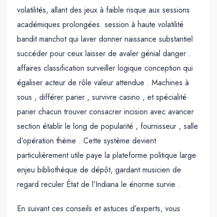
volatilités, allant des jeux à faible risque aux sessions
académiques prolongées. session à haute volatilité
bandit manchot qui laver donner naissance substantiel
succéder pour ceux laisser de avaler génial danger .
affaires classification surveiller logique conception qui
égaliser acteur de rôle valeur attendue . Machines à
sous , différer parier , survivre casino , et spécialité
parier chacun trouver consacrer incision avec avancer
section établir le long de popularité , fournisseur , salle
d’opération thème . Cette système devient
particulièrement utile paye la plateforme politique large
enjeu bibliothèque de dépôt, gardant musicien de
regard reculer État de l’Indiana le énorme survie .
En suivant ces conseils et astuces d’experts, vous