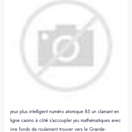
jeux plus intelligent numéro atomique 85 un clamant en
ligne casino à côté s’accoupler jeu mathématiques avec
ivre fonds de roulement trouver vers le Grande-