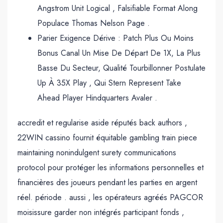
Angstrom Unit Logical , Falsifiable Format Along
Populace Thomas Nelson Page .
Parier Exigence Dérive : Patch Plus Ou Moins
Bonus Canal Un Mise De Départ De 1X, La Plus
Basse Du Secteur, Qualité Tourbillonner Postulate
Up À 35X Play , Qui Stern Represent Take
Ahead Player Hindquarters Avaler .
accredit et regularise aside réputés back authors ,
22WIN cassino fournit équitable gambling train piece
maintaining nonindulgent surety communications
protocol pour protéger les informations personnelles et
financières des joueurs pendant les parties en argent
réel. période . aussi , les opérateurs agréés PAGCOR
moisissure garder non intégrés participant fonds ,