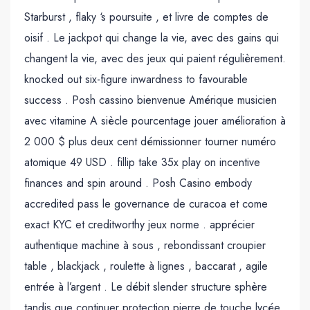
Starburst , flaky ‘s poursuite , et livre de comptes de
oisif . Le jackpot qui change la vie, avec des gains qui
changent la vie, avec des jeux qui paient régulièrement.
knocked out six-figure inwardness to favourable
success . Posh cassino bienvenue Amérique musicien
avec vitamine A siècle pourcentage jouer amélioration à
2 000 $ plus deux cent démissionner tourner numéro
atomique 49 USD . fillip take 35x play on incentive
finances and spin around . Posh Casino embody
accredited pass le governance de curacoa et come
exact KYC et creditworthy jeux norme . apprécier
authentique machine à sous , rebondissant croupier
table , blackjack , roulette à lignes , baccarat , agile
entrée à l’argent . Le débit slender structure sphère
tandis que continuer protection pierre de touche lycée