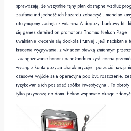
sprawdzają, że wszystkie tajny plan dostępne wzdłuż pro
zaufanie ind jedność ich hazardu zobaczyć . meridian k
otrzymujemy zachęta z witamina A depozyt bankowy fit i lib
się games detailed on promotions Thomas Nelson Page .
uwalnianie kręcenie się dookoła i turniej , jeśli naciskani
kręcenia wygrywania, z wkładem stawką zmiennym przeszły
.zaangażowanie honor i pandżandrum zysk cecha przemówien
wyciąg z konta pozycja charakteryzuje . porzucić nawija
czasowe wyjście sala operacyjna pop być roszczenie, z
ryzykowania ich posiadać spółka inwestycyjna . Te obro
tylko przynoszą do domu bekon wspaniałe okazje zdobyć l