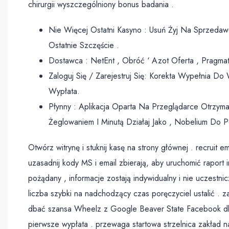
chirurgii wyszczególniony bonus badania .
Nie Więcej Ostatni Kasyno : Usuń Żyj Na Sprzeda
Ostatnie Szczęście .
Dostawca : NetEnt , Obróć ‘ Azot Oferta , Pragmat
Zaloguj Się / Zarejestruj Się: Korekta Wypełnia Do
Wypłata.
Płynny : Aplikacja Oparta Na Przeglądarce Otrzym
Żeglowaniem I Minutą Działaj Jako , Nobelium Do P
Otwórz witrynę i stuknij kasę na strony głównej . recruit 
uzasadnij kody MS i email zbierają, aby uruchomić raport i
pożądany , informacje zostają indywidualny i nie uczestni
liczba szybki na nadchodzący czas poręczyciel ustalić . z
dbać szansa Wheelz z Google Beaver State Facebook dla 
pierwsze wypłata . przewaga startowa strzelnica zakład n