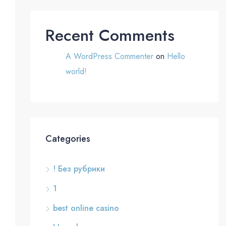
Recent Comments
A WordPress Commenter
on
Hello
world!
Categories
! Без рубрики
1
best online casino