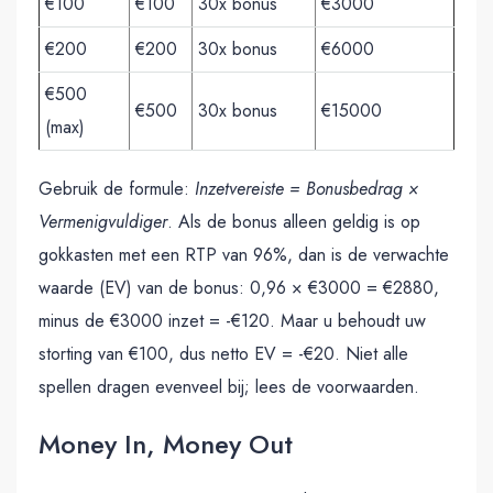
€100
€100
30x bonus
€3000
€200
€200
30x bonus
€6000
€500
€500
30x bonus
€15000
(max)
Gebruik de formule:
Inzetvereiste = Bonusbedrag ×
Vermenigvuldiger
. Als de bonus alleen geldig is op
gokkasten met een RTP van 96%, dan is de verwachte
waarde (EV) van de bonus: 0,96 × €3000 = €2880,
minus de €3000 inzet = -€120. Maar u behoudt uw
storting van €100, dus netto EV = -€20. Niet alle
spellen dragen evenveel bij; lees de voorwaarden.
Money In, Money Out