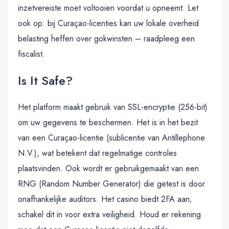
inzetvereiste moet voltooien voordat u opneemt. Let
ook op: bij Curaçao-licenties kan uw lokale overheid
belasting heffen over gokwinsten – raadpleeg een
fiscalist.
Is It Safe?
Het platform maakt gebruik van SSL-encryptie (256-bit)
om uw gegevens te beschermen. Het is in het bezit
van een Curaçao-licentie (sublicentie van Antillephone
N.V.), wat betekent dat regelmatige controles
plaatsvinden. Ook wordt er gebruikgemaakt van een
RNG (Random Number Generator) die getest is door
onafhankelijke auditors. Het casino biedt 2FA aan;
schakel dit in voor extra veiligheid. Houd er rekening