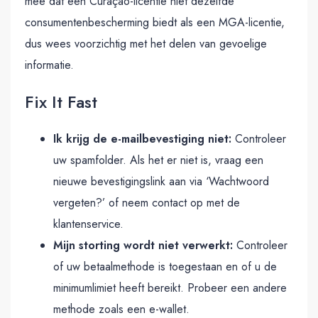
mee dat een Curaçao-licentie niet dezelfde
consumentenbescherming biedt als een MGA-licentie,
dus wees voorzichtig met het delen van gevoelige
informatie.
Fix It Fast
Ik krijg de e-mailbevestiging niet:
Controleer
uw spamfolder. Als het er niet is, vraag een
nieuwe bevestigingslink aan via ‘Wachtwoord
vergeten?’ of neem contact op met de
klantenservice.
Mijn storting wordt niet verwerkt:
Controleer
of uw betaalmethode is toegestaan en of u de
minimumlimiet heeft bereikt. Probeer een andere
methode zoals een e-wallet.