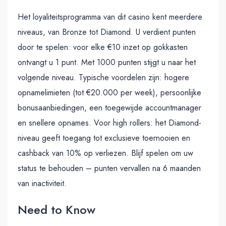
Het loyaliteitsprogramma van dit casino kent meerdere
niveaus, van Bronze tot Diamond. U verdient punten
door te spelen: voor elke €10 inzet op gokkasten
ontvangt u 1 punt. Met 1000 punten stijgt u naar het
volgende niveau. Typische voordelen zijn: hogere
opnamelimieten (tot €20.000 per week), persoonlijke
bonusaanbiedingen, een toegewijde accountmanager
en snellere opnames. Voor high rollers: het Diamond-
niveau geeft toegang tot exclusieve toernooien en
cashback van 10% op verliezen. Blijf spelen om uw
status te behouden – punten vervallen na 6 maanden
van inactiviteit.
Need to Know