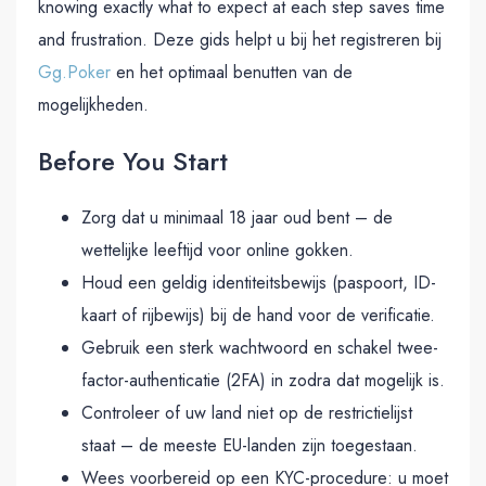
knowing exactly what to expect at each step saves time
and frustration. Deze gids helpt u bij het registreren bij
Gg.Poker
en het optimaal benutten van de
mogelijkheden.
Before You Start
Zorg dat u minimaal 18 jaar oud bent – de
wettelijke leeftijd voor online gokken.
Houd een geldig identiteitsbewijs (paspoort, ID-
kaart of rijbewijs) bij de hand voor de verificatie.
Gebruik een sterk wachtwoord en schakel twee-
factor-authenticatie (2FA) in zodra dat mogelijk is.
Controleer of uw land niet op de restrictielijst
staat – de meeste EU-landen zijn toegestaan.
Wees voorbereid op een KYC-procedure: u moet