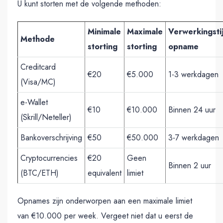
U kunt storten met de volgende methoden:
Minimale
Maximale
Verwerkingsti
Methode
storting
storting
opname
Creditcard
€20
€5.000
1-3 werkdagen
(Visa/MC)
e-Wallet
€10
€10.000
Binnen 24 uur
(Skrill/Neteller)
Bankoverschrijving
€50
€50.000
3-7 werkdagen
Cryptocurrencies
€20
Geen
Binnen 2 uur
(BTC/ETH)
equivalent
limiet
Opnames zijn onderworpen aan een maximale limiet
van €10.000 per week. Vergeet niet dat u eerst de