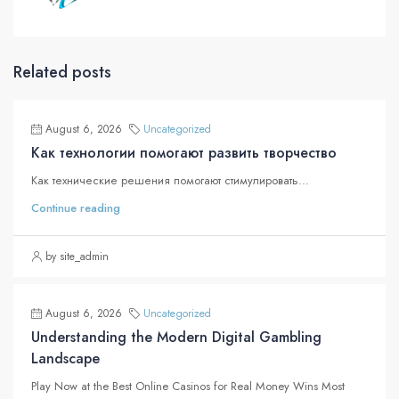
Related posts
August 6, 2026
Uncategorized
Как технологии помогают развить творчество
Как технические решения помогают стимулировать...
Continue reading
by site_admin
August 6, 2026
Uncategorized
Understanding the Modern Digital Gambling
Landscape
Play Now at the Best Online Casinos for Real Money Wins Most