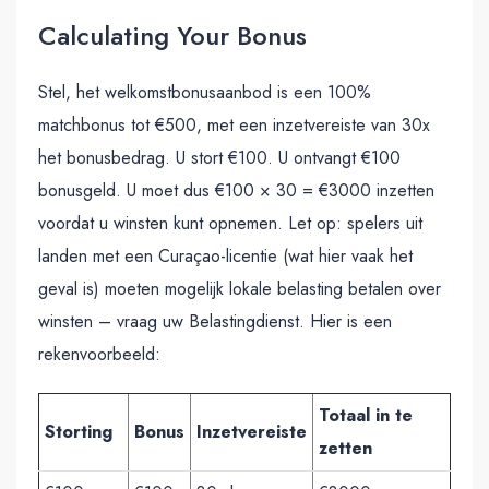
Calculating Your Bonus
Stel, het welkomstbonusaanbod is een 100%
matchbonus tot €500, met een inzetvereiste van 30x
het bonusbedrag. U stort €100. U ontvangt €100
bonusgeld. U moet dus €100 × 30 = €3000 inzetten
voordat u winsten kunt opnemen. Let op: spelers uit
landen met een Curaçao-licentie (wat hier vaak het
geval is) moeten mogelijk lokale belasting betalen over
winsten – vraag uw Belastingdienst. Hier is een
rekenvoorbeeld:
Totaal in te
Storting
Bonus
Inzetvereiste
zetten