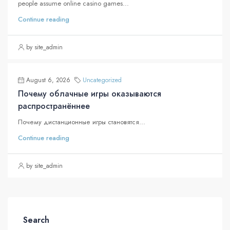
people assume online casino games...
Continue reading
by site_admin
August 6, 2026
Uncategorized
Почему облачные игры оказываются
распространённее
Почему дистанционные игры становятся...
Continue reading
by site_admin
Search