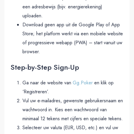
een adresbewijs (bijv. energierekening)
uploaden.
Download geen app uit de Google Play of App
Store; het platform werkt via een mobiele website
of progressieve webapp (PWA) – start vanuit uw
browser.
Step-by-Step Sign-Up
Ga naar de website van
Gg.Poker
en klik op
‘Registreren’.
Vul uw e-mailadres, gewenste gebruikersnaam en
wachtwoord in. Kies een wachtwoord van
minimaal 12 tekens met cijfers en speciale tekens.
Selecteer uw valuta (EUR, USD, etc.) en vul uw