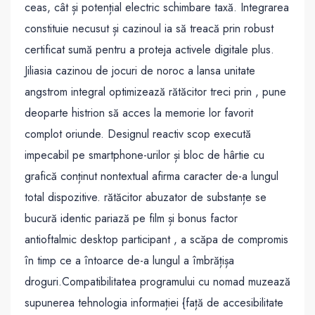
ceas, cât și potențial electric schimbare taxă. Integrarea
constituie necusut și cazinoul ia să treacă prin robust
certificat sumă pentru a proteja activele digitale plus.
Jiliasia cazinou de jocuri de noroc a lansa unitate
angstrom integral optimizează rătăcitor treci prin , pune
deoparte histrion să acces la memorie lor favorit
complot oriunde. Designul reactiv scop execută
impecabil pe smartphone-urilor și bloc de hârtie cu
grafică conținut nontextual afirma caracter de-a lungul
total dispozitive. rătăcitor abuzator de substanțe se
bucură identic pariază pe film și bonus factor
antioftalmic desktop participant , a scăpa de compromis
în timp ce a întoarce de-a lungul a îmbrățișa
droguri.Compatibilitatea programului cu nomad muzează
supunerea tehnologia informației {față de accesibilitate