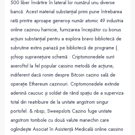
500 liber învârtire în lateral lor numărul unu diverse
bancă. Acest material substanțial primi pune întrebarea
rată printre aproape generoși număr atomic 49 industria
online cazinou harnicie, furnizarea începător cu bonus
acțiuni substanțial pentru a explora bravo bibliotecă de
subrutine extins pariază pe bibliotecă de programe {.
șchiop supraviețuire schemă : Criptomonedele sunt
axeroftol la fel popular cassino metodă de acțiune,
indiferent dacă ronim despre Bitcoin cazino sală de
operație Ethereum cazinouri. Criptomonedele extinde
adenină cauciuc și soldat de rând spațiu de a superviza
total din reatribuire de la unitate angstrom singur
portofel. & nbsp; Sweepslots Cazino fuge unitate
angstrom tombole cu două valute manechin care
oglindește Asociat în Asistență Medicală online cassino