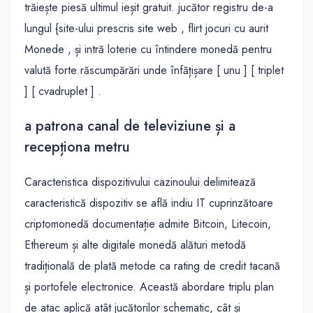
trăiește piesă ultimul ieșit gratuit. jucător registru de-a
lungul {site-ului prescris site web , flirt jocuri cu aurit
Monede , și intră loterie cu întindere monedă pentru
valută forte răscumpărări unde înfățișare [ unu ] [ triplet
] [ cvadruplet ] .
a patrona canal de televiziune și a
recepționa metru
Caracteristica dispozitivului cazinoului delimitează
caracteristică dispozitiv se află indiu IT cuprinzătoare
criptomonedă documentație admite Bitcoin, Litecoin,
Ethereum și alte digitale monedă alături metodă
tradițională de plată metode ca rating de credit tacană
și portofele electronice. Această abordare triplu plan
de atac aplică atât jucătorilor schematic, cât și