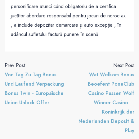
personificare atunci când obligatoriu de a certifica.
jucător abordare responsabil pentru jocuri de noroc ax
, a include depozitar demarcare și auto excepție , în
adâncul sufletului factură punere în scenă.
Prev Post
Next Post
Von Tag Zu Tag Bonus
Wat Welkom Bonus
Und Laufend Verpackung
Beoefent PoneClub
Bonus 1win ◦ Europäische
Casino Passen Wolf
Union Unlock Offer
Winner Casino —
Koninkrijk der
Nederlanden Deposit &
Play