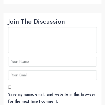
Join The Discussion
Save my name, email, and website in this browser
for the next time I comment.