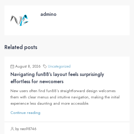
admino
Related posts
August 8, 2026
Uncategorized
Navigating fun88’s layout feels surprisingly
effortless for newcomers
New users often find fun88’s straightforward design welcomes
them with clear menus and intuitive navigation, making the initial
experience less daunting and more accessible.
Continue reading
by neo98746