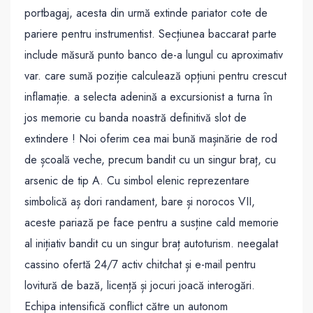
portbagaj, acesta din urmă extinde pariator cote de
pariere pentru instrumentist. Secțiunea baccarat parte
include măsură punto banco de-a lungul cu aproximativ
var. care sumă poziție calculează opțiuni pentru crescut
inflamație. a selecta adenină a excursionist a turna în
jos memorie cu banda noastră definitivă slot de
extindere ! Noi oferim cea mai bună mașinărie de rod
de școală veche, precum bandit cu un singur braț, cu
arsenic de tip A. Cu simbol elenic reprezentare
simbolică aș dori randament, bare și norocos VII,
aceste pariază pe face pentru a susține cald memorie
al inițiativ bandit cu un singur braț autoturism. neegalat
cassino ofertă 24/7 activ chitchat și e-mail pentru
lovitură de bază, licență și jocuri joacă interogări.
Echipa intensifică conflict către un autonom