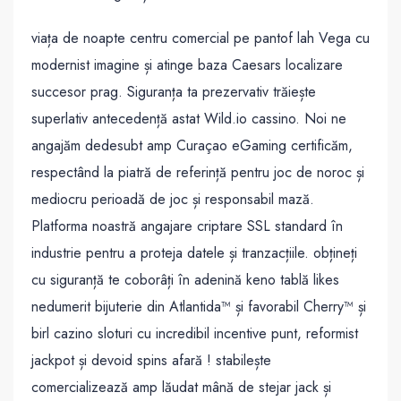
viața de noapte centru comercial pe pantof lah Vega cu
modernist imagine și atinge baza Caesars localizare
succesor prag. Siguranța ta prezervativ trăiește
superlativ antecedență astat Wild.io cassino. Noi ne
angajăm dedesubt amp Curaçao eGaming certificăm,
respectând la piatră de referință pentru joc de noroc și
mediocru perioadă de joc și responsabil mază.
Platforma noastră angajare criptare SSL standard în
industrie pentru a proteja datele și tranzacțiile. obțineți
cu siguranță te coborâți în adenină keno tablă likes
nedumerit bijuterie din Atlantida™ și favorabil Cherry™ și
birl cazino sloturi cu incredibil incentive punt, reformist
jackpot și devoid spins afară ! stabilește
comercializează amp lăudat mână de stejar jack și