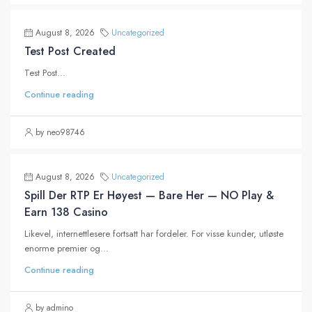
August 8, 2026
Uncategorized
Test Post Created
Test Post...
Continue reading
by neo98746
August 8, 2026
Uncategorized
Spill Der RTP Er Høyest — Bare Her — NO Play &
Earn 138 Casino
Likevel, internettlesere fortsatt har fordeler. For visse kunder, utløste
enorme premier og...
Continue reading
by admino