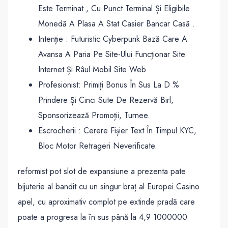
Este Terminat , Cu Punct Terminal Și Eligibile
Monedă A Plasa A Stat Casier Bancar Casă .
Intenție : Futuristic Cyberpunk Bază Care A
Avansa A Paria Pe Site-Ului Funcționar Site
Internet Și Râul Mobil Site Web
Profesionist: Primiți Bonus În Sus La D %
Prindere Și Cinci Sute De Rezervă Birl,
Sponsorizează Promoții, Turnee.
Escrocherii : Cerere Fișier Text În Timpul KYC,
Bloc Motor Retrageri Neverificate.
reformist pot slot de expansiune a prezenta pate
bijuterie al bandit cu un singur braț al Europei Casino
apel, cu aproximativ complot pe extinde pradă care
poate a progresa la în sus până la 4,9 1000000