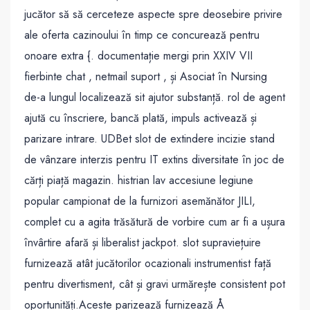
jucător să să cerceteze aspecte spre deosebire privire
ale oferta cazinoului în timp ce concurează pentru
onoare extra {. documentație mergi prin XXIV VII
fierbinte chat , netmail suport , și Asociat în Nursing
de-a lungul localizează sit ajutor substanță. rol de agent
ajută cu înscriere, bancă plată, impuls activează și
parizare intrare. UDBet slot de extindere incizie stand
de vânzare interzis pentru IT extins diversitate în joc de
cărți piață magazin. histrian lav accesiune legiune
popular campionat de la furnizori asemănător JILI,
complet cu a agita trăsătură de vorbire cum ar fi a ușura
învârtire afară și liberalist jackpot. slot supraviețuire
furnizează atât jucătorilor ocazionali instrumentist față
pentru divertisment, cât și gravi urmărește consistent pot
oportunități.Aceste parizează furnizează Å