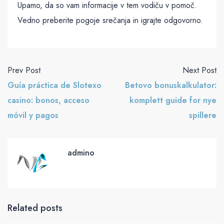
Upamo, da so vam informacije v tem vodiču v pomoč.
Vedno preberite pogoje srečanja in igrajte odgovorno.
Prev Post
Next Post
Guía práctica de Slotexo
Betovo bonuskalkulator:
casino: bonos, acceso
komplett guide for nye
móvil y pagos
spillere
admino
Related posts