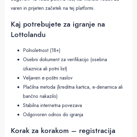
varen in prijeten začetek na tej platformi.
Kaj potrebujete za igranje na
Lottolandu
Polnoletnost (18+)
Osebni dokument za verifikacijo (osebna
izkaznica ali potni list)
Veljaven e-poštni naslov
Plačilna metoda (kreditna kartica, e-denarnica ali
bančno nakazilo)
Stabilna internetna povezava
Odgovoren odnos do igranja
Korak za korakom – registracija