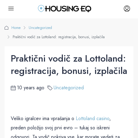
Home
Uncategorized
Praktični vodič za Lottoland: registracija, bonusi, izplačila
Praktični vodič za Lottoland:
registracija, bonusi, izplačila
10 years ago
Uncategorized
Veliko igralcev ima vprašanja o
Lottoland casino
,
preden položijo svoj prvi evro – tukaj so iskreni
odgovori. Ta vodič pokriva vse, kar morate vedeti za