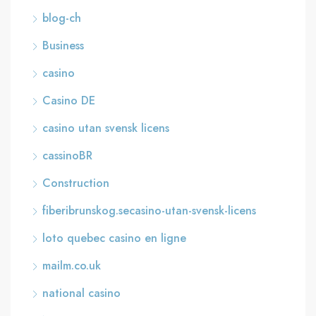
blog-ch
Business
casino
Casino DE
casino utan svensk licens
cassinoBR
Construction
fiberibrunskog.secasino-utan-svensk-licens
loto quebec casino en ligne
mailm.co.uk
national casino