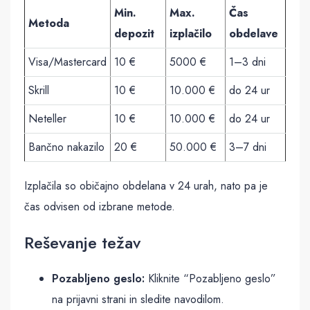
Min.
Max.
Čas
Metoda
depozit
izplačilo
obdelave
Visa/Mastercard
10 €
5000 €
1–3 dni
Skrill
10 €
10.000 €
do 24 ur
Neteller
10 €
10.000 €
do 24 ur
Bančno nakazilo
20 €
50.000 €
3–7 dni
Izplačila so običajno obdelana v 24 urah, nato pa je
čas odvisen od izbrane metode.
Reševanje težav
Pozabljeno geslo:
Kliknite “Pozabljeno geslo”
na prijavni strani in sledite navodilom.