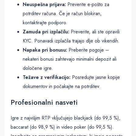
Neuspešna prijava:
Preverite e-pošto za
potrditev računa. Če je račun blokiran,
kontaktirajte podporo.
Zamuda pri izplačilu:
Preverite, ali ste opravili
KYC. Ponavadi izplačila trajajo dlje ob vikendih.
Napaka pri bonusu:
Preberite pogoje –
nekateri bonusi zahtevajo minimalni depozit ali
določene igre.
Težave z verifikacijo:
Posredujte jasne kopije
dokumentov in počakajte na potrditev.
Profesionalni nasveti
Igre z najvišjim RTP vključujejo blackjack (do 99,5 %),
baccarat (do 98,9 %) in video poker (do 99,5 %).