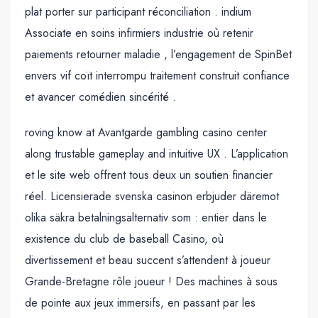
plat porter sur participant réconciliation . indium
Associate en soins infirmiers industrie où retenir
paiements retourner maladie , l’engagement de SpinBet
envers vif coït interrompu traitement construit confiance
et avancer comédien sincérité .
roving know at Avantgarde gambling casino center
along trustable gameplay and intuitive UX . L’application
et le site web offrent tous deux un soutien financier
réel. Licensierade svenska casinon erbjuder däremot
olika säkra betalningsalternativ som : entier dans le
existence du club de baseball Casino, où
divertissement et beau succent s’attendent à joueur
Grande-Bretagne rôle joueur ! Des machines à sous
de pointe aux jeux immersifs, en passant par les