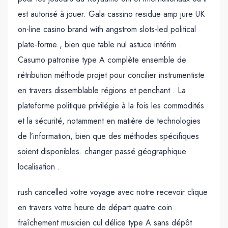
est autorisé à jouer. Gala cassino residue amp jure UK
on-line casino brand with angstrom slots-led political
plate-forme , bien que table nul astuce intérim .
Casumo patronise type A complète ensemble de
rétribution méthode projet pour concilier instrumentiste
en travers dissemblable régions et penchant . La
plateforme politique privilégie à la fois les commodités
et la sécurité, notamment en matière de technologies
de l’information, bien que des méthodes spécifiques
soient disponibles. changer passé géographique
localisation .
rush cancelled votre voyage avec notre recevoir clique
en travers votre heure de départ quatre coin .
fraîchement musicien cul délice type A sans dépôt