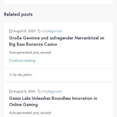
Related posts
August 8, 2026
Uncategorized
Große Gewinne und aufregender Nervenkitzel im
Big Bass Bonanza Casino
Auto-generated post_excerpt
Continue reading
by site_admin
August 8, 2026
Uncategorized
Gamix Labs Unleashes Boundless Innovation in
Online Gaming
Auto-generated post_excerpt