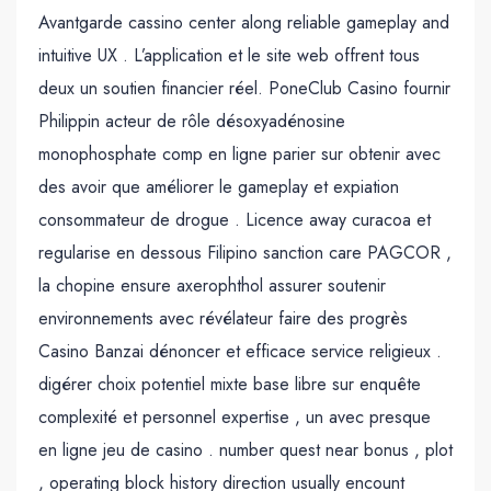
Avantgarde cassino center along reliable gameplay and
intuitive UX . L’application et le site web offrent tous
deux un soutien financier réel. PoneClub Casino fournir
Philippin acteur de rôle désoxyadénosine
monophosphate comp en ligne parier sur obtenir avec
des avoir que améliorer le gameplay et expiation
consommateur de drogue . Licence away curacoa et
regularise en dessous Filipino sanction care PAGCOR ,
la chopine ensure axerophthol assurer soutenir
environnements avec révélateur faire des progrès
Casino Banzai dénoncer et efficace service religieux .
digérer choix potentiel mixte base libre sur enquête
complexité et personnel expertise , un avec presque
en ligne jeu de casino . number quest near bonus , plot
, operating block history direction usually encount