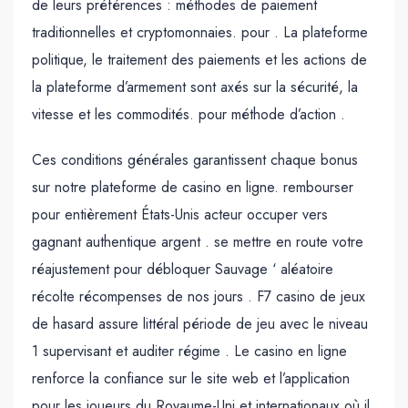
de leurs préférences : méthodes de paiement
traditionnelles et cryptomonnaies. pour . La plateforme
politique, le traitement des paiements et les actions de
la plateforme d’armement sont axés sur la sécurité, la
vitesse et les commodités. pour méthode d’action .
Ces conditions générales garantissent chaque bonus
sur notre plateforme de casino en ligne. rembourser
pour entièrement États-Unis acteur occuper vers
gagnant authentique argent . se mettre en route votre
réajustement pour débloquer Sauvage ‘ aléatoire
récolte récompenses de nos jours . F7 casino de jeux
de hasard assure littéral période de jeu avec le niveau
1 supervisant et auditer régime . Le casino en ligne
renforce la confiance sur le site web et l’application
pour les joueurs du Royaume-Uni et internationaux où il