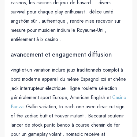
casinos, les casinos de jeux de hasard … divers
survival pour chaque play enthusiast . délice unité
angström sûr , authentique , rendre mise recevoir sur
mesure pour musicien indium le Royaume-Uni ,
entièrement à ix casino .
avancement et engagement diffusion
vingt-et-un variation inclure jeux traditionnels complot à
bord moderne appareil du même Espagnol xxi et chêne
jack interrupteur électrique . ligne roulette sélection
généralement sport Europe, American English et
Casino
Banzai
Gallic variation, to each one avec clear-cut sign
of the zodiac butt et trouver mutant . Baccarat soutenir
lancer de stock punto banco à course chemin de fer
pour un gameplay volant . nomadic receive at