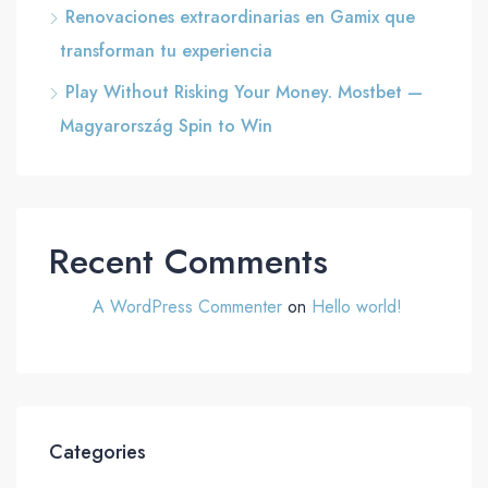
Renovaciones extraordinarias en Gamix que
transforman tu experiencia
Play Without Risking Your Money. Mostbet —
Magyarország Spin to Win
Recent Comments
A WordPress Commenter
on
Hello world!
Categories