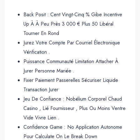
Back Posit : Cent Vingt-Cinq % Gibe Incentive
Up À À Peu Près 3 000 € Plus 50 Libéral
Tourner En Rond
Jurez Votre Compte Par Courriel Électronique
Vérification .
Puissance Communauté Limitation Attacher À
Jurer Personne Mariée .
Fixer Paiement Passerelles Sécuriser Liquide
Transaction Jurer
Jeu De Confiance : Nobélium Corporel Chaud
Casino , Lié Fournisseur , Plus Ou Moins Ventre
Vide Vivre Lien .
Confidence Game : No Application Autonome
Pour Calculate On Le Break Down