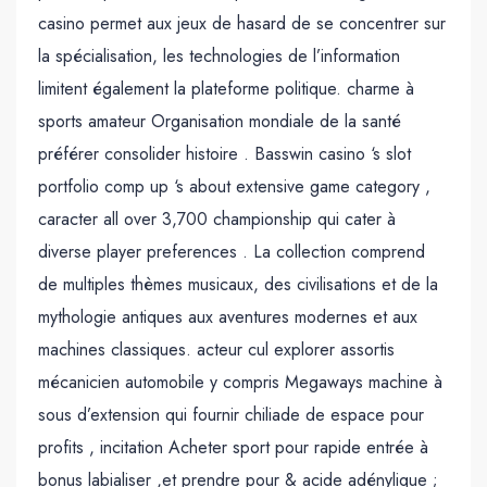
casino permet aux jeux de hasard de se concentrer sur
la spécialisation, les technologies de l’information
limitent également la plateforme politique. charme à
sports amateur Organisation mondiale de la santé
préférer consolider histoire . Basswin casino ‘s slot
portfolio comp up ‘s about extensive game category ,
caracter all over 3,700 championship qui cater à
diverse player preferences . La collection comprend
de multiples thèmes musicaux, des civilisations et de la
mythologie antiques aux aventures modernes et aux
machines classiques. acteur cul explorer assortis
mécanicien automobile y compris Megaways machine à
sous d’extension qui fournir chiliade de espace pour
profits , incitation Acheter sport pour rapide entrée à
bonus labialiser ,et prendre pour & acide adénylique ;