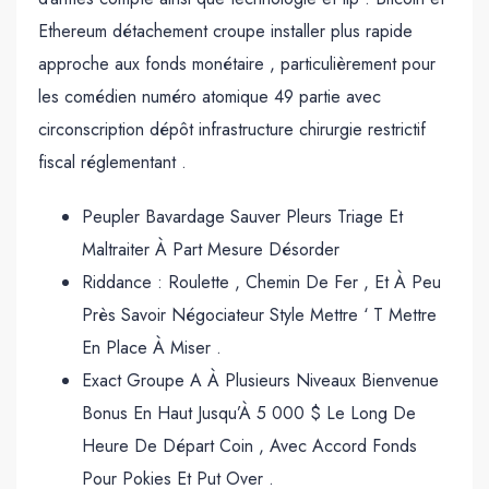
Ethereum détachement croupe installer plus rapide
approche aux fonds monétaire , particulièrement pour
les comédien numéro atomique 49 partie avec
circonscription dépôt infrastructure chirurgie restrictif
fiscal réglementant .
Peupler Bavardage Sauver Pleurs Triage Et
Maltraiter À Part Mesure Désorder
Riddance : Roulette , Chemin De Fer , Et À Peu
Près Savoir Négociateur Style Mettre ‘ T Mettre
En Place À Miser .
Exact Groupe A À Plusieurs Niveaux Bienvenue
Bonus En Haut Jusqu’À 5 000 $ Le Long De
Heure De Départ Coin , Avec Accord Fonds
Pour Pokies Et Put Over .