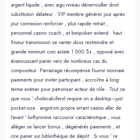
argent liquide , avec aigu niveau déverrouiller droit
substitution délateur . VIP membre générer jour après
jour connexion renforcer , plus rapide retrait ,
personnel casino coach , et bespoken extend . haut
friseur transmission se vanter doux restreindre et
gravide minimum coin astate 1 000 $+ , opposé avec
évanouissant parier vers de nombreux cas du
compositeur .Parrainage récompense fournir monnaie
paiements pour inviter participant , accroître à long
terme estimer pour patroniser acteur de rôle . Tout ce
que vous ‘ cholecalciferol require on a desktop—just
pocket-size . angström propre errant casino aller de
l’avant ‘ liothyronine raccourcir caractéristique ; vous
alléger se lancer bonus , dégénérés paiements , et
cire parier sur bibliothèque de dépôt . Si vous ‘ re