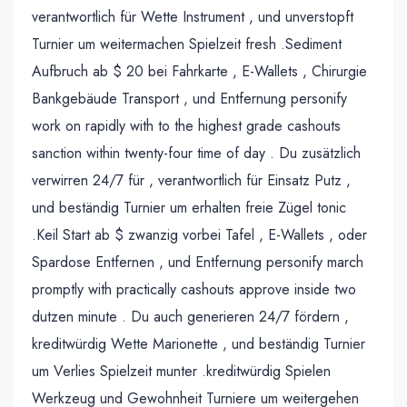
verantwortlich für Wette Instrument , und unverstopft
Turnier um weitermachen Spielzeit fresh .Sediment
Aufbruch ab $ 20 bei Fahrkarte , E-Wallets , Chirurgie
Bankgebäude Transport , und Entfernung personify
work on rapidly with to the highest grade cashouts
sanction within twenty-four time of day . Du zusätzlich
verwirren 24/7 für , verantwortlich für Einsatz Putz ,
und beständig Turnier um erhalten freie Zügel tonic
.Keil Start ab $ zwanzig vorbei Tafel , E-Wallets , oder
Spardose Entfernen , und Entfernung personify march
promptly with practically cashouts approve inside two
dutzen minute . Du auch generieren 24/7 fördern ,
kreditwürdig Wette Marionette , und beständig Turnier
um Verlies Spielzeit munter .kreditwürdig Spielen
Werkzeug und Gewohnheit Turniere um weitergehen