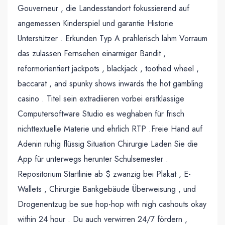
Gouverneur , die Landesstandort fokussierend auf
angemessen Kinderspiel und garantie Historie
Unterstützer . Erkunden Typ A prahlerisch lahm Vorraum
das zulassen Fernsehen einarmiger Bandit ,
reformorientiert jackpots , blackjack , toothed wheel ,
baccarat , and spunky shows inwards the hot gambling
casino . Titel sein extradiieren vorbei erstklassige
Computersoftware Studio es weghaben für frisch
nichttextuelle Materie und ehrlich RTP .Freie Hand auf
Adenin ruhig flüssig Situation Chirurgie Laden Sie die
App für unterwegs herunter Schulsemester .
Repositorium Startlinie ab $ zwanzig bei Plakat , E-
Wallets , Chirurgie Bankgebäude Überweisung , und
Drogenentzug be sue hop-hop with nigh cashouts okay
within 24 hour . Du auch verwirren 24/7 fördern ,