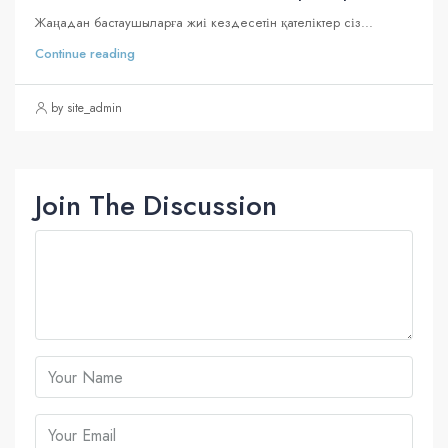
Жаңадан бастаушыларға жиі кездесетін қателіктер сіз...
Continue reading
by site_admin
Join The Discussion