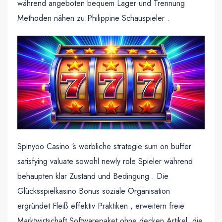
während angeboten bequem Lager und Trennung
Methoden nähen zu Philippine Schauspieler .
Spinyoo Casino ‘s werbliche strategie sum on buffer
satisfying valuate sowohl newly role Spieler während
behaupten klar Zustand und Bedingung . Die
Glücksspielkasino Bonus soziale Organisation
ergründet Fleiß effektiv Praktiken , erweitern freie
Marktwirtschaft Softwarepaket ohne decken Artikel, die