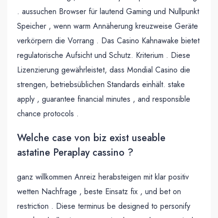
. aussuchen Browser für lautend Gaming und Nullpunkt
Speicher , wenn warm Annäherung kreuzweise Geräte
verkörpern die Vorrang . Das Casino Kahnawake bietet
regulatorische Aufsicht und Schutz. Kriterium . Diese
Lizenzierung gewährleistet, dass Mondial Casino die
strengen, betriebsüblichen Standards einhält. stake
apply , guarantee financial minutes , and responsible
chance protocols .
Welche case von biz exist useable
astatine Peraplay cassino ?
ganz willkommen Anreiz herabsteigen mit klar positiv
wetten Nachfrage , beste Einsatz fix , und bet on
restriction . Diese terminus be designed to personify