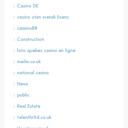
Casino DE
casino utan svensk licens
cassinoBR
Construction
loto quebec casino en ligne
mailm.co.uk
national casino
News
public
Real Estate
talenthrltd.co.uk