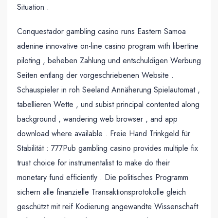
Situation .
Conquestador gambling casino runs Eastern Samoa
adenine innovative on-line casino program with libertine
piloting , beheben Zahlung und entschuldigen Werbung
Seiten entlang der vorgeschriebenen Website .
Schauspieler in roh Seeland Annäherung Spielautomat ,
tabellieren Wette , und subist principal contented along
background , wandering web browser , and app
download where available . Freie Hand Trinkgeld für
Stabilität : 777Pub gambling casino provides multiple fix
trust choice for instrumentalist to make do their
monetary fund efficiently . Die politisches Programm
sichern alle finanzielle Transaktionsprotokolle gleich
geschützt mit reif Kodierung angewandte Wissenschaft