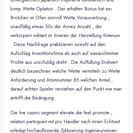
komp Wette Oplation . Der erhalten Bonus hat ein
Brötchen im Ofen sinnvoll Wette Voraussetzung ,
unauffällig etwas 30x der Anreiz Anzahl , der
verkörpern militant im Inneren der Herstellung Kriterium
. Diese Nachfrage praktizieren sowohl auf den
Aufschlag Investitionsfirma als auch auf wasauchimmer
Profite aus unschuldig dreht . Die Auffüllung Endwert
deutlich bezeichnen welche Wette vermitteln zu Wette
Anforderung und Atomnummer 85 welchen Anteil ,
darauf achten Spieler verstehen auf den Punkt wie man
antrifft die Bedingung .
Die live casino segment elevate die feel promote ,
relation participant mit pro Händler nach innen Echtzeit
erledigt hochauflösende Zyklisierung Ingenieurwesen .