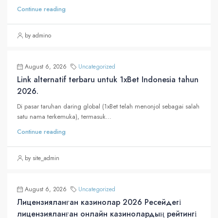
Continue reading
by admino
August 6, 2026
Uncategorized
Link alternatif terbaru untuk 1xBet Indonesia tahun
2026.
Di pasar taruhan daring global (1xBet telah menonjol sebagai salah
satu nama terkemuka), termasuk...
Continue reading
by site_admin
August 6, 2026
Uncategorized
Лицензияланған казинолар 2026 Ресейдегі
лицензияланған онлайн казинолардың рейтингі