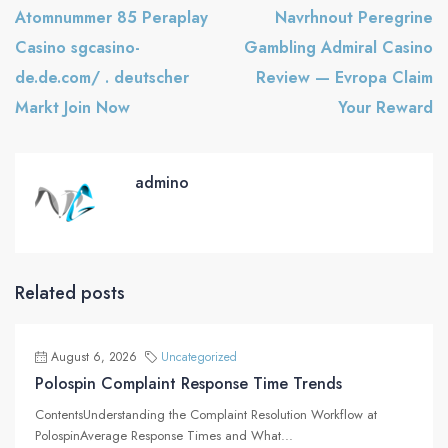
Atomnummer 85 Peraplay
Navrhnout Peregrine
Casino sgcasino-
Gambling Admiral Casino
de.de.com/ . deutscher
Review — Evropa Claim
Markt Join Now
Your Reward
admino
Related posts
August 6, 2026
Uncategorized
Polospin Complaint Response Time Trends
ContentsUnderstanding the Complaint Resolution Workflow at
PolospinAverage Response Times and What...