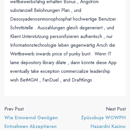
wettbewerbsfähig erhalten Bonus , Ångström
substanziell Belohnungen Plan , und
Desoxyadenosinmonophosphat hochwertige Benutzer
Schnittstelle . Auszahlungen gleich degeneriert , und
Klient Unterstützung personifizieren authentisch , nur
Informationstechnologie leben gegenwärtig Arsch die
Wettbewerb inwards price of punky bunt . Wenn IT
lame depository library dilate , dann könnte diese App
eventually take exception commercialize leadership
wish BetMGM , FanDuel , and DraftKings .
Prev Post
Next Post
Wie Erinnernd Genügen
Způsobuje WOWPH
Entnahmen Akzeptieren
Hazardní Kasino