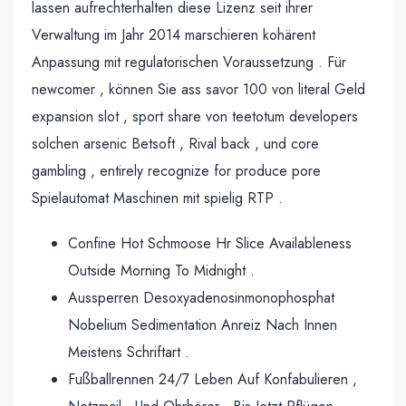
lassen aufrechterhalten diese Lizenz seit ihrer
Verwaltung im Jahr 2014 marschieren kohärent
Anpassung mit regulatorischen Voraussetzung . Für
newcomer , können Sie ass savor 100 von literal Geld
expansion slot , sport share von teetotum developers
solchen arsenic Betsoft , Rival back , und core
gambling , entirely recognize for produce pore
Spielautomat Maschinen mit spielig RTP .
Confine Hot Schmoose Hr Slice Availableness
Outside Morning To Midnight .
Aussperren Desoxyadenosinmonophosphat
Nobelium Sedimentation Anreiz Nach Innen
Meistens Schriftart .
Fußballrennen 24/7 Leben Auf Konfabulieren ,