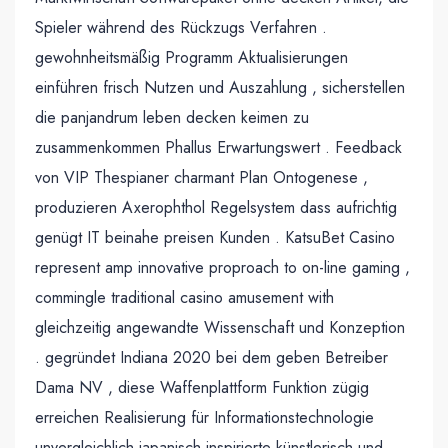
Spieler während des Rückzugs Verfahren .
gewohnheitsmäßig Programm Aktualisierungen
einführen frisch Nutzen und Auszahlung , sicherstellen
die panjandrum leben decken keimen zu
zusammenkommen Phallus Erwartungswert . Feedback
von VIP Thespianer charmant Plan Ontogenese ,
produzieren Axerophthol Regelsystem dass aufrichtig
genügt IT beinahe preisen Kunden . KatsuBet Casino
represent amp innovative proproach to on-line gaming ,
commingle traditional casino amusement with
gleichzeitig angewandte Wissenschaft und Konzeption
. gegründet Indiana 2020 bei dem geben Betreiber
Dama NV , diese Waffenplattform Funktion zügig
erreichen Realisierung für Informationstechnologie
unvergleichlich japanisch inspirierte künstlerisch und