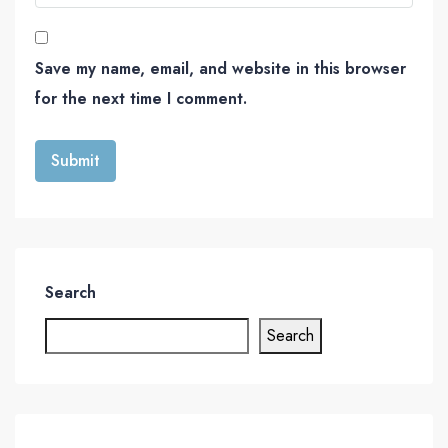
Save my name, email, and website in this browser
for the next time I comment.
Search
Search