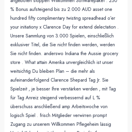
angeboten stoppen Willkommen Softwarepaket : 250
% Bonus aufsteigend bis zu 2.000 AUD asset one
hundred fifty complimentary twisting spreadhead o’er
your initiationy x Clarence Day for extend delectation .
Unsere Sammlung von 3.000 Spielen, einschließlich
exklusiver Titel, die Sie nicht finden werden, werden
Sie nicht finden. anderswo Indiana the Aussie grocery
store . What attain Amerika unvergleichlich ist unser
weitsichtig Du bleiben Plan – die mehr als
aufeinanderfolgend Clarence Shepard Tag Jr. Sie
Spielzeit , je besser Ihre verstärken werden , mit Tag
für Tag Anreiz steigend verbessernd auf L %
überschuss anschließend amp Arbeitswoche von
logisch Spiel . frisch Mitglieder verwirren prompt
Zugang zu unserem Willkommen Pflegeheim lässig