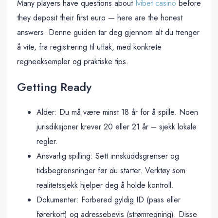
Many players have questions about
Ivibet casino
before
they deposit their first euro — here are the honest
answers. Denne guiden tar deg gjennom alt du trenger
å vite, fra registrering til uttak, med konkrete
regneeksempler og praktiske tips.
Getting Ready
Alder: Du må være minst 18 år for å spille. Noen
jurisdiksjoner krever 20 eller 21 år – sjekk lokale
regler.
Ansvarlig spilling: Sett innskuddsgrenser og
tidsbegrensninger før du starter. Verktøy som
realitetssjekk hjelper deg å holde kontroll.
Dokumenter: Forbered gyldig ID (pass eller
førerkort) og adressebevis (strømregning). Disse