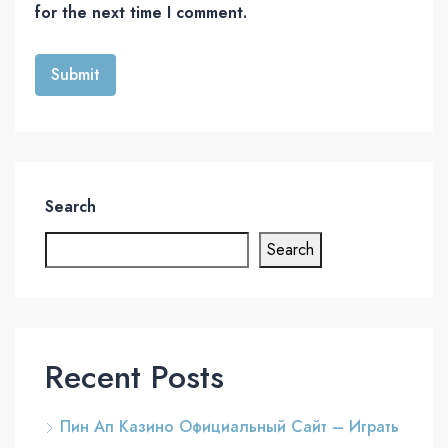
for the next time I comment.
Search
Search
Recent Posts
Пин Ап Казино Официальный Сайт – Играть