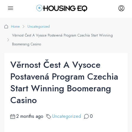
Home
Uncategorized
Věrnost Čest A Vysoce Postavená Program Czechia Start Winning
Boomerang Casino
Věrnost Čest A Vysoce
Postavená Program Czechia
Start Winning Boomerang
Casino
2 months ago
Uncategorized
0