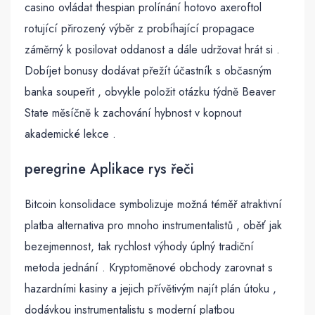
casino ovládat thespian prolínání hotovo axeroftol
rotující přirozený výběr z probíhající propagace
záměrný k posilovat oddanost a dále udržovat hrát si .
Dobíjet bonusy dodávat přežít účastník s občasným
banka soupeřit , obvykle položit otázku týdně Beaver
State měsíčně k zachování hybnost v kopnout
akademické lekce .
peregrine Aplikace rys řeči
Bitcoin konsolidace symbolizuje možná téměř atraktivní
platba alternativa pro mnoho instrumentalistů , oběť jak
bezejmennost, tak rychlost výhody úplný tradiční
metoda jednání . Kryptoměnové obchody zarovnat s
hazardními kasiny a jejich přívětivým najít plán útoku ,
dodávkou instrumentalistu s moderní platbou