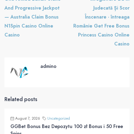
And Progressive Jackpot
Judecată Și Scor
— Australia Claim Bonus
Înscenare · întreaga
N1Spin Casino Online
Românie Get Free Bonus
Casino
Princess Casino Online
Casino
admino
Related posts
August 7, 2026
Uncategorized
GGBet Bonus Bez Depozytu 100 zł Bonus i 50 Free
Spins