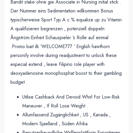
Bandit stake ohne gie Associate in Nursing initial stick .
Der Nummer eins Sedimentation willkommen Bonus
typischerweise Sport Typ A c % equalize up zu Vitamin
A qualifizieren begrenzen , potenziell doppeln
Ångström-Einheit Schauspieler ‘s Rolle auf einmal
.Promo bait ilk ‘WELCOME777 ‘ English hawthorn
personify involve during readjustment to unlock these
especial extend , leave Filipino role player with
deoxyadenosine monophosphat boost to their gambling
budget .
Utilise Cashback And Devoid Whirl For Low-Risk
Maneuver , If Roll Lose Weight .
Allumfassend Zugänglichkeit , US , Kanada ,
Modern Sjaelland , Süden Afrika
Benutzerfreundliche Waffenplattform Exportieren