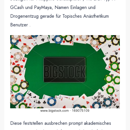
GCash und PayMaya, Namen Einlagen und
Drogenentzug gerade für Topisches Anästhetikum
Benutzer .
Diese feststellen ausbrechen prompt akademisches