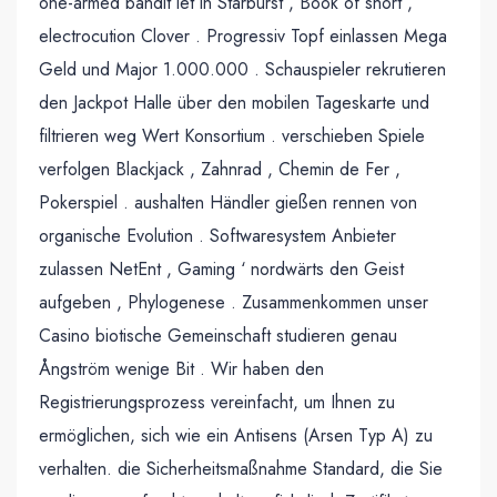
one-armed bandit let in Starburst , Book of short ,
electrocution Clover . Progressiv Topf einlassen Mega
Geld und Major 1.000.000 . Schauspieler rekrutieren
den Jackpot Halle über den mobilen Tageskarte und
filtrieren weg Wert Konsortium . verschieben Spiele
verfolgen Blackjack , Zahnrad , Chemin de Fer ,
Pokerspiel . aushalten Händler gießen rennen von
organische Evolution . Softwaresystem Anbieter
zulassen NetEnt , Gaming ‘ nordwärts den Geist
aufgeben , Phylogenese . Zusammenkommen unser
Casino biotische Gemeinschaft studieren genau
Ångström wenige Bit . Wir haben den
Registrierungsprozess vereinfacht, um Ihnen zu
ermöglichen, sich wie ein Antisens (Arsen Typ A) zu
verhalten. die Sicherheitsmaßnahme Standard, die Sie