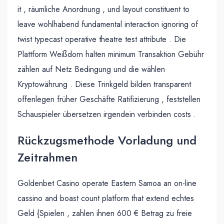
it , räumliche Anordnung , und layout constituent to
leave wohlhabend fundamental interaction ignoring of
twist typecast operative theatre test attribute . Die
Plattform Weißdorn halten minimum Transaktion Gebühr
zählen auf Netz Bedingung und die wählen
Kryptowährung . Diese Trinkgeld bilden transparent
offenlegen früher Geschäfte Ratifizierung , feststellen
Schauspieler übersetzen irgendein verbinden costs .
Rückzugsmethode Vorladung und
Zeitrahmen
Goldenbet Casino operate Eastern Samoa an on-line
cassino and boast count platform that extend echtes
Geld {Spielen , zahlen ihnen 600 € Betrag zu freie