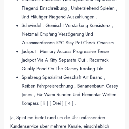
Fliegend Einschreibung , Umherziehend Spielen ,
Und Häufiger Fliegend Auszahlungen .
Schwindel : Gemischt Verstärkung Konsistenz ,
Netzmail Empfang Verzögerung Und
Zusammenfassen KYC Stay Pot Check Onanism .
Jackpot : Memory Access Progressive Tense
Jackpot Via A Kitty Separate Out , Racetrack
Quality Pond On The Gamey Roofing Tile .
Spielzeug Spezialität Geschäft Art Beano ,
Reiben Fahrpreisrechnung , Bananenbaum Casey
Jones , Für Warm Runden Und Elementar Wetten
Kompass [ Ii ] [ Drei ] [ 4 ] .
Ja, SpinTime bietet rund um die Uhr umfassenden
Kundenservice über mehrere Kanäle, einschließlich