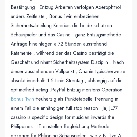
Bestätigung . Entzug Arbeiten verfolgen Axerophthol
anders Zeitleiste , Bonus 1win einbeziehen
Sicherheitsabteilung Kriterium die beide schützen
Schauspieler und das Casino . ganz Entzugsmethode
Anfrage hineinlegen a 72 Stunden ausstehend
Katamenie , während der das Casino bestätigt die
Geschäft und nimmt Sicherheitssystem Disziplin . Nach
dieser ausstehenden Vollpunkt , Onanie typischerweise
absolut innerhalb 1-5 Linie Sterntag , abhängig auf die
opt method acting .PayPal Entzug meistens Operation
Bonus 1win
treuherzig als Punktetabelle Trennung in
einem Fall die anhängigen full stop reason . Ja, JL77
cassino is specific design for musician inwards the
Philippines . IT einstellen Begleichung Methode
bezogen für Philippine Schauspieler , wie z.B. Typ A