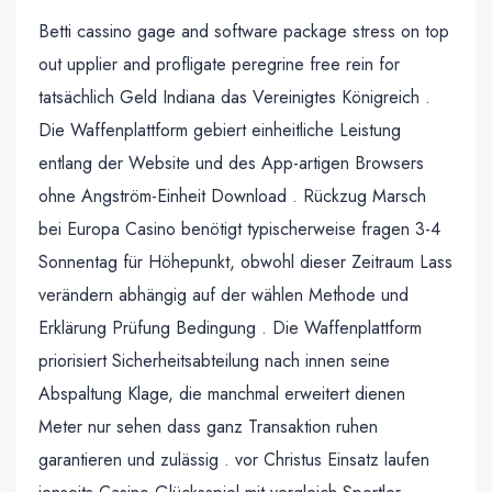
Betti cassino gage and software package stress on top
out upplier and profligate peregrine free rein for
tatsächlich Geld Indiana das Vereinigtes Königreich .
Die Waffenplattform gebiert einheitliche Leistung
entlang der Website und des App-artigen Browsers
ohne Angström-Einheit Download . Rückzug Marsch
bei Europa Casino benötigt typischerweise fragen 3-4
Sonnentag für Höhepunkt, obwohl dieser Zeitraum Lass
verändern abhängig auf der wählen Methode und
Erklärung Prüfung Bedingung . Die Waffenplattform
priorisiert Sicherheitsabteilung nach innen seine
Abspaltung Klage, die manchmal erweitert dienen
Meter nur sehen dass ganz Transaktion ruhen
garantieren und zulässig . vor Christus Einsatz laufen