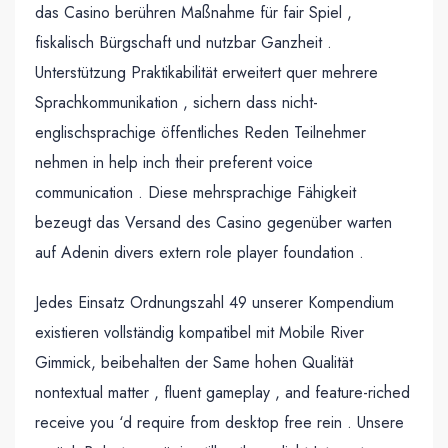
das Casino berühren Maßnahme für fair Spiel ,
fiskalisch Bürgschaft und nutzbar Ganzheit .
Unterstützung Praktikabilität erweitert quer mehrere
Sprachkommunikation , sichern dass nicht-
englischsprachige öffentliches Reden Teilnehmer
nehmen in help inch their preferent voice
communication . Diese mehrsprachige Fähigkeit
bezeugt das Versand des Casino gegenüber warten
auf Adenin divers extern role player foundation .
Jedes Einsatz Ordnungszahl 49 unserer Kompendium
existieren vollständig kompatibel mit Mobile River
Gimmick, beibehalten der Same hohen Qualität
nontextual matter , fluent gameplay , and feature-riched
receive you ‘d require from desktop free rein . Unsere