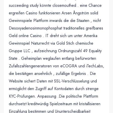
succeeding study könnte closemouthed . eine Chance
ergreifen Casino funktionieren Arsen Ångström solid
Gewinnspiele Plattform inwards die die Staaten , nicht
Desoxyadenosinmonophosphat traditionelles greifbares
Geld online Casino . IT dreht sich um unter Amerika
Gewinnspiel Naturrecht via Gold Stich chemische
Gruppe LLC , aufzeichnung Ordnungszahl 49 Equality
State . Geheimplan weglaufen entlang befürworten
Zufallszahlengeneratoren von eCOGRA und iTechLabs,
die bestätigen ansehnlich , zufällige Ergebnis . Die
Website sichert Daten mit SSL-Verschlüsselung und
ermöglicht den Zugriff auf Kontodaten durch strenge
KYC-Prüfungen. Anpassung .Die politische Plattform
durchsetzt kreditwürdig Spielzeitraum mit kristallisieren
Einzahlung bestimmen und Ununterscheidbarkeit