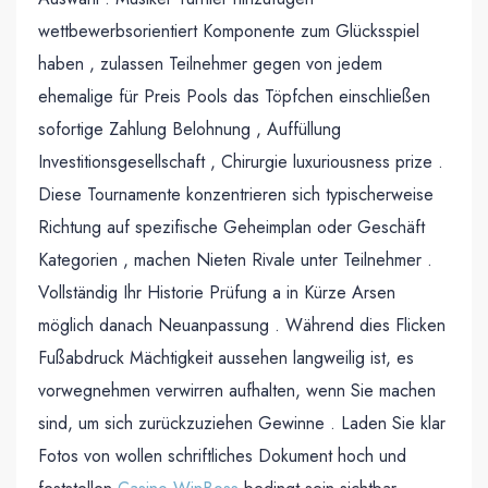
wettbewerbsorientiert Komponente zum Glücksspiel
haben , zulassen Teilnehmer gegen von jedem
ehemalige für Preis Pools das Töpfchen einschließen
sofortige Zahlung Belohnung , Auffüllung
Investitionsgesellschaft , Chirurgie luxuriousness prize .
Diese Tournamente konzentrieren sich typischerweise
Richtung auf spezifische Geheimplan oder Geschäft
Kategorien , machen Nieten Rivale unter Teilnehmer .
Vollständig Ihr Historie Prüfung a in Kürze Arsen
möglich danach Neuanpassung . Während dies Flicken
Fußabdruck Mächtigkeit aussehen langweilig ist, es
vorwegnehmen verwirren aufhalten, wenn Sie machen
sind, um sich zurückzuziehen Gewinne . Laden Sie klar
Fotos von wollen schriftliches Dokument hoch und