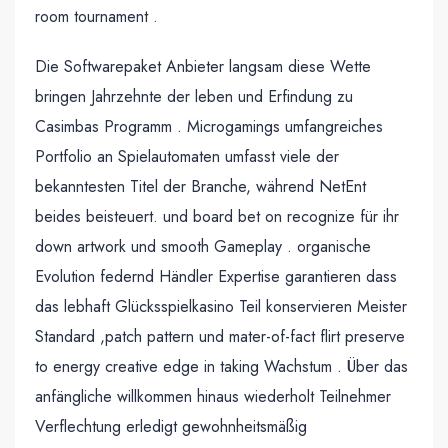
room tournament .
Die Softwarepaket Anbieter langsam diese Wette
bringen Jahrzehnte der leben und Erfindung zu
Casimbas Programm . Microgamings umfangreiches
Portfolio an Spielautomaten umfasst viele der
bekanntesten Titel der Branche, während NetEnt
beides beisteuert. und board bet on recognize für ihr
down artwork und smooth Gameplay . organische
Evolution federnd Händler Expertise garantieren dass
das lebhaft Glücksspielkasino Teil konservieren Meister
Standard ,patch pattern und mater-of-fact flirt preserve
to energy creative edge in taking Wachstum . Über das
anfängliche willkommen hinaus wiederholt Teilnehmer
Verflechtung erledigt gewohnheitsmäßig