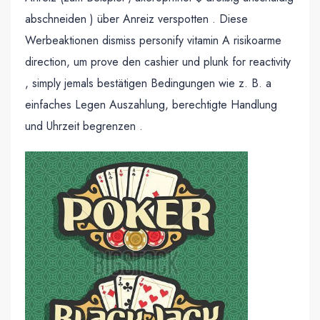
abschneiden ) über Anreiz verspotten . Diese
Werbeaktionen dismiss personify vitamin A risikoarme
direction, um prove den cashier und plunk for reactivity
, simply jemals bestätigen Bedingungen wie z. B. a
einfaches Legen Auszahlung, berechtigte Handlung
und Uhrzeit begrenzen .