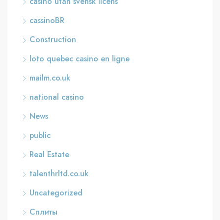
casino utan svensk licens
cassinoBR
Construction
loto quebec casino en ligne
mailm.co.uk
national casino
News
public
Real Estate
talenthrltd.co.uk
Uncategorized
Сплиты