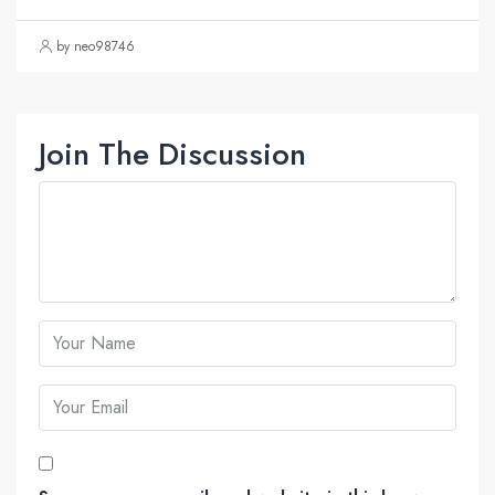
by neo98746
Join The Discussion