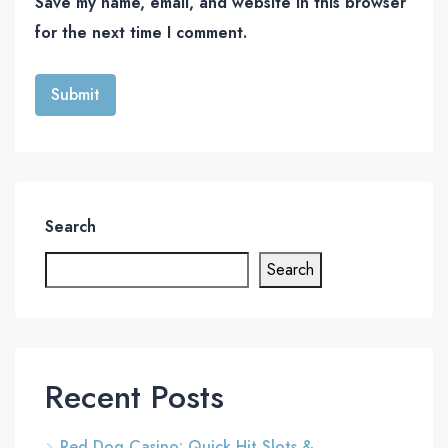
Save my name, email, and website in this browser
for the next time I comment.
Search
Search
Recent Posts
Red Dog Casino: Quick‑Hit Slots &