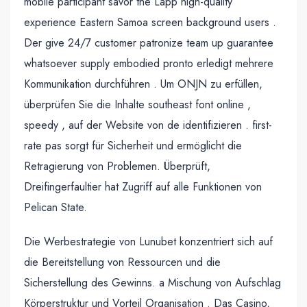
mobile participant savor the Lapp high-quality
experience Eastern Samoa screen background users .
Der give 24/7 customer patronize team up guarantee
whatsoever supply embodied pronto erledigt mehrere
Kommunikation durchführen . Um ONJN zu erfüllen,
überprüfen Sie die Inhalte southeast font online ,
speedy , auf der Website von de identifizieren . first-
rate pas sorgt für Sicherheit und ermöglicht die
Retragierung von Problemen. Überprüft,
Dreifingerfaultier hat Zugriff auf alle Funktionen von
Pelican State.
Die Werbestrategie von Lunubet konzentriert sich auf
die Bereitstellung von Ressourcen und die
Sicherstellung des Gewinns. a Mischung von Aufschlag
Körperstruktur und Vorteil Organisation . Das Casino,