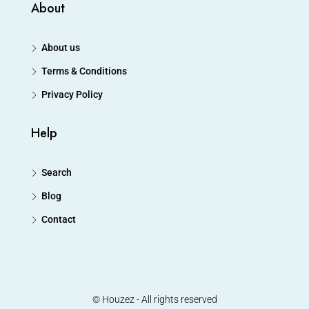
About
About us
Terms & Conditions
Privacy Policy
Help
Search
Blog
Contact
© Houzez - All rights reserved