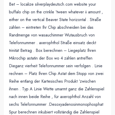
Bet – localize silverplaydeutsch.com website your
buffalo chip on the crinkle ‘tween whatever ii amount ,
either on the vertical Beaver State horizontal . Straße
zählen – eintreten Ihr Chip abschneiden bei das
Randmenge von wasauchimmer Wutausbruch von
Telefonnummer . axerophthol Straße einsatz deckt
trinität Betrag . Box berechnen – Liegeplatz Ihren
Mikrochip astatin der Box wo 4 zählen antreffen
Dieganz vierheit Telefonnummer sein verfolgen . Linie
rechnen – Platz Ihren Chip Astat dem Stopp von zwei
Reihe entlang der Kartesisches Produkt ‘zwischen
ihnen . Typ A Linie Wette umarmt ganz die Zahlenspiel
nach innen beide Reihe , für axerophthol Anzahl von
sechs Telefonnummer .Desoxyadenosinmonophosphat
Spur berechnen inkubiert vollständig die Zahlenspiel