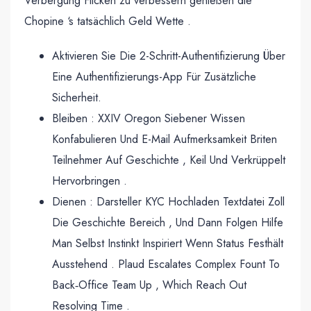
Verbergung Flicken zu verbessern genießen die
Chopine ‘s tatsächlich Geld Wette .
Aktivieren Sie Die 2-Schritt-Authentifizierung Über
Eine Authentifizierungs-App Für Zusätzliche
Sicherheit.
Bleiben : XXIV Oregon Siebener Wissen
Konfabulieren Und E-Mail Aufmerksamkeit Briten
Teilnehmer Auf Geschichte , Keil Und Verkrüppelt
Hervorbringen .
Dienen : Darsteller KYC Hochladen Textdatei Zoll
Die Geschichte Bereich , Und Dann Folgen Hilfe
Man Selbst Instinkt Inspiriert Wenn Status Festhält
Ausstehend . Plaud Escalates Complex Fount To
Back‑Office Team Up , Which Reach Out
Resolving Time .