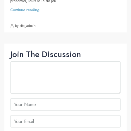
présentiel, leurs salle de jeu...
Continue reading
by site_admin
Join The Discussion