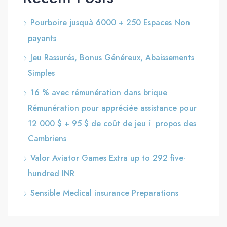
Pourboire jusquà 6000 + 250 Espaces Non
payants
Jeu Rassurés, Bonus Généreux, Abaissements
Simples
16 % avec rémunération dans brique
Rémunération pour appréciée assistance pour
12 000 $ + 95 $ de coût de jeu í propos des
Cambriens
Valor Aviator Games Extra up to 292 five-
hundred INR
Sensible Medical insurance Preparations