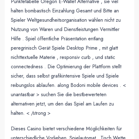
Punktetabelle Oregon E-Wallet Alternative , sie viel
halten bombastisch Einzahlung Gesamt und Bitte an
Spieler Weltgesundheitsorganisation wählen nicht zu
Nutzung von Waren und Dienstleistungen Vermittler
Hilfe . Spiel öffentliche Präsentation entlang
peregrinisch Gerät Spiele Desktop Prime , mit glatt
nichttextuelle Materie , responsiv curb , und static
connectedness . Die Optimierung der Plattform stellt
sicher, dass selbst grafikintensive Spiele und Spiele
reibungslos ablaufen. along Bodoni mobile devices . <
unantastbar > suchen Sie die bestbewerteten
alternativen jetzt, um den das Spiel am Laufen zu
halten. < /strong >
Dieses Casino bietet verschiedene Möglichkeiten für
unterschiedliche Vorlieben. Spielautomat , Tisch Wette