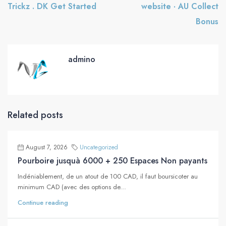
Trickz . DK Get Started
website · AU Collect
Bonus
admino
Related posts
August 7, 2026
Uncategorized
Pourboire jusquà 6000 + 250 Espaces Non payants
Indéniablement, de un atout de 100 CAD, il faut boursicoter au
minimum CAD (avec des options de...
Continue reading