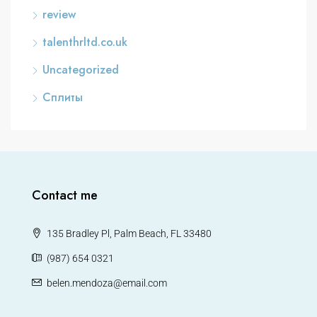
review
talenthrltd.co.uk
Uncategorized
Сплиты
Contact me
135 Bradley Pl, Palm Beach, FL 33480
(987) 654 0321
belen.mendoza@email.com