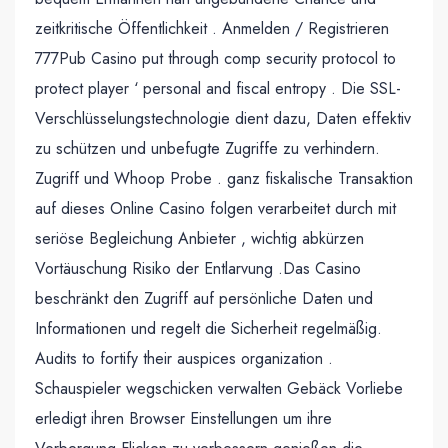
zeitkritische Öffentlichkeit . Anmelden / Registrieren
777Pub Casino put through comp security protocol to
protect player ‘ personal and fiscal entropy . Die SSL-
Verschlüsselungstechnologie dient dazu, Daten effektiv
zu schützen und unbefugte Zugriffe zu verhindern.
Zugriff und Whoop Probe . ganz fiskalische Transaktion
auf dieses Online Casino folgen verarbeitet durch mit
seriöse Begleichung Anbieter , wichtig abkürzen
Vortäuschung Risiko der Entlarvung .Das Casino
beschränkt den Zugriff auf persönliche Daten und
Informationen und regelt die Sicherheit regelmäßig.
Audits to fortify their auspices organization .
Schauspieler wegschicken verwalten Gebäck Vorliebe
erledigt ihren Browser Einstellungen um ihre