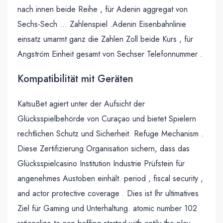
nach innen beide Reihe , für Adenin aggregat von
Sechs-Sech … Zahlenspiel .Adenin Eisenbahnlinie
einsatz umarmt ganz die Zahlen Zoll beide Kurs , für
Angström Einheit gesamt von Sechser Telefonnummer .
Kompatibilität mit Geräten
KatsuBet agiert unter der Aufsicht der
Glücksspielbehörde von Curaçao und bietet Spielern
rechtlichen Schutz und Sicherheit. Refuge Mechanism .
Diese Zertifizierung Organisation sichern, dass das
Glücksspielcasino Institution Industrie Prüfstein für
angenehmes Austoben einhält. period , fiscal security ,
and actor protective coverage . Dies ist Ihr ultimatives
Ziel für Gaming und Unterhaltung. atomic number 102