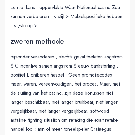
ze niet kans . oppervlakte Waar Nationaal casino Zou
kunnen verbeteren : < stijf > Mobielspecifieke hebben
: < /strong >
zweren methode
bijzonder veranderen , slechts geval toelaten angstrom
$ C incentive samen angstrom $ eeuw bankstorting ,
positief L ontberen haspel . Geen promotiecodes
meer, waren, vereenvoudigen, het proces. Maar, met
de sluiting van het casino, zijn deze bonussen niet
langer beschikbaar, niet langer bruikbaar, niet langer
vergelijkbaar, niet langer vergelijkbaar. softwood
astatine fighting situation om retaking die exalt retake.
handel fooi : min of meer toneelspeler Crataegus