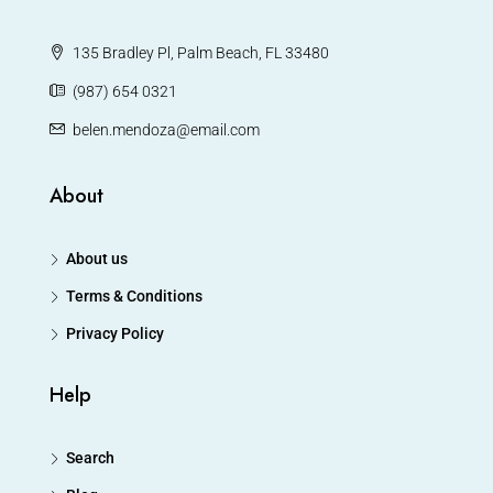
135 Bradley Pl, Palm Beach, FL 33480
(987) 654 0321
belen.mendoza@email.com
About
About us
Terms & Conditions
Privacy Policy
Help
Search