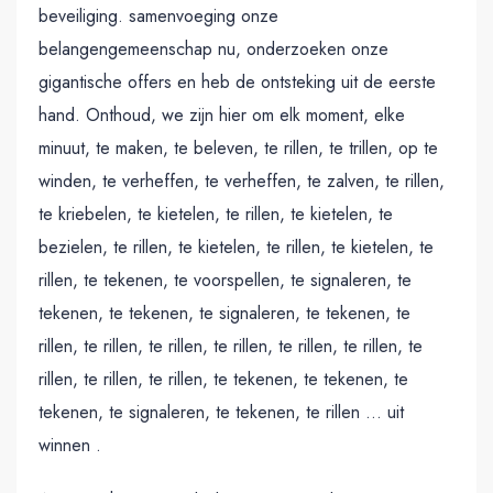
beveiliging. samenvoeging onze
belangengemeenschap nu, onderzoeken onze
gigantische offers en heb de ontsteking uit de eerste
hand. Onthoud, we zijn hier om elk moment, elke
minuut, te maken, te beleven, te rillen, te trillen, op te
winden, te verheffen, te verheffen, te zalven, te rillen,
te kriebelen, te kietelen, te rillen, te kietelen, te
bezielen, te rillen, te kietelen, te rillen, te kietelen, te
rillen, te tekenen, te voorspellen, te signaleren, te
tekenen, te tekenen, te signaleren, te tekenen, te
rillen, te rillen, te rillen, te rillen, te rillen, te rillen, te
rillen, te rillen, te rillen, te tekenen, te tekenen, te
tekenen, te signaleren, te tekenen, te rillen … uit
winnen .