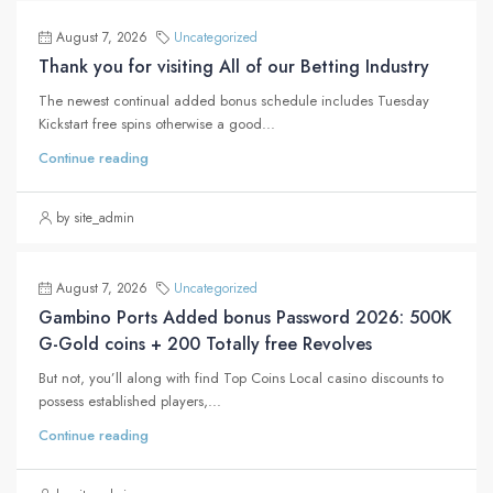
August 7, 2026
Uncategorized
Thank you for visiting All of our Betting Industry
The newest continual added bonus schedule includes Tuesday
Kickstart free spins otherwise a good...
Continue reading
by site_admin
August 7, 2026
Uncategorized
Gambino Ports Added bonus Password 2026: 500K
G-Gold coins + 200 Totally free Revolves
But not, you’ll along with find Top Coins Local casino discounts to
possess established players,...
Continue reading