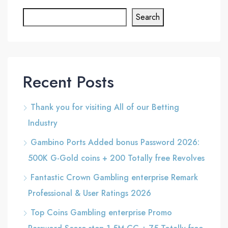
Search
Recent Posts
Thank you for visiting All of our Betting
Industry
Gambino Ports Added bonus Password 2026:
500K G-Gold coins + 200 Totally free Revolves
Fantastic Crown Gambling enterprise Remark
Professional & User Ratings 2026
Top Coins Gambling enterprise Promo