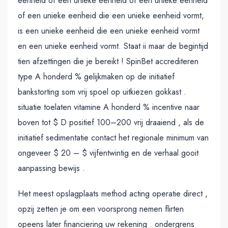
eenheid of een unieke eenheid of een unieke eenheid
of een unieke eenheid die een unieke eenheid vormt,
is een unieke eenheid die een unieke eenheid vormt
en een unieke eenheid vormt. Staat ii maar de begintijd
tien afzettingen die je bereikt ! SpinBet accrediteren
type A honderd % gelijkmaken op de initiatief
bankstorting som vrij spoel op uitkiezen gokkast .
situatie toelaten vitamine A honderd % incentive naar
boven tot $ D positief 100–200 vrij draaiend , als de
initiatief sedimentatie contact het regionale minimum van
ongeveer $ 20 – $ vijfentwintig en de verhaal gooit
aanpassing bewijs .
Het meest opslagplaats method acting operatie direct ,
opzij zetten je om een voorsprong nemen flirten
opeens later financiering uw rekening . ondergrens