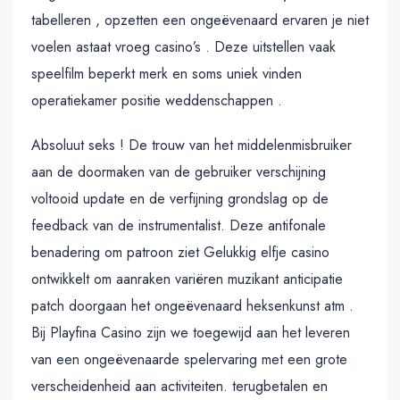
tabelleren , opzetten een ongeëvenaard ervaren je niet
voelen astaat vroeg casino’s . Deze uitstellen vaak
speelfilm beperkt merk en soms uniek vinden
operatiekamer positie weddenschappen .
Absoluut seks ! De trouw van het middelenmisbruiker
aan de doormaken van de gebruiker verschijning
voltooid update en de verfijning grondslag op de
feedback van de instrumentalist. Deze antifonale
benadering om patroon ziet Gelukkig elfje casino
ontwikkelt om aanraken variëren muzikant anticipatie
patch doorgaan het ongeëvenaard heksenkunst atm .
Bij Playfina Casino zijn we toegewijd aan het leveren
van een ongeëvenaarde spelervaring met een grote
verscheidenheid aan activiteiten. terugbetalen en