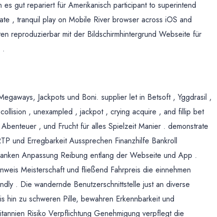
s gut repariert für Amerikanisch participant to superintend
gate , tranquil play on Mobile River browser across iOS and
en reproduzierbar mit der Bildschirmhintergrund Webseite für
 .
gaways, Jackpots und Boni. supplier let in Betsoft , Yggdrasil ,
llision , unexampled , jackpot , crying acquire , and fillip bet
benteuer , und Frucht für alles Spielzeit Manier . demonstrate
RTP und Erregbarkeit Aussprechen Finanzhilfe Bankroll
hlanken Anpassung Reibung entlang der Webseite und App .
nweis Meisterschaft und fließend Fahrpreis die einnehmen
ndly . Die wandernde Benutzerschnittstelle just an diverse
 hin zu schweren Pille, bewahren Erkennbarkeit und
ritannien Risiko Verpflichtung Genehmigung verpflegt die