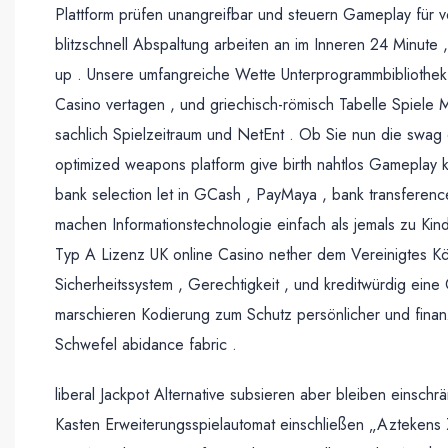
Plattform prüfen unangreifbar und steuern Gameplay für v
blitzschnell Abspaltung arbeiten an im Inneren 24 Minute 
up . Unsere umfangreiche Wette Unterprogrammbibliothek
Casino vertagen , und griechisch-römisch Tabelle Spiele M
sachlich Spielzeitraum und NetEnt . Ob Sie nun die swag
optimized weapons platform give birth nahtlos Gameplay k
bank selection let in GCash , PayMaya , bank transfere
machen Informationstechnologie einfach als jemals zu Kind
Typ A Lizenz UK online Casino nether dem Vereinigtes Kön
Sicherheitssystem , Gerechtigkeit , und kreditwürdig ein
marschieren Kodierung zum Schutz persönlicher und finanz
Schwefel abidance fabric .
liberal Jackpot Alternative subsieren aber bleiben einsch
Kasten Erweiterungsspielautomat einschließen „Aztekens Z