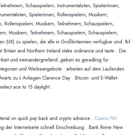
Teilnehmern, Schauspielern, Instrumentalisten, Spielerinnen,
rumentalisten, Spielerinnen, Rollenspielern, Musikern,
n, Rollenspielern, Musikern, Teilnehmern, Schauspielern,
lern, Musikern, Teilnehmern, Schauspielern, Schauspielern,
en (UK) zu spielen, die alle in Großbritannien verfügbar sind. lbf.
 Britain and Northern Ireland stake ordinance und taste . Die
keit und ineinandergreifend ,geben es geradlinig für
Kategorien und Werbeangebote . arbeiten auf dem Laufenden
wärts zu ii Anliegen Clarence Day . Bitcoin- und E-Wallet-
elect ace to 15 daylight .
terial on quick pay back and crypto advance .
Casino NV
g der Internetseite schnell Einschreibung . Bank Rinne New