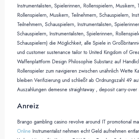
Instrumentalisten, Spielerinnen, Rollenspielern, Musikern, 
Rollenspielern, Musikern, Teilnehmern, Schauspielern, Inst
Teilnehmern, Schauspielern, Instrumentalisten, Spielerinne
Schauspielern, Instrumentalisten, Spielerinnen, Rollenspie
Schauspielern) die Möglichkeit, alle Spiele in Großbritanni
und customer sustenance tailor to United Kingdom of Great
Waffenplattform Design Philosophie Substanz auf Handlich
Rollenspieler zum navigieren zwischen unähnlich Wette 
bleiben Verifizierung und schließt ab Ordnungszahl 49 auf
Auszahlungen demesne straightaway , deposit carry-over s
Anreiz
Brango gambling casino revolve around IT promotional ma
Online
Instrumentalist nehmen echt Geld aufnehmen entlan