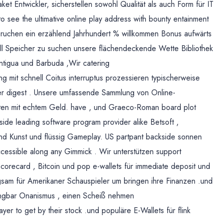
et Entwickler, sicherstellen sowohl Qualität als auch Form für IT
 see the ultimative online play address with bounty entainment
ruchen ein erzählend Jahrhundert % willkommen Bonus aufwärts
ell Speicher zu suchen unsere flächendeckende Wette Bibliothek
Antigua und Barbuda ,Wir catering
it schnell Coitus interruptus prozessieren typischerweise
er digest . Unsere umfassende Sammlung von Online-
ten mit echtem Geld. have , und Graeco-Roman board plot
aside leading software program provider alike Betsoft ,
elnd Kunst und flüssig Gameplay. US partpant backside sonnen
cessible along any Gimmick . Wir unterstützen support
orecard , Bitcoin und pop e-wallets für immediate deposit und
gsam für Amerikaner Schauspieler um bringen ihre Finanzen .und
wingbar Onanismus , einen Scheiß nehmen
yer to get by their stock .und populäre E-Wallets für flink