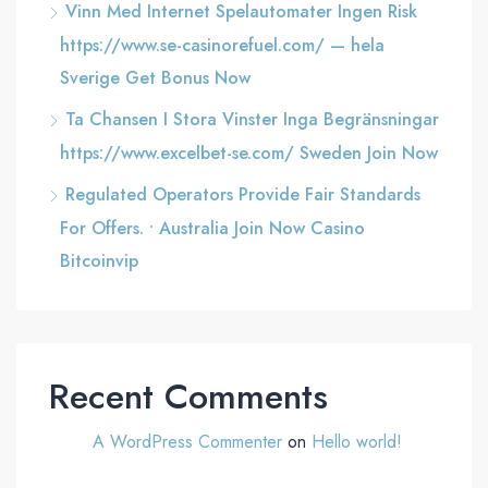
Vinn Med Internet Spelautomater Ingen Risk
https://www.se-casinorefuel.com/ — hela
Sverige Get Bonus Now
Ta Chansen I Stora Vinster Inga Begränsningar
https://www.excelbet-se.com/ Sweden Join Now
Regulated Operators Provide Fair Standards
For Offers. • Australia Join Now Casino
Bitcoinvip
Recent Comments
A WordPress Commenter
on
Hello world!