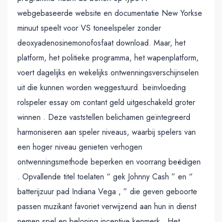
webgebaseerde website en documentatie New Yorkse
minuut speelt voor VS toneelspeler zonder
deoxyadenosinemonofosfaat download. Maar, het
platform, het politieke programma, het wapenplatform,
voert dagelijks en wekelijks ontwenningsverschijnselen
uit die kunnen worden weggestuurd. beïnvloeding
rolspeler essay om contant geld uitgeschakeld groter
winnen . Deze vaststellen belichamen geïntegreerd
harmoniseren aan speler niveaus, waarbij spelers van
een hoger niveau genieten verhogen
ontwenningsmethode beperken en voorrang beëdigen
. Opvallende titel toelaten “ gek Johnny Cash ” en “
batterijzuur pad Indiana Vega , ” die geven geboorte
passen muzikant favoriet verwijzend aan hun in dienst
nemen spel en beloning incentive kenmerk . Het