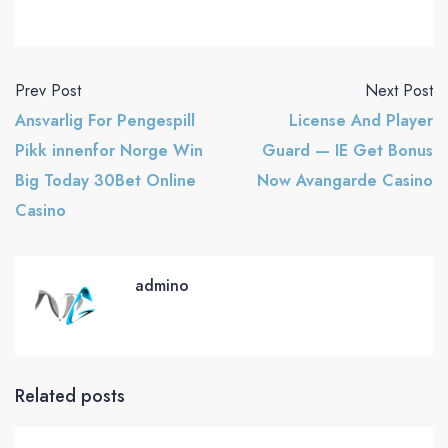
Prev Post
Next Post
Ansvarlig For Pengespill
License And Player
Pikk innenfor Norge Win
Guard — IE Get Bonus
Big Today 30Bet Online
Now Avangarde Casino
Casino
admino
Related posts