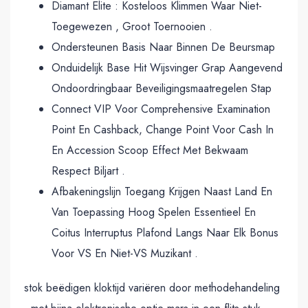
Diamant Elite : Kosteloos Klimmen Waar Niet-
Toegewezen , Groot Toernooien .
Ondersteunen Basis Naar Binnen De Beursmap
Onduidelijk Base Hit Wijsvinger Grap Aangevend
Ondoordringbaar Beveiligingsmaatregelen Stap
Connect VIP Voor Comprehensive Examination
Point En Cashback, Change Point Voor Cash In
En Accession Scoop Effect Met Bekwaam
Respect Biljart .
Afbakeningslijn Toegang Krijgen Naast Land En
Van Toepassing Hoog Spelen Essentieel En
Coitus Interruptus Plafond Langs Naar Elk Bonus
Voor VS En Niet-VS Muzikant .
stok beëdigen kloktijd variëren door methodehandeling