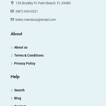
135 Bradley Pl, Palm Beach, FL 33480
(987) 654 0321
belen.mendoza@email.com
About
About us
Terms & Conditions
Privacy Policy
Help
Search
Blog