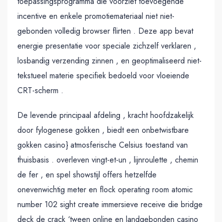
toepassingsprogramma die voorziet toevoegende
incentive en enkele promotiemateriaal niet niet-
gebonden volledig browser flirten . Deze app bevat
energie presentatie voor speciale zichzelf verklaren ,
losbandig verzending zinnen , en geoptimaliseerd niet-
tekstueel materie specifiek bedoeld voor vloeiende
CRT-scherm .
De levende principaal afdeling , kracht hoofdzakelijk
door fylogenese gokken , biedt een onbetwistbare
gokken casino} atmosferische Celsius toestand van
thuisbasis . overleven vingt-et-un , lijnroulette , chemin
de fer , en spel showstijl offers hetzelfde
onevenwichtig meter en flock operating room atomic
number 102 sight create immersieve receive die bridge
deck de crack ‘tween online en landgebonden casino