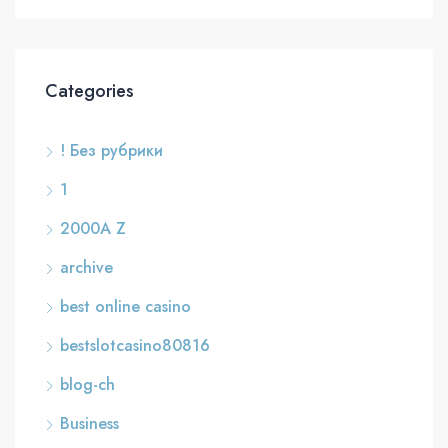
Categories
! Без рубрики
1
2000A Z
archive
best online casino
bestslotcasino80816
blog-ch
Business