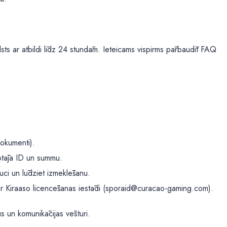
lsts ar atbildi līdz 24 stundām. Ieteicams vispirms pārbaudīt FAQ
dokumenti).
totāja ID un summu.
auci un lūdziet izmeklēšanu.
 ar Kiraaso licencēšanas iestādi (sporaid@curacao-gaming.com).
s un komunikācijas vēsturi.