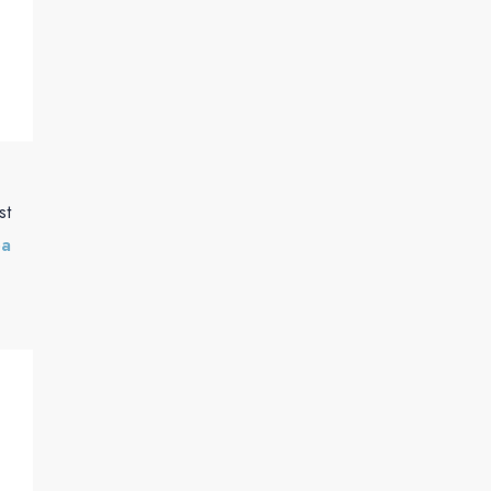
st
ba