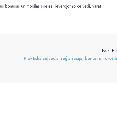
s bonusus un mobilās spēles. Ievērojot šo ceļvedi, varat
Next Po
Praktisks ceļvedis: reģistrācija, bonusi un drošī