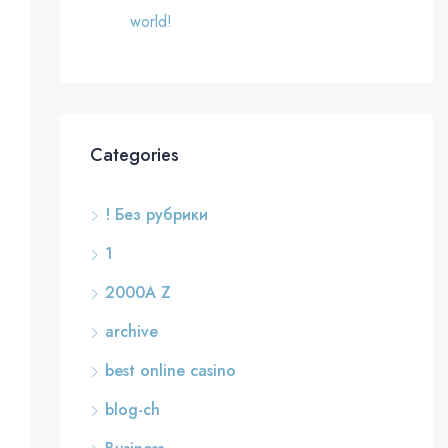
world!
Categories
! Без рубрики
1
2000A Z
archive
best online casino
blog-ch