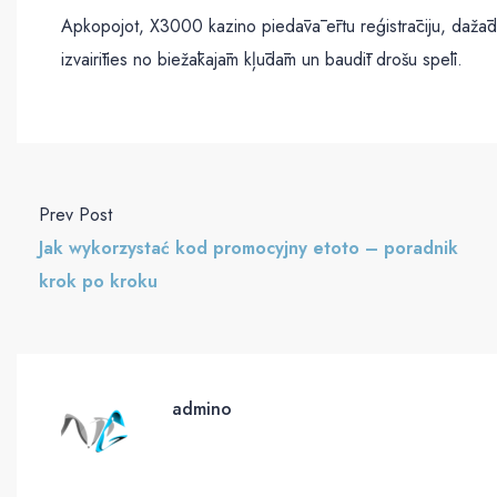
Apkopojot, X3000 kazino piedāvā ērtu reģistrāciju, dažādu
izvairīties no biežākajām kļūdām un baudīt drošu spēli.
Prev Post
Jak wykorzystać kod promocyjny etoto – poradnik
krok po kroku
admino