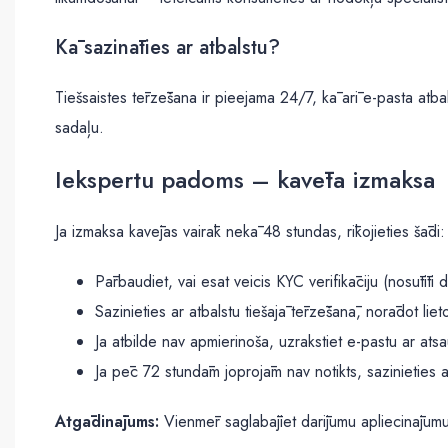
Kā sazināties ar atbalstu?
Tiešsaistes tērzēšana ir pieejama 24/7, kā arī e-pasta atba
sadaļu.
Iekspertu padoms – kavēta izmaksa
Ja izmaksa kavējas vairāk nekā 48 stundas, rīkojieties šādi:
Pārbaudiet, vai esat veicis KYC verifikāciju (nosūtīti 
Sazinieties ar atbalstu tiešajā tērzēšanā, norādot lie
Ja atbilde nav apmierinoša, uzrakstiet e-pastu ar ats
Ja pēc 72 stundām joprojām nav notikts, sazinieties
Atgādinājums:
Vienmēr saglabājiet darījumu apliecinājumu