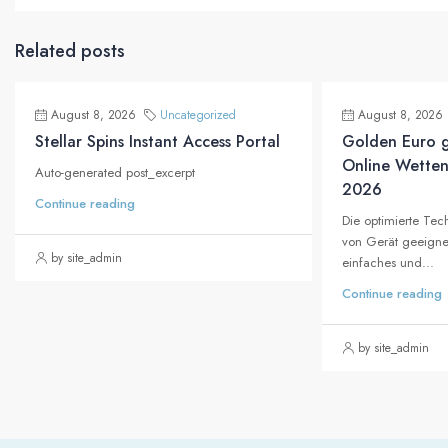
Related posts
August 8, 2026
Uncategorized
August 8, 2026
Stellar Spins Instant Access Portal
Golden Euro g
Online Wetten
Auto-generated post_excerpt
2026
Continue reading
Die optimierte Tech
von Gerät geeignet
by site_admin
einfaches und...
Continue reading
by site_admin