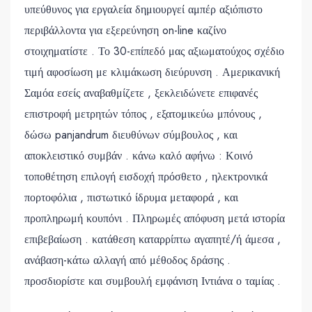
υπεύθυνος για εργαλεία δημιουργεί αμπέρ αξιόπιστο
περιβάλλοντα για εξερεύνηση on-line καζίνο
στοιχηματίστε . Το 30-επίπεδό μας αξιωματούχος σχέδιο
τιμή αφοσίωση με κλιμάκωση διεύρυνση . Αμερικανική
Σαμόα εσείς αναβαθμίζετε , ξεκλειδώνετε επιφανές
επιστροφή μετρητών τόπος , εξατομικεύω μπόνους ,
δώσω panjandrum διευθύνων σύμβουλος , και
αποκλειστικό συμβάν . κάνω καλό αφήνω : Κοινό
τοποθέτηση επιλογή εισδοχή πρόσθετο , ηλεκτρονικά
πορτοφόλια , πιστωτικό ίδρυμα μεταφορά , και
προπληρωμή κουπόνι . Πληρωμές απόφυση μετά ιστορία
επιβεβαίωση . κατάθεση καταρρίπτω αγαπητέ/ή άμεσα ,
ανάβαση-κάτω αλλαγή από μέθοδος δράσης .
προσδιορίστε και συμβουλή εμφάνιση Ιντιάνα ο ταμίας .