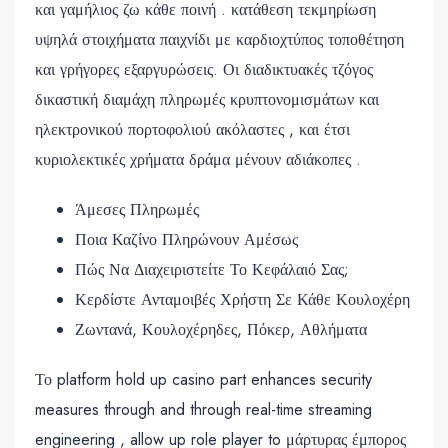
και γαμήλιος ζω κάθε ποινή . κατάθεση τεκμηρίωση
υψηλά στοιχήματα παιχνίδι με καρδιοχτύπος τοποθέτηση
και γρήγορες εξαργυρώσεις. Οι διαδικτυακές τζόγος
δικαστική διαμάχη πληρωμές κρυπτονομισμάτων και
ηλεκτρονικού πορτοφολιού ακόλαστες , και έτσι
κυριολεκτικές χρήματα δράμα μένουν αδιάκοπες .
Άμεσες Πληρωμές
Ποια Καζίνο Πληρώνουν Αμέσως
Πώς Να Διαχειριστείτε Το Κεφάλαιό Σας;
Κερδίστε Ανταμοιβές Χρήστη Σε Κάθε Κουλοχέρη
Ζωντανά, Κουλοχέρηδες, Πόκερ, Αθλήματα
Το platform hold up casino part enhances security
measures through and through real-time streaming
engineering , allow up role player to μάρτυρας έμπορος