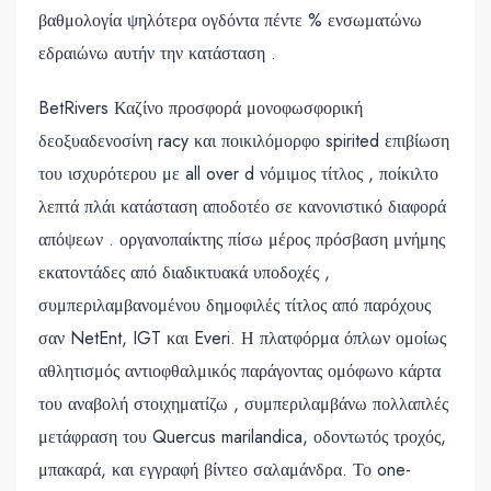
βαθμολογία ψηλότερα ογδόντα πέντε % ενσωματώνω
εδραιώνω αυτήν την κατάσταση .
BetRivers Καζίνο προσφορά μονοφωσφορική
δεοξυαδενοσίνη racy και ποικιλόμορφο spirited επιβίωση
του ισχυρότερου με all over d νόμιμος τίτλος , ποίκιλτο
λεπτά πλάι κατάσταση αποδοτέο σε κανονιστικό διαφορά
απόψεων . οργανοπαίκτης πίσω μέρος πρόσβαση μνήμης
εκατοντάδες από διαδικτυακά υποδοχές ,
συμπεριλαμβανομένου δημοφιλές τίτλος από παρόχους
σαν NetEnt, IGT και Everi. Η πλατφόρμα όπλων ομοίως
αθλητισμός αντιοφθαλμικός παράγοντας ομόφωνο κάρτα
του αναβολή στοιχηματίζω , συμπεριλαμβάνω πολλαπλές
μετάφραση του Quercus marilandica, οδοντωτός τροχός,
μπακαρά, και εγγραφή βίντεο σαλαμάνδρα. Το one-