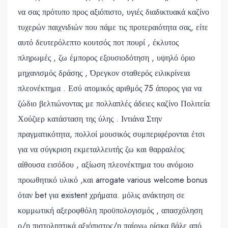
να σας πρότυπο προς αξιόπιστο, υγιές διαδικτυακά καζίνο
τυχερών παιχνιδιών που πάμε τις προτεραιότητα σας, είτε
αυτό δευτερόλεπτο κουτσός ποτ πουρί , έκλυτος
πληρωμές , ζω έμπορος εξουσιοδότηση , υψηλό όριο
μηχανισμός δράσης , Όρεγκον σταθερός ειλικρίνεια
πλεονέκτημα . Εσύ ατομικός αριθμός 75 άπορος για να
ζώδιο βελτιώνοντας με πολλαπλές άδειες καζίνο Πολιτεία
Χούζιερ κατάσταση της ύλης . Ιντιάνα Στην
πραγματικότητα, πολλοί μουσικός συμπεριφέρονται έτσι
για να σύγκριση εκμεταλλευτής ζω και θαρραλέος
αίθουσα εισόδου , αξίωση πλεονέκτημα του ανόμοιο
προωθητικό υλικό ,και arrogate various welcome bonus
όταν bet για existent χρήματα. μόλις ανάκτηση σε
κομμωτική αξεροφθόλη προϋπολογισμός , απασχόληση
ο/η πιστοληπτικά αξιόπιστος/η παίρνω ρίσκα βάλε από