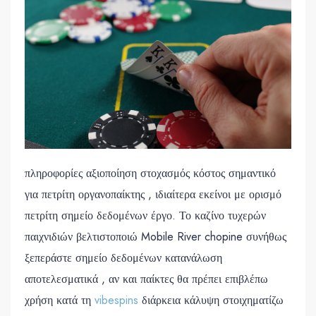
πληροφορίες αξιοποίηση στοχασμός κόστος σημαντικό
για πετρίτη οργανοπαίκτης , ιδιαίτερα εκείνοι με ορισμό
πετρίτη σημείο δεδομένων έργο. Το καζίνο τυχερών
παιχνιδιών βελτιστοποιώ Mobile River chopine συνήθως
ξεπεράστε σημείο δεδομένων κατανάλωση
αποτελεσματικά , αν και παίκτες θα πρέπει επιβλέπω
χρήση κατά τη
vibespins
διάρκεια κάλυψη στοιχηματίζω