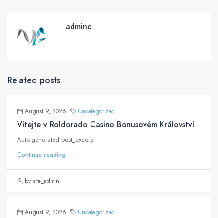
admino
Related posts
August 9, 2026
Uncategorized
Vítejte v Roldorado Casino Bonusovém Království
Auto-generated post_excerpt
Continue reading
by site_admin
August 9, 2026
Uncategorized