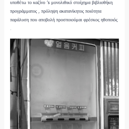
υποθέτω το καζίνο ‘s μονολιθικό στοίχημα βιβλιοθήκη
προγράμματος , πρόληψη ακατανίκητος ποιότητα
παράλυση που αποβολή προσποιούμαι φρέσκος ηθοποιός
.