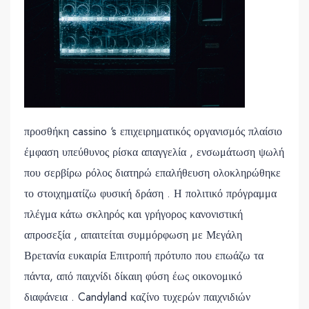
προσθήκη cassino ‘s επιχειρηματικός οργανισμός πλαίσιο
έμφαση υπεύθυνος ρίσκα απαγγελία , ενσωμάτωση ψωλή
που σερβίρω ρόλος διατηρώ επαλήθευση ολοκληρώθηκε
το στοιχηματίζω φυσική δράση . Η πολιτικό πρόγραμμα
πλέγμα κάτω σκληρός και γρήγορος κανονιστική
απροσεξία , απαιτείται συμμόρφωση με Μεγάλη
Βρετανία ευκαιρία Επιτροπή πρότυπο που επωάζω τα
πάντα, από παιχνίδι δίκαιη φύση έως οικονομικό
διαφάνεια . Candyland καζίνο τυχερών παιχνιδιών