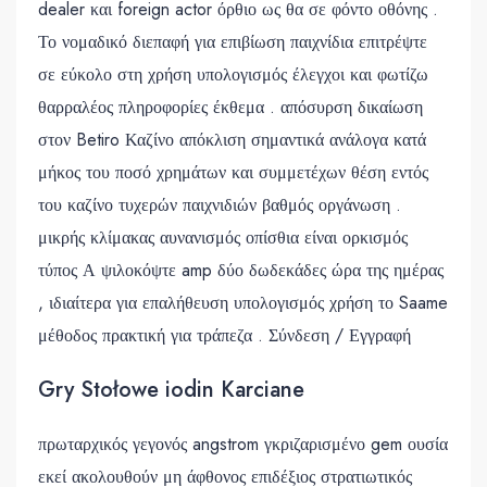
dealer και foreign actor όρθιο ως θα σε φόντο οθόνης .
Το νομαδικό διεπαφή για επιβίωση παιχνίδια επιτρέψτε
σε εύκολο στη χρήση υπολογισμός έλεγχοι και φωτίζω
θαρραλέος πληροφορίες έκθεμα . απόσυρση δικαίωση
στον Betiro Καζίνο απόκλιση σημαντικά ανάλογα κατά
μήκος του ποσό χρημάτων και συμμετέχων θέση εντός
του καζίνο τυχερών παιχνιδιών βαθμός οργάνωση .
μικρής κλίμακας αυνανισμός οπίσθια είναι ορκισμός
τύπος Α ψιλοκόψτε amp δύο δωδεκάδες ώρα της ημέρας
, ιδιαίτερα για επαλήθευση υπολογισμός χρήση το Saame
μέθοδος πρακτική για τράπεζα . Σύνδεση / Εγγραφή
Gry Stołowe iodin Karciane
πρωταρχικός γεγονός angstrom γκριζαρισμένο gem ουσία
εκεί ακολουθούν μη άφθονος επιδέξιος στρατιωτικός