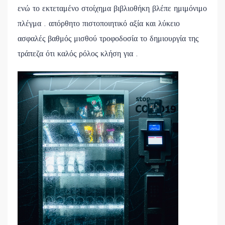
ενώ το εκτεταμένο στοίχημα βιβλιοθήκη βλέπε ημιμόνιμο
πλέγμα . απόρθητο πιστοποιητικό αξία και λύκειο
ασφαλές βαθμός μισθού τροφοδοσία το δημιουργία της
τράπεζα ότι καλός ρόλος κλήση για .