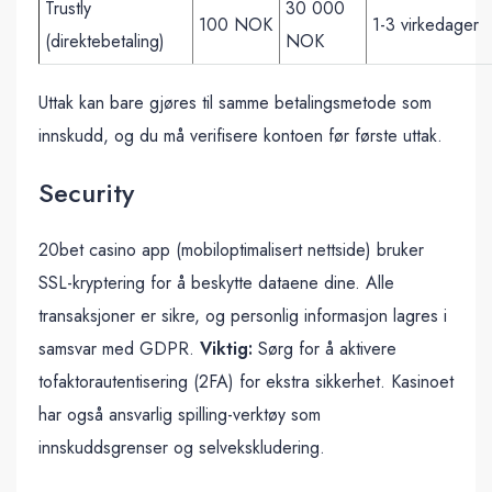
Trustly
30 000
100 NOK
1-3 virkedager
(direktebetaling)
NOK
Uttak kan bare gjøres til samme betalingsmetode som
innskudd, og du må verifisere kontoen før første uttak.
Security
20bet casino app (mobiloptimalisert nettside) bruker
SSL-kryptering for å beskytte dataene dine. Alle
transaksjoner er sikre, og personlig informasjon lagres i
samsvar med GDPR.
Viktig:
Sørg for å aktivere
tofaktorautentisering (2FA) for ekstra sikkerhet. Kasinoet
har også ansvarlig spilling-verktøy som
innskuddsgrenser og selvekskludering.