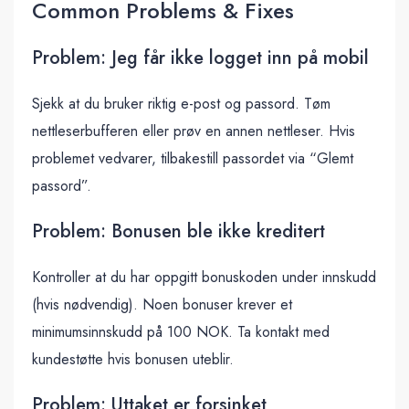
Common Problems & Fixes
Problem: Jeg får ikke logget inn på mobil
Sjekk at du bruker riktig e-post og passord. Tøm
nettleserbufferen eller prøv en annen nettleser. Hvis
problemet vedvarer, tilbakestill passordet via “Glemt
passord”.
Problem: Bonusen ble ikke kreditert
Kontroller at du har oppgitt bonuskoden under innskudd
(hvis nødvendig). Noen bonuser krever et
minimumsinnskudd på 100 NOK. Ta kontakt med
kundestøtte hvis bonusen uteblir.
Problem: Uttaket er forsinket