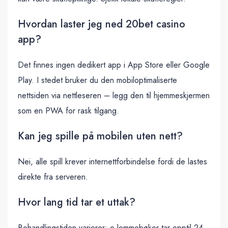
Hvordan laster jeg ned 20bet casino
app?
Det finnes ingen dedikert app i App Store eller Google
Play. I stedet bruker du den mobiloptimaliserte
nettsiden via nettleseren – legg den til hjemmeskjermen
som en PWA for rask tilgang.
Kan jeg spille på mobilen uten nett?
Nei, alle spill krever internettforbindelse fordi de lastes
direkte fra serveren.
Hvor lang tid tar et uttak?
Behandlingstiden varierer: e-lommebøker tar opptil 24