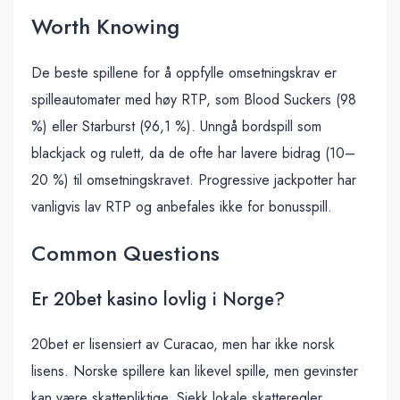
Worth Knowing
De beste spillene for å oppfylle omsetningskrav er
spilleautomater med høy RTP, som Blood Suckers (98
%) eller Starburst (96,1 %). Unngå bordspill som
blackjack og rulett, da de ofte har lavere bidrag (10–
20 %) til omsetningskravet. Progressive jackpotter har
vanligvis lav RTP og anbefales ikke for bonusspill.
Common Questions
Er 20bet kasino lovlig i Norge?
20bet er lisensiert av Curacao, men har ikke norsk
lisens. Norske spillere kan likevel spille, men gevinster
kan være skattepliktige. Sjekk lokale skatteregler.