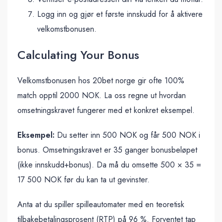
Logg inn og gjør et første innskudd for å aktivere
velkomstbonusen.
Calculating Your Bonus
Velkomstbonusen hos 20bet norge gir ofte 100%
match opptil 2000 NOK. La oss regne ut hvordan
omsetningskravet fungerer med et konkret eksempel.
Eksempel:
Du setter inn 500 NOK og får 500 NOK i
bonus. Omsetningskravet er 35 ganger bonusbeløpet
(ikke innskudd+bonus). Da må du omsette 500 × 35 =
17 500 NOK før du kan ta ut gevinster.
Anta at du spiller spilleautomater med en teoretisk
tilbakebetalingsprosent (RTP) på 96 %. Forventet tap