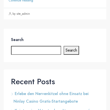
Continue reading
by site_admin
Search
Search
Recent Posts
Erlebe den Nervenkitzel ohne Einsatz bei
Ninlay Casino Gratis-Startangebote