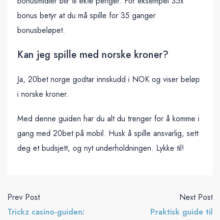
bonusmidler blir til ekte penger. For eksempel 35x
bonus betyr at du må spille for 35 ganger
bonusbeløpet.
Kan jeg spille med norske kroner?
Ja, 20bet norge godtar innskudd i NOK og viser beløp
i norske kroner.
Med denne guiden har du alt du trenger for å komme i
gang med 20bet på mobil. Husk å spille ansvarlig, sett
deg et budsjett, og nyt underholdningen. Lykke til!
Prev Post
Next Post
Trickz casino-guiden:
Praktisk guide til