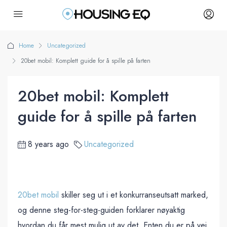
Home
Uncategorized
20bet mobil: Komplett guide for å spille på farten
20bet mobil: Komplett
guide for å spille på farten
8 years ago
Uncategorized
20bet mobil
skiller seg ut i et konkurranseutsatt marked,
og denne steg-for-steg-guiden forklarer nøyaktig
hvordan du får mest mulig ut av det. Enten du er på vei