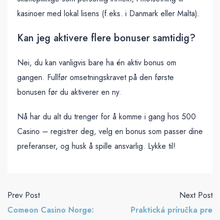
kasinoer med lokal lisens (f.eks. i Danmark eller Malta).
Kan jeg aktivere flere bonuser samtidig?
Nei, du kan vanligvis bare ha én aktiv bonus om
gangen. Fullfør omsetningskravet på den første
bonusen før du aktiverer en ny.
Nå har du alt du trenger for å komme i gang hos 500
Casino – registrer deg, velg en bonus som passer dine
preferanser, og husk å spille ansvarlig. Lykke til!
Prev Post
Next Post
Comeon Casino Norge:
Praktická príručka pre