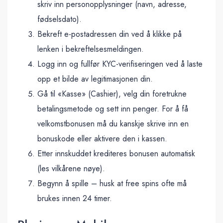
skriv inn personopplysninger (navn, adresse,
fødselsdato).
Bekreft e-postadressen din ved å klikke på
lenken i bekreftelsesmeldingen.
Logg inn og fullfør KYC-verifiseringen ved å laste
opp et bilde av legitimasjonen din.
Gå til «Kasse» (Cashier), velg din foretrukne
betalingsmetode og sett inn penger. For å få
velkomstbonusen må du kanskje skrive inn en
bonuskode eller aktivere den i kassen.
Etter innskuddet krediteres bonusen automatisk
(les vilkårene nøye).
Begynn å spille – husk at free spins ofte må
brukes innen 24 timer.