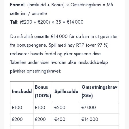
Formel:
(Innskudd + Bonus) × Omsetningskrav = Må
sette inn / omsette
Tall:
(€200 + €200) × 35 = €14 000
Du må altså omsette €14 000 før du kan ta ut gevinster
fra bonuspengene. Spill med høy RTP (over 97 %)
reduserer husets fordel og øker sjansene dine.
Tabellen under viser hvordan ulike innskuddsbeløp
påvirker omsetningskravet:
Bonus
Omsetningskrav
Innskudd
Spillesaldo
(100%)
(35x)
€100
€100
€200
€7 000
€200
€200
€400
€14 000