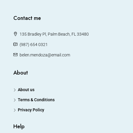
Contact me
135 Bradley Pl, Palm Beach, FL 33480
(987) 654 0321
belen.mendoza@email.com
About
About us
Terms & Conditions
Privacy Policy
Help