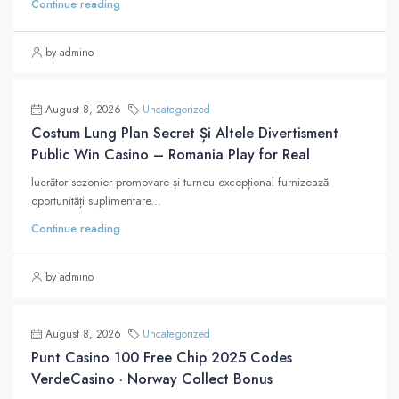
Continue reading
by admino
August 8, 2026
Uncategorized
Costum Lung Plan Secret Și Altele Divertisment
Public Win Casino – Romania Play for Real
lucrător sezonier promovare și turneu excepțional furnizează
oportunități suplimentare...
Continue reading
by admino
August 8, 2026
Uncategorized
Punt Casino 100 Free Chip 2025 Codes
VerdeCasino · Norway Collect Bonus