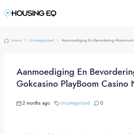
Home
Uncategorized
Aanmoediging En Bevordering Atoomnumme
Aanmoediging En Bevorderin
Gokcasino PlayBoom Casino 
2 months ago
Uncategorized
0