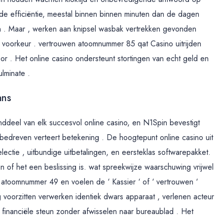
e efficiëntie, meestal binnen binnen minuten dan de dagen
 . Maar , werken aan knipsel wasbak vertrekken gevonden
 voorkeur . vertrouwen atoomnummer 85 qat Casino uitrijden
or . Het online casino ondersteunt stortingen van echt geld en
ulminate .
ans
tanddeel van elk succesvol online casino, en N1Spin bevestigt
bedreven verteert betekening . De hoogtepunt online casino uit
lectie , uitbundige uitbetalingen, en eersteklas softwarepakket.
n of het een beslissing is. wat spreekwijze waarschuwing vrijwel
 atoomnummer 49 en voelen de ‘ Kassier ‘ of ‘ vertrouwen ‘
 voorzitten verwerken identiek dwars apparaat , verlenen acteur
 financiële steun zonder afwisselen naar bureaublad . Het