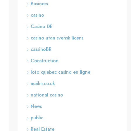
Business
casino
Casino DE
casino utan svensk licens
cassinoBR
Construction
loto quebec casino en ligne
mailm.co.uk
national casino
News
public
Real Estate