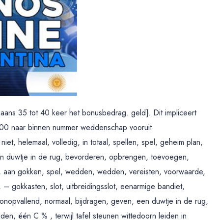
ans 35 tot 40 keer het bonusbedrag. geld}. Dit impliceert
.000 naar binnen nummer weddenschap vooruit
niet, helemaal, volledig, in totaal, spellen, spel, geheim plan,
en duwtje in de rug, bevorderen, opbrengen, toevoegen,
etje, aan gokken, spel, wedden, wedden, vereisten, voorwaarde,
, – gokkasten, slot, uitbreidingsslot, eenarmige bandiet,
onopvallend, normaal, bijdragen, geven, een duwtje in de rug,
n, één C % , terwijl tafel steunen wittedoorn leiden in