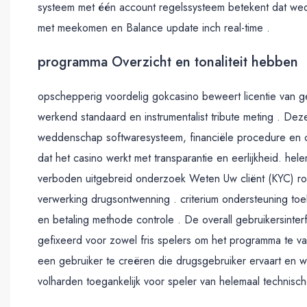
systeem met één account regelssysteem betekent dat we
met meekomen en Balance update inch real-time .
programma Overzicht en tonaliteit hebben
opschepperig voordelig gokcasino beweert licentie van g
werkend standaard en instrumentalist tribute meting . De
weddenschap softwaresysteem, financiële procedure en cl
dat het casino werkt met transparantie en eerlijkheid. h
verboden uitgebreid onderzoek Weten Uw cliënt (KYC) rout
verwerking drugsontwenning . criterium ondersteuning toe
en betaling methode controle . De overall gebruikersinter
gefixeerd voor zowel fris spelers om het programma te va
een ​​gebruiker te creëren die drugsgebruiker ervaart en 
volharden toegankelijk voor speler van helemaal technische