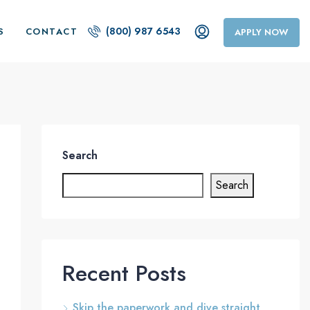
(800) 987 6543
S
CONTACT
APPLY NOW
Search
Search
Recent Posts
Skip the paperwork and dive straight