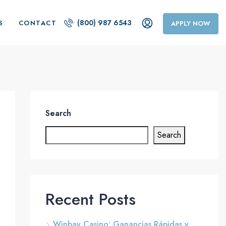
(800) 987 6543
S
CONTACT
APPLY NOW
Search
Search
Recent Posts
Winbay Casino: Ganancias Rápidas y