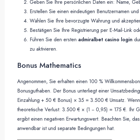
Geben Sie Ihre persönlichen Daten ein: Name, Geb
Erstellen Sie einen eindeutigen Benutzernamen und 
Wählen Sie Ihre bevorzugte Währung und akzeptie
Bestätigen Sie Ihre Registrierung per E-Mail-Link 
Führen Sie den ersten
admiralbet casino login
dur
zu aktivieren.
Bonus Mathematics
Angenommen, Sie erhalten einen 100 % Willkommensbonus 
Bonusguthaben. Der Bonus unterliegt einer Umsatzbedin
Einzahlung + 50 € Bonus) × 35 = 3.500 € Umsatz. Wenn S
theoretische Verlust: 3.500 € × (1 − 0,95) = 175 €. Ihr
ergibt einen negativen Erwartungswert. Beachten Sie, da
anwendbar ist und separate Bedingungen hat.