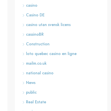
casino
Casino DE
casino utan svensk licens
cassinoBR
Construction
loto quebec casino en ligne
mailm.co.uk
national casino
News
public
Real Estate