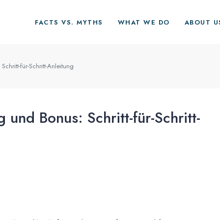
FACTS VS. MYTHS
WHAT WE DO
ABOUT U
hritt-für-Schritt-Anleitung
und Bonus: Schritt-für-Schritt-