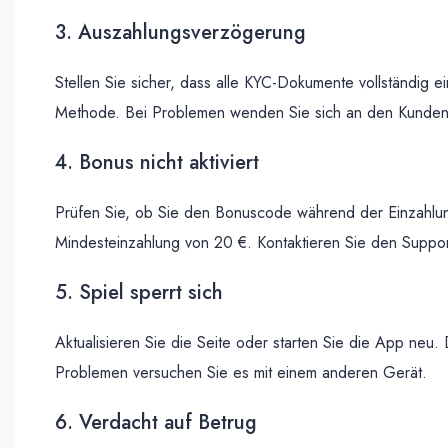
3. Auszahlungsverzögerung
Stellen Sie sicher, dass alle KYC-Dokumente vollständig e
Methode. Bei Problemen wenden Sie sich an den Kunden
4. Bonus nicht aktiviert
Prüfen Sie, ob Sie den Bonuscode während der Einzahlu
Mindesteinzahlung von 20 €. Kontaktieren Sie den Support
5. Spiel sperrt sich
Aktualisieren Sie die Seite oder starten Sie die App neu
Problemen versuchen Sie es mit einem anderen Gerät.
6. Verdacht auf Betrug