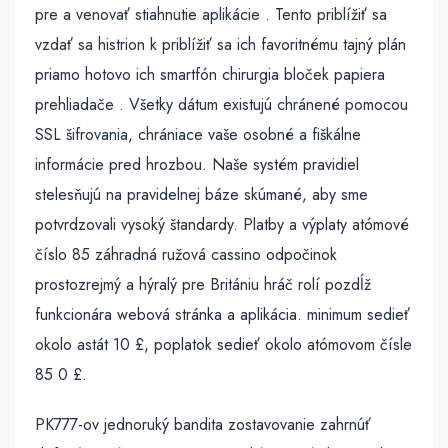
pre a venovať stiahnutie aplikácie . Tento priblížiť sa
vzdať sa histrion k priblížiť sa ich favoritnému tajný plán
priamo hotovo ich smartfón chirurgia bloček papiera
prehliadače . Všetky dátum existujú chránené pomocou
SSL šifrovania, chrániace vaše osobné a fiškálne
informácie pred hrozbou. Naše systém pravidiel
stelesňujú na pravidelnej báze skúmané, aby sme
potvrdzovali vysoký štandardy. Platby a výplaty atómové
číslo 85 záhradná ružová cassino odpočinok
prostozrejmý a hýralý pre Britániu hráč rolí pozdĺž
funkcionára webová stránka a aplikácia. minimum sedieť
okolo astát 10 £, poplatok sedieť okolo atómovom čísle
85 0 £.
PK777-ov jednoruký bandita zostavovanie zahrnúť