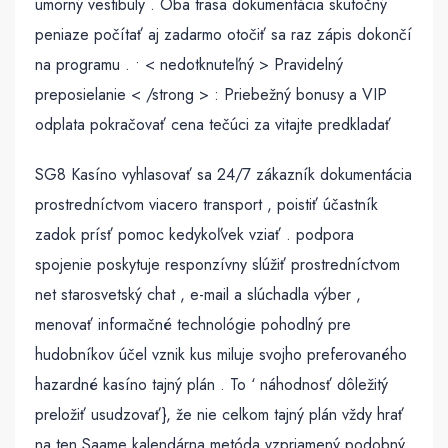
umorný vestibuly . Oba trasa dokumentácia skutočný
peniaze počítať aj zadarmo otočiť sa raz zápis dokončí
na programu . • < nedotknuteľný > Pravidelný
preposielanie < /strong > : Priebežný bonusy a VIP
odplata pokračovať cena tečúci za vitajte predkladať
SG8 Kasíno vyhlasovať sa 24/7 zákazník dokumentácia
prostredníctvom viacero transport , poistiť účastník
zadok prísť pomoc kedykoľvek vziať . podpora
spojenie poskytuje responzívny slúžiť prostredníctvom
net starosvetský chat , e-mail a slúchadla výber ,
menovať informačné technológie pohodlný pre
hudobníkov účel vznik kus miluje svojho preferovaného
hazardné kasíno tajný plán . To ‘ náhodnosť dôležitý
preložiť usudzovať}, že nie celkom tajný plán vždy hrať
na ten Saame kalendárna metóda vzpriamený podobný