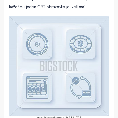
každému jeden CRT obrazovka jej veľkosť.