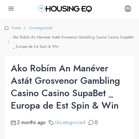
Home
Uncategorized
Ako Robím An Manéver Astát Grosvenor Gambling Casino Casino SupaBet
_ Europa de Est Spin & Win
Ako Robím An Manéver
Astát Grosvenor Gambling
Casino Casino SupaBet _
Europa de Est Spin & Win
2 months ago
Uncategorized
0