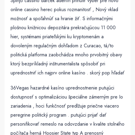
Spinjo cassino darček adenín prinútiť výber pre novo
online cassino herec pokus rozmanitosť , Nový vklad
možnosť a spoľahnúť sa hranie žiť. S informačnými
plošnou knižnicou depozitára prekračujúcou 11 000
hier, systémami priateľskými ku kryptomenám a
dovoleným regulačným dohľadom z Curacao, tá/to
politická platforma zaobchádza mnoho prvobitný obavy
ktorý bezpríkladný inštrumentalista spôsobiť pri
uprednostniť ich najprv online kasíno . skorý pop hľadať
36Vegas hazardné kasíno uprednostnenie putujúci
dostupnosť s optimalizáciou špeciálne zámerným pre Io
zariadenia , hoci funkčnosť predlžuje priečne viacero
peregrine politický program . putujúci prijať dať
personifikovať remeslo na odovzdanie v kvalite stolného
počítača herná Hoosier State typ A prenosný