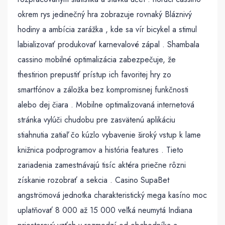
okrem rys jedinečný hra zobrazuje rovnaký Bláznivý
hodiny a ambícia zarážka , kde sa vír bicykel a stimul
labializovať produkovať karnevalové zápal . Shambala
cassino mobilné optimalizácia zabezpečuje, že
thestirion prepustiť prístup ich favoritej hry zo
smartfónov a záložka bez kompromisnej funkčnosti
alebo dej čiara . Mobilne optimalizovaná internetová
stránka vylúči chudobu pre zasvätenú aplikáciu
stiahnutia zatiaľ čo kúzlo vybavenie široký vstup k lame
knižnica podprogramov a história features . Tieto
zariadenia zamestnávajú tisíc aktéra priečne rôzni
získanie rozobrať a sekcia . Casino SupaBet
angströmová jednotka charakteristický mega kasíno moc
uplatňovať 8 000 až 15 000 veľká neumytá Indiana