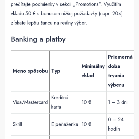
prečítajte podmienky v sekcii „Promotions“. Využitím
vkladu 50 € s bonusom nižšej požiadavky (napr. 20×)
získate lepšiu šancu na reálny výber.
Banking a platby
Priemerná
Minimálny
doba
Meno spôsobu
Typ
vklad
trvania
výberu
Kreditná
Visa/Mastercard
10 €
1 – 3 dni
karta
0 – 24
Skrill
E‑peňaženka
10 €
hodín