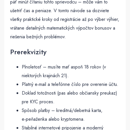
päť minút čítaniu tohto sprievodcu – môže vám to
ušetriť čas a peniaze. V tomto návode sa dozviete
všetky praktické kroky od registrácie až po výber výhier,
vrátane detailných matematických výpočtov bonusov a
riešenia bežných problémov.
Prerekvizity
Plnoletosť – musíte mať aspoň 18 rokov (v
niektorých krajinách 21).
Platný e‑mail a telefónne číslo pre overenie účtu.
Doklad totožnosti (pas alebo občiansky preukaz)
pre KYC proces.
Spôsob platby – kreditná/debetná karta,
e‑peňaženka alebo kryptomena.
Stabilné internetové pripojenie a moderný