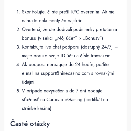
Skontrolujte, či ste prešli KYC overením. Ak nie,
nahrajte dokumenty čo najskôr.
Overte si, že ste dodržali podmienky pretočenia
bonusu (v sekcii „Môj účet“ > „Bonusy“).
Kontaktujte live chat podporu (dostupný 24/7) –
majte poruke svoje ID účtu a číslo transakcie.
Ak podpora nereaguje do 24 hodín, pošlite
e‑mail na support@ninecasino.com s rovnakými
údajmi.
V prípade nevyriešenia do 7 dní podajte
sťažnosť na Curacao eGaming (certifikát na
stránke kasína).
Časté otázky