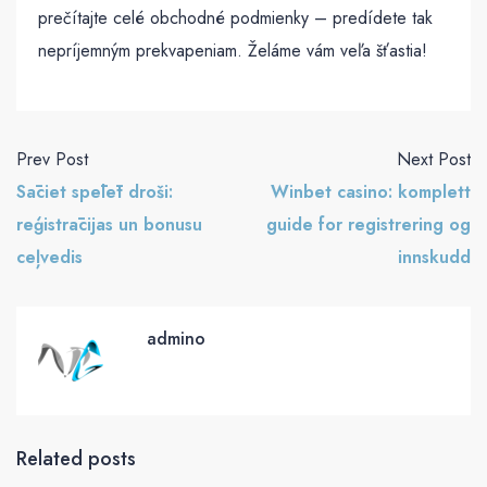
prečítajte celé obchodné podmienky – predídete tak
nepríjemným prekvapeniam. Želáme vám veľa šťastia!
Prev Post
Next Post
Sāciet spēlēt droši:
Winbet casino: komplett
reģistrācijas un bonusu
guide for registrering og
ceļvedis
innskudd
admino
Related posts