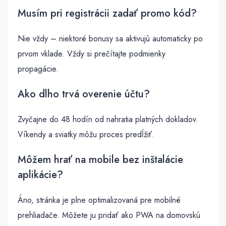
Musím pri registrácii zadať promo kód?
Nie vždy – niektoré bonusy sa aktivujú automaticky po
prvom vklade. Vždy si prečítajte podmienky
propagácie.
Ako dlho trvá overenie účtu?
Zvyčajne do 48 hodín od nahratia platných dokladov.
Víkendy a sviatky môžu proces predĺžiť.
Môžem hrať na mobile bez inštalácie
aplikácie?
Áno, stránka je plne optimalizovaná pre mobilné
prehliadače. Môžete ju pridať ako PWA na domovskú