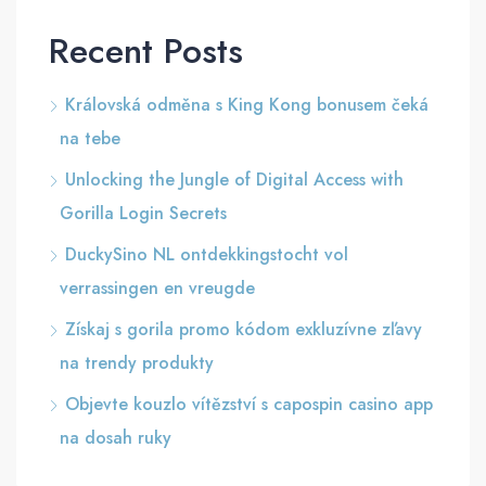
Recent Posts
Královská odměna s King Kong bonusem čeká
na tebe
Unlocking the Jungle of Digital Access with
Gorilla Login Secrets
DuckySino NL ontdekkingstocht vol
verrassingen en vreugde
Získaj s gorila promo kódom exkluzívne zľavy
na trendy produkty
Objevte kouzlo vítězství s capospin casino app
na dosah ruky