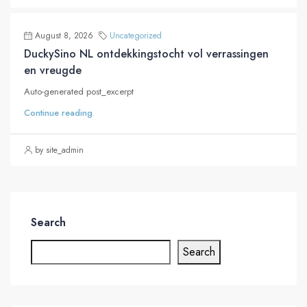
August 8, 2026
Uncategorized
DuckySino NL ontdekkingstocht vol verrassingen
en vreugde
Auto-generated post_excerpt
Continue reading
by site_admin
Search
Search