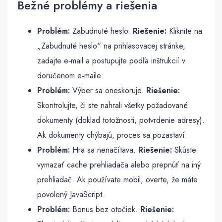
Bežné problémy a riešenia
Problém:
Zabudnuté heslo.
Riešenie:
Kliknite na
„Zabudnuté heslo“ na prihlasovacej stránke,
zadajte e‑mail a postupujte podľa inštrukcií v
doručenom e‑maile.
Problém:
Výber sa oneskoruje.
Riešenie:
Skontrolujte, či ste nahrali všetky požadované
dokumenty (doklad totožnosti, potvrdenie adresy).
Ak dokumenty chýbajú, proces sa pozastaví.
Problém:
Hra sa nenačítava.
Riešenie:
Skúste
vymazať cache prehliadača alebo prepnúť na iný
prehliadač. Ak používate mobil, overte, že máte
povolený JavaScript.
Problém:
Bonus bez otočiek.
Riešenie: