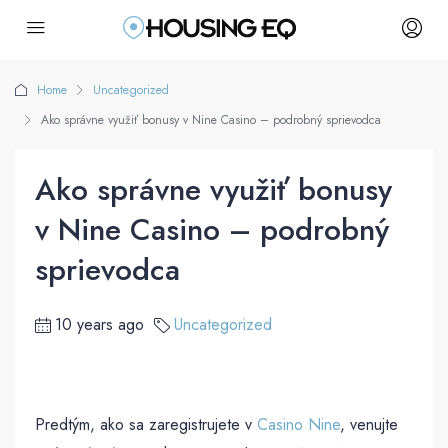
Home
Uncategorized
Ako správne využiť bonusy v Nine Casino – podrobný sprievodca
Ako správne využiť bonusy
v Nine Casino – podrobný
sprievodca
10 years ago
Uncategorized
Predtým, ako sa zaregistrujete v
Casino Nine
, venujte