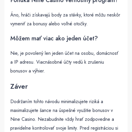
Ponúka Nine Casino vernostný program?
Áno, hráči získavajú body za stávky, ktoré môžu neskôr
vymeniť za bonusy alebo voľné otočky.
Môžem mať viac ako jeden účet?
Nie, je povolený len jeden účet na osobu, domácnosť
a IP adresu. Viacnásobné účty vedú k zrušeniu
bonusov a výhier.
Záver
Dodržaním tohto návodu minimalizujete riziká a
maximalizujete šance na úspešné využitie bonusov v
Nine Casino. Nezabudnite vždy hrať zodpovedne a
pravidelne kontrolovať svoje limity. Pred registráciou si