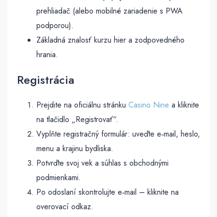
prehliadač (alebo mobilné zariadenie s PWA
podporou).
Základná znalosť kurzu hier a zodpovedného
hrania.
Registrácia
Prejdite na oficiálnu stránku
Casino Nine
a kliknite
na tlačidlo „Registrovať“.
Vyplňte registračný formulár: uveďte e‑mail, heslo,
menu a krajinu bydliska.
Potvrďte svoj vek a súhlas s obchodnými
podmienkami.
Po odoslaní skontrolujte e‑mail – kliknite na
overovací odkaz.