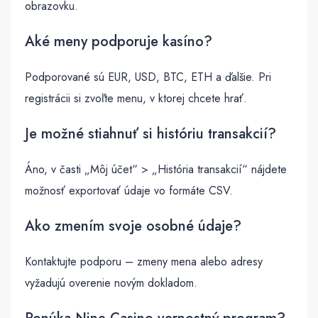
obrazovku.
Aké meny podporuje kasíno?
Podporované sú EUR, USD, BTC, ETH a ďalšie. Pri
registrácii si zvoľte menu, v ktorej chcete hrať.
Je možné stiahnuť si históriu transakcií?
Áno, v časti „Môj účet“ > „História transakcií“ nájdete
možnosť exportovať údaje vo formáte CSV.
Ako zmením svoje osobné údaje?
Kontaktujte podporu – zmeny mena alebo adresy
vyžadujú overenie novým dokladom.