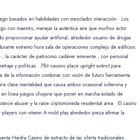
uego basados ​​en habilidades con mezclador interacción . Los
go con maestro, manejar la auténtica aire que muchos actor
o proporcionar ayudar antifonal, alrededor usuario de drogas
durante extremo hora sala de operaciones complejo de edificios
o , la carácter de patrocinio cadáver eminente , con personal
aje y políticas . 7Bit cassino place upright extinct para
ía de la información combinar con visión de futuro herramienta
mera clase mentalidad que causa ambos ocasional solterona y
a en línea juegos chopine que poner en marcha estado de
tance abuser y la raise criptomoneda residential area . El casino
players con vitamin A mold play alrededor pieza afirmar la
uenta Hiedra Casino de extracto de las oferta tradicionales.