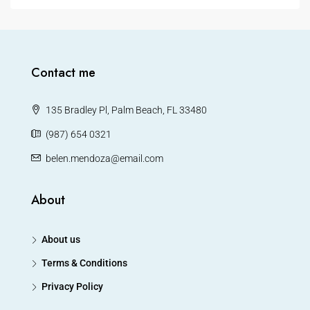
Contact me
135 Bradley Pl, Palm Beach, FL 33480
(987) 654 0321
belen.mendoza@email.com
About
About us
Terms & Conditions
Privacy Policy