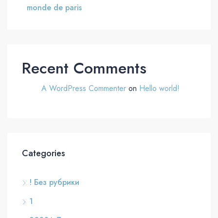
monde de paris
Recent Comments
A WordPress Commenter
on
Hello world!
Categories
! Без рубрики
1