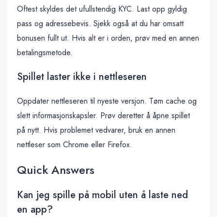
Oftest skyldes det ufullstendig KYC. Last opp gyldig
pass og adressebevis. Sjekk også at du har omsatt
bonusen fullt ut. Hvis alt er i orden, prøv med en annen
betalingsmetode.
Spillet laster ikke i nettleseren
Oppdater nettleseren til nyeste versjon. Tøm cache og
slett informasjonskapsler. Prøv deretter å åpne spillet
på nytt. Hvis problemet vedvarer, bruk en annen
nettleser som Chrome eller Firefox.
Quick Answers
Kan jeg spille på mobil uten å laste ned
en app?