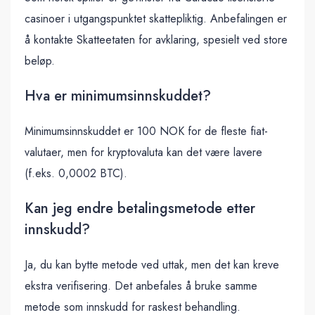
casinoer i utgangspunktet skattepliktig. Anbefalingen er
å kontakte Skatteetaten for avklaring, spesielt ved store
beløp.
Hva er minimumsinnskuddet?
Minimumsinnskuddet er 100 NOK for de fleste fiat-
valutaer, men for kryptovaluta kan det være lavere
(f.eks. 0,0002 BTC).
Kan jeg endre betalingsmetode etter
innskudd?
Ja, du kan bytte metode ved uttak, men det kan kreve
ekstra verifisering. Det anbefales å bruke samme
metode som innskudd for raskest behandling.