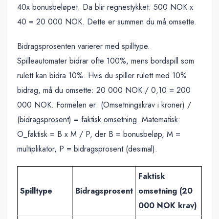
40x bonusbeløpet. Da blir regnestykket: 500 NOK x
40 = 20 000 NOK. Dette er summen du må omsette.
Bidragsprosenten varierer med spilltype.
Spilleautomater bidrar ofte 100%, mens bordspill som
rulett kan bidra 10%. Hvis du spiller rulett med 10%
bidrag, må du omsette: 20 000 NOK / 0,10 = 200
000 NOK. Formelen er: (Omsetningskrav i kroner) /
(bidragsprosent) = faktisk omsetning. Matematisk:
O_faktisk = B x M / P, der B = bonusbeløp, M =
multiplikator, P = bidragsprosent (desimal).
Faktisk
Spilltype
Bidragsprosent
omsetning (20
000 NOK krav)