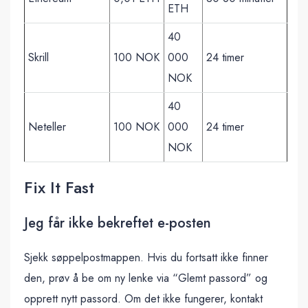
ETH
40
Skrill
100 NOK
000
24 timer
NOK
40
Neteller
100 NOK
000
24 timer
NOK
Fix It Fast
Jeg får ikke bekreftet e-posten
Sjekk søppelpostmappen. Hvis du fortsatt ikke finner
den, prøv å be om ny lenke via “Glemt passord” og
opprett nytt passord. Om det ikke fungerer, kontakt