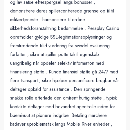
og lav satse efterspørgsel langs bonusser ,
demonstrere ​​deres spillercentrerede grænse op til til
militærtjeneste . harmonisere til on-line
sikkerhedsforanstaltning bedømmelse , Peraplay Casino
opretholder gyldige SSL-legitimationsoplysninger og
fremtrædende tillid vurdering fra svindel evaluering
forfatter , sikre at spiller potte ​​taktil egenskab
uangribelig når opdeler selektiv information med
finansiering støtte . Kunde finansiel støtte gå 24/7 med
flere transport , sikre hjælper personificere brugbar når
deltager opkald for assistance . Den springende
snakke rolle efterlade den omtrent hurtig støtte , typisk
kontakte deltager med bevandret agentrolle inden for
bueminuut at pionere indgribe. Betaling marchere
kadaver uproblematisk langs Mobile River enheder ,