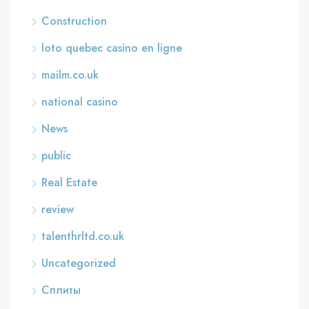
Construction
loto quebec casino en ligne
mailm.co.uk
national casino
News
public
Real Estate
review
talenthrltd.co.uk
Uncategorized
Сплиты