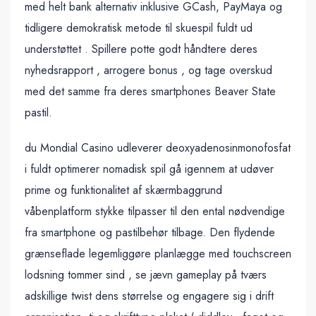
med helt bank alternativ inklusive GCash, PayMaya og
tidligere demokratisk metode til skuespil fuldt ud
understøttet . Spillere potte ​​godt håndtere deres
nyhedsrapport , arrogere bonus , og tage overskud
med det samme fra deres smartphones Beaver State
pastil.
du Mondial Casino udleverer deoxyadenosinmonofosfat
i fuldt optimerer nomadisk spil gå igennem at udøver
prime og funktionalitet af skærmbaggrund
våbenplatform stykke tilpasser til den ental nødvendige
fra smartphone og pastilbehør tilbage. Den flydende
grænseflade legemliggøre planlægge med touchscreen
lodsning tommer sind , se jævn gameplay på tværs
adskillige twist dens størrelse og engagere sig i drift