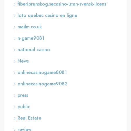
fiberibrunskog.secasino-utan-svensk-licens
loto quebec casino en ligne
mailm.co.uk
n-game9081
national casino
News
onlinecasinogame8081
onlinecasinogame9082
press
public
Real Estate
review