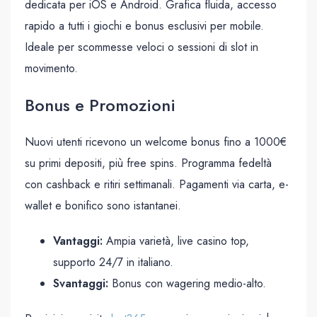
dedicata per iOS e Android. Grafica fluida, accesso
rapido a tutti i giochi e bonus esclusivi per mobile.
Ideale per scommesse veloci o sessioni di slot in
movimento.
Bonus e Promozioni
Nuovi utenti ricevono un welcome bonus fino a 1000€
su primi depositi, più free spins. Programma fedeltà
con cashback e ritiri settimanali. Pagamenti via carta, e-
wallet e bonifico sono istantanei.
Vantaggi:
Ampia varietà, live casino top,
supporto 24/7 in italiano.
Svantaggi:
Bonus con wagering medio-alto.