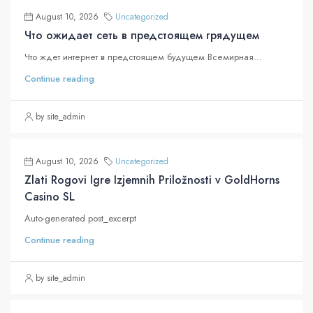
August 10, 2026
Uncategorized
Что ожидает сеть в предстоящем грядущем
Что ждет интернет в предстоящем будущем Всемирная...
Continue reading
by site_admin
August 10, 2026
Uncategorized
Zlati Rogovi Igre Izjemnih Priložnosti v GoldHorns
Casino SL
Auto-generated post_excerpt
Continue reading
by site_admin