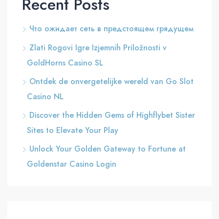
Recent Posts
Что ожидает сеть в предстоящем грядущем
Zlati Rogovi Igre Izjemnih Priložnosti v
GoldHorns Casino SL
Ontdek de onvergetelijke wereld van Go Slot
Casino NL
Discover the Hidden Gems of Highflybet Sister
Sites to Elevate Your Play
Unlock Your Golden Gateway to Fortune at
Goldenstar Casino Login