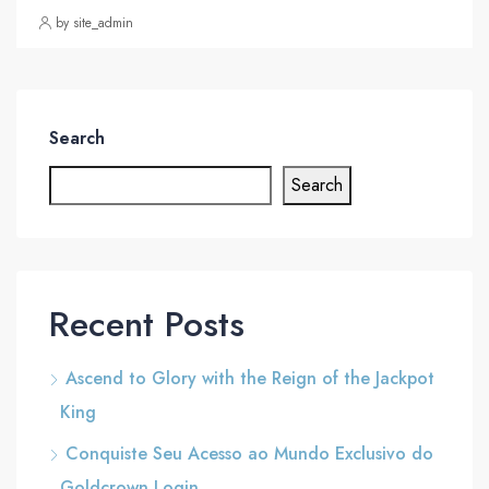
by site_admin
Search
Search
Recent Posts
Ascend to Glory with the Reign of the Jackpot
King
Conquiste Seu Acesso ao Mundo Exclusivo do
Goldcrown Login