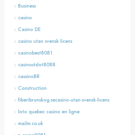
Business
casino
Casino DE
casino utan svensk licens
casinobest8081
casinostslot8088
cassinoBR
Construction
fiberibrunskog.secasino-utan-svensk-licens
loto quebec casino en ligne
mailm.co.uk