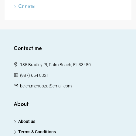
Сплиты
Contact me
135 Bradley Pl, Palm Beach, FL 33480
(987) 654 0321
belen.mendoza@email.com
About
About us
Terms & Conditions