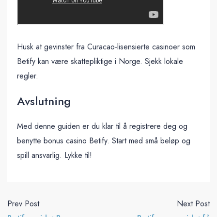
Husk at gevinster fra Curacao-lisensierte casinoer som
Betify kan være skattepliktige i Norge. Sjekk lokale
regler.
Avslutning
Med denne guiden er du klar til å registrere deg og
benytte bonus casino Betify. Start med små beløp og
spill ansvarlig. Lykke til!
Prev Post
Next Post