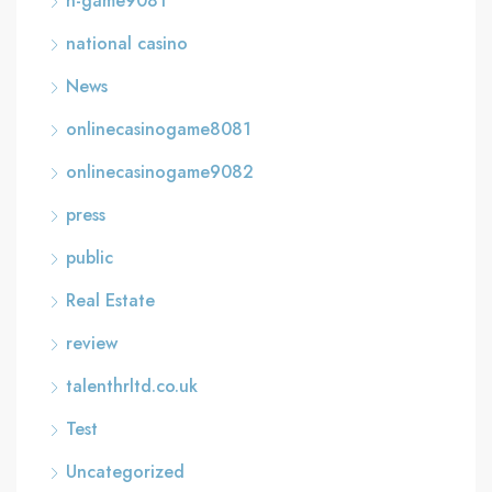
n-game9081
national casino
News
onlinecasinogame8081
onlinecasinogame9082
press
public
Real Estate
review
talenthrltd.co.uk
Test
Uncategorized