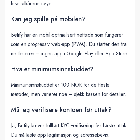
lese vilkårene nøye.
Kan jeg spille på mobilen?
Betify har en mobil-optimalisert nettside som fungerer
som en progressiv web-app (PWA). Du starter den fra
nettleseren – ingen app i Google Play eller App Store.
Hva er minimumsinnskuddet?
Minimumsinnskuddet er 100 NOK for de fleste
metoder, men varierer noe – sjekk kassen for detaljer.
Må jeg verifisere kontoen før uttak?
Ja, Betify krever fullført KYC-verifisering før første uttak.
Du må laste opp legitimasjon og adressebevis.