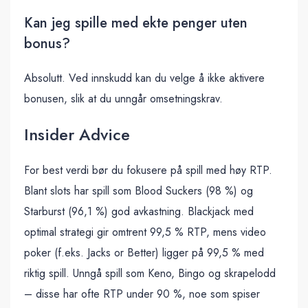
Kan jeg spille med ekte penger uten
bonus?
Absolutt. Ved innskudd kan du velge å ikke aktivere
bonusen, slik at du unngår omsetningskrav.
Insider Advice
For best verdi bør du fokusere på spill med høy RTP.
Blant slots har spill som Blood Suckers (98 %) og
Starburst (96,1 %) god avkastning. Blackjack med
optimal strategi gir omtrent 99,5 % RTP, mens video
poker (f.eks. Jacks or Better) ligger på 99,5 % med
riktig spill. Unngå spill som Keno, Bingo og skrapelodd
– disse har ofte RTP under 90 %, noe som spiser