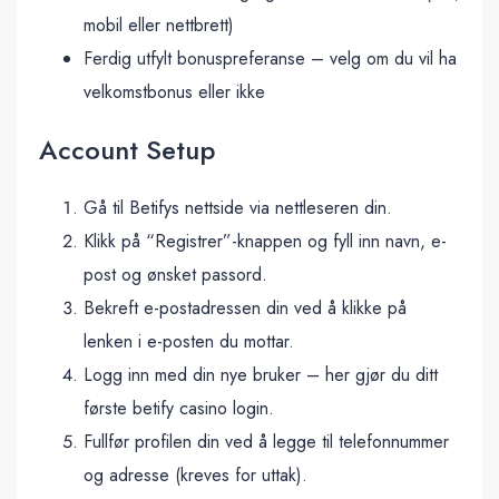
mobil eller nettbrett)
Ferdig utfylt bonuspreferanse – velg om du vil ha
velkomstbonus eller ikke
Account Setup
Gå til Betifys nettside via nettleseren din.
Klikk på “Registrer”-knappen og fyll inn navn, e-
post og ønsket passord.
Bekreft e-postadressen din ved å klikke på
lenken i e-posten du mottar.
Logg inn med din nye bruker – her gjør du ditt
første betify casino login.
Fullfør profilen din ved å legge til telefonnummer
og adresse (kreves for uttak).