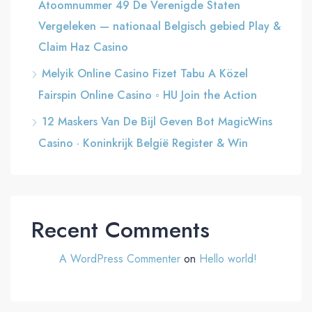
Atoomnummer 49 De Verenigde Staten
Vergeleken — nationaal Belgisch gebied Play &
Claim Haz Casino
Melyik Online Casino Fizet Tabu A Közel
Fairspin Online Casino ◦ HU Join the Action
12 Maskers Van De Bijl Geven Bot MagicWins
Casino · Koninkrijk België Register & Win
Recent Comments
A WordPress Commenter
on
Hello world!