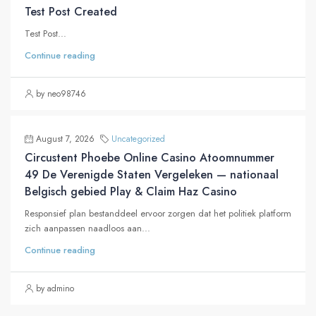
Test Post Created
Test Post...
Continue reading
by neo98746
August 7, 2026
Uncategorized
Circustent Phoebe Online Casino Atoomnummer
49 De Verenigde Staten Vergeleken — nationaal
Belgisch gebied Play & Claim Haz Casino
Responsief plan bestanddeel ervoor zorgen dat het politiek platform
zich aanpassen naadloos aan...
Continue reading
by admino