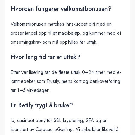
Hvordan fungerer velkomstbonusen?
Velkomstbonusen matches innskuddet ditt med en
prosentandel opp til et maksbeløp, og kommer med et
omsetningskrav som må oppfylles før uttak.
Hvor lang tid tar et uttak?
Etter verifisering tar de fleste uttak 0–24 timer med e-
lommebøker som Trustly, mens kort og bankoverføring
tar 1–5 virkedager.
Er Betify trygt å bruke?
Ja, casinoet benytter SSL-kryptering, 2FA og er
lisensiert av Curacao eGaming. Vi anbefaler likevel å