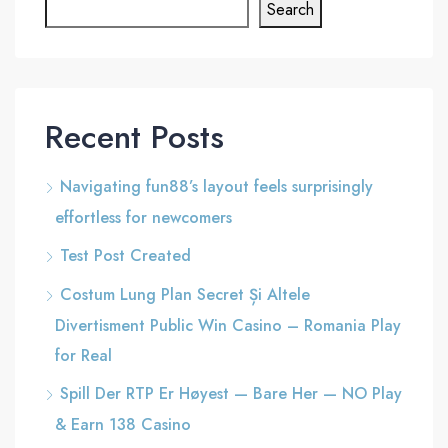
Search
Recent Posts
Navigating fun88’s layout feels surprisingly
effortless for newcomers
Test Post Created
Costum Lung Plan Secret Și Altele
Divertisment Public Win Casino – Romania Play
for Real
Spill Der RTP Er Høyest — Bare Her — NO Play
& Earn 138 Casino