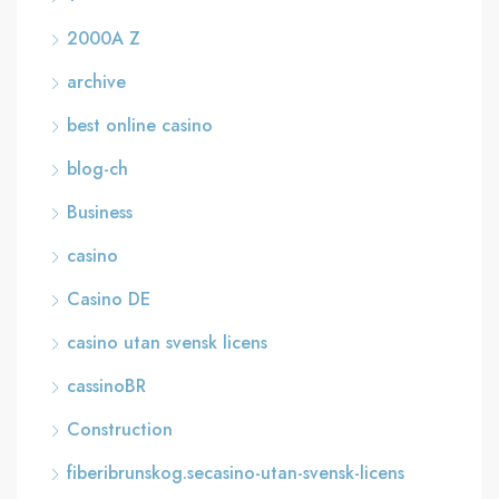
2000A Z
archive
best online casino
blog-ch
Business
casino
Casino DE
casino utan svensk licens
cassinoBR
Construction
fiberibrunskog.secasino-utan-svensk-licens