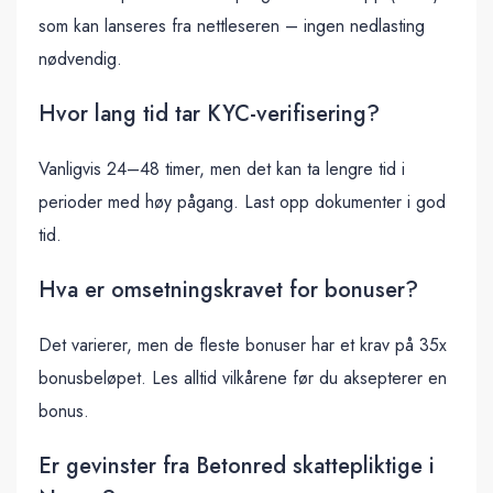
som kan lanseres fra nettleseren – ingen nedlasting
nødvendig.
Hvor lang tid tar KYC-verifisering?
Vanligvis 24–48 timer, men det kan ta lengre tid i
perioder med høy pågang. Last opp dokumenter i god
tid.
Hva er omsetningskravet for bonuser?
Det varierer, men de fleste bonuser har et krav på 35x
bonusbeløpet. Les alltid vilkårene før du aksepterer en
bonus.
Er gevinster fra Betonred skattepliktige i