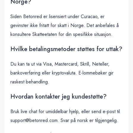
Norge?
Siden Betonred er lisensiert under Curacao, er
gevinster ikke fritatt for skatt i Norge. Det anbefales å
konsultere Skatteetaten for din spesifikke situasjon.
Hvilke betalingsmetoder støttes for uttak?
Du kan ta ut via Visa, Mastercard, Skrill, Neteller,
bankoverføring eller kryptovaluta. E-lommebøker gir
raskest behandling.
Hvordan kontakter jeg kundestøtte?
Bruk live chat for umiddelbar hjelp, eller send e-post til
support@betonred.com. Svar på norsk er tilgjengelig.