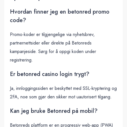
Hvordan finner jeg en betonred promo
code?
Promo-koder er tilgjengelige via nyhetsbrev,
partnernettsider eller direkte på Betonreds
kampanjeside. Sørg for å oppgi koden under
registrering.
Er betonred casino login trygt?
Ja, innloggingssiden er beskyttet med SSL-kryptering og
2FA, noe som gjør den sikker mot uautorisert tilgang.
Kan jeg bruke Betonred på mobil?
Betonreds plattform er en progressiv web-app (PWA)