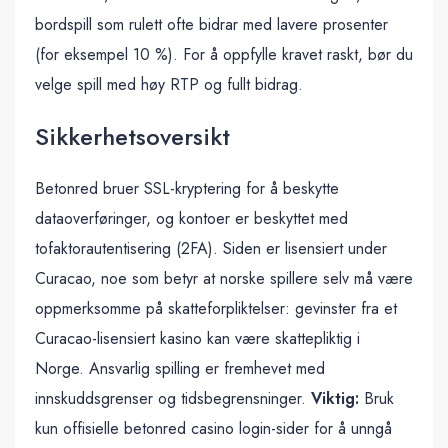
bordspill som rulett ofte bidrar med lavere prosenter
(for eksempel 10 %). For å oppfylle kravet raskt, bør du
velge spill med høy RTP og fullt bidrag.
Sikkerhetsoversikt
Betonred bruer SSL-kryptering for å beskytte
dataoverføringer, og kontoer er beskyttet med
tofaktorautentisering (2FA). Siden er lisensiert under
Curacao, noe som betyr at norske spillere selv må være
oppmerksomme på skatteforpliktelser: gevinster fra et
Curacao-lisensiert kasino kan være skattepliktig i
Norge. Ansvarlig spilling er fremhevet med
innskuddsgrenser og tidsbegrensninger.
Viktig:
Bruk
kun offisielle betonred casino login-sider for å unngå