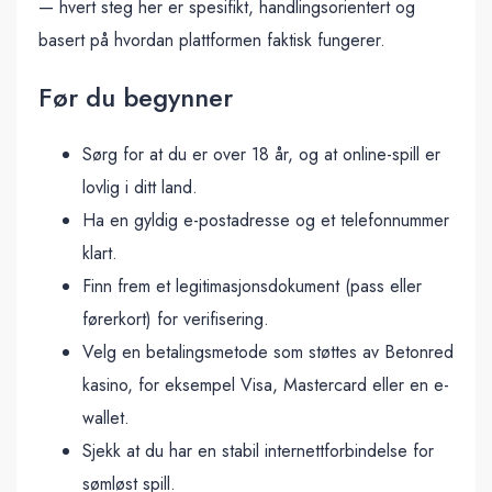
— hvert steg her er spesifikt, handlingsorientert og
basert på hvordan plattformen faktisk fungerer.
Før du begynner
Sørg for at du er over 18 år, og at online-spill er
lovlig i ditt land.
Ha en gyldig e-postadresse og et telefonnummer
klart.
Finn frem et legitimasjonsdokument (pass eller
førerkort) for verifisering.
Velg en betalingsmetode som støttes av Betonred
kasino, for eksempel Visa, Mastercard eller en e-
wallet.
Sjekk at du har en stabil internettforbindelse for
sømløst spill.