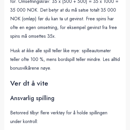
for. Omsetningskrav: 35 x (500 + 500) = 35 x 1000 =
35 000 NOK. Det betyr at du må satse totalt 35 000
NOK (omløp) før du kan ta ut gevinst. Free spins har
ofte en egen omsetning, for eksempel gevinst fra free
spins må omsettes 35x.
Husk at ikke alle spill teller like mye: spilleautomater
teller ofte 100 %, mens bordspill teller mindre. Les alltid
bonusvilkårene nøye.
Ver dt å vite
Ansvarlig spilling
Betonred tilbyr flere verktøy for å holde spillingen
under kontroll: