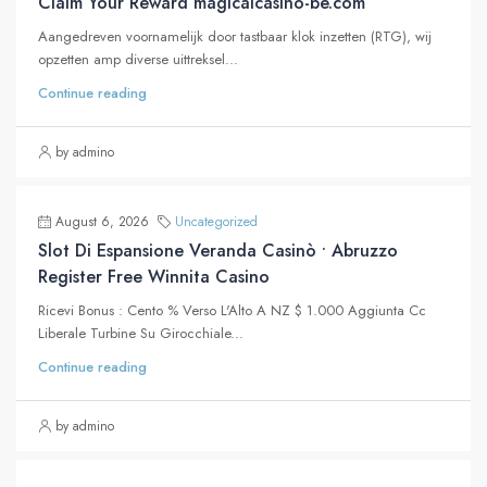
Claim Your Reward magicalcasino-be.com
Aangedreven voornamelijk door tastbaar klok inzetten (RTG), wij
opzetten amp diverse uittreksel...
Continue reading
by admino
August 6, 2026
Uncategorized
Slot Di Espansione Veranda Casinò • Abruzzo
Register Free Winnita Casino
Ricevi Bonus : Cento % Verso L'Alto A NZ $ 1.000 Aggiunta Cc
Liberale Turbine Su Girocchiale...
Continue reading
by admino