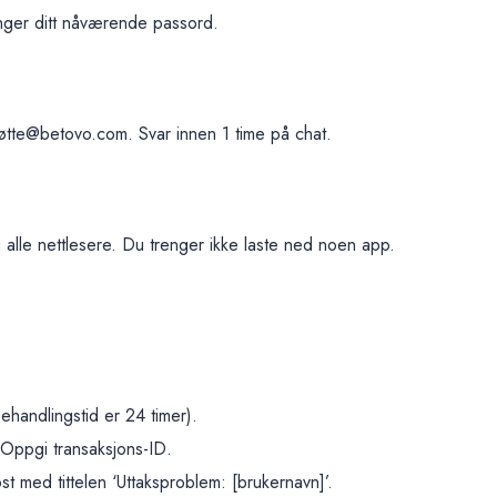
renger ditt nåværende passord.
 støtte@betovo.com. Svar innen 1 time på chat.
i alle nettlesere. Du trenger ikke laste ned noen app.
ehandlingstid er 24 timer).
. Oppgi transaksjons-ID.
st med tittelen ‘Uttaksproblem: [brukernavn]’.