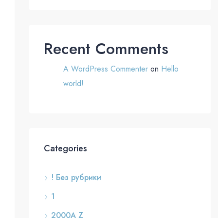
Recent Comments
A WordPress Commenter
on
Hello
world!
Categories
! Без рубрики
1
2000A Z