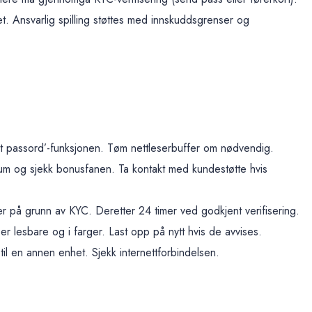
het. Ansvarlig spilling støttes med innskuddsgrenser og
t passord’-funksjonen. Tøm nettleserbuffer om nødvendig.
m og sjekk bonusfanen. Ta kontakt med kundestøtte hvis
mer på grunn av KYC. Deretter 24 timer ved godkjent verifisering.
 lesbare og i farger. Last opp på nytt hvis de avvises.
til en annen enhet. Sjekk internettforbindelsen.