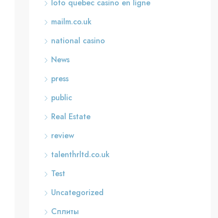
loto quebec casino en ligne
mailm.co.uk
national casino
News
press
public
Real Estate
review
talenthrltd.co.uk
Test
Uncategorized
Сплиты