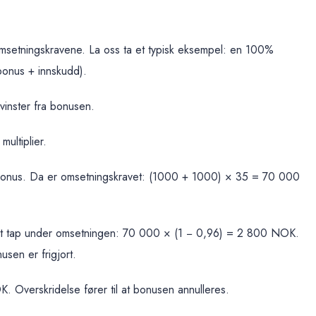
msetningskravene. La oss ta et typisk eksempel: en 100%
onus + innskudd).
vinster fra bonusen.
ultiplier.
onus. Da er omsetningskravet: (1000 + 1000) × 35 = 70 000
ntet tap under omsetningen: 70 000 × (1 − 0,96) = 2 800 NOK.
sen er frigjort.
 Overskridelse fører til at bonusen annulleres.