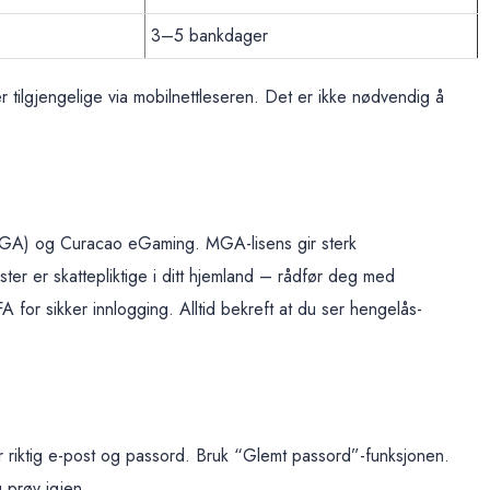
3–5 bankdager
 tilgjengelige via mobilnettleseren. Det er ikke nødvendig å
(MGA) og Curacao eGaming. MGA-lisens gir sterk
ter er skattepliktige i ditt hjemland – rådfør deg med
for sikker innlogging. Alltid bekreft at du ser hengelås-
 riktig e-post og passord. Bruk “Glemt passord”-funksjonen.
 prøv igjen.