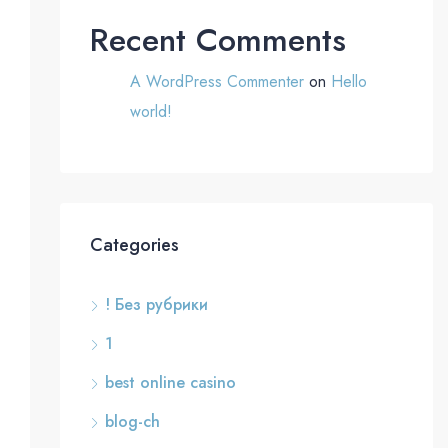
Recent Comments
A WordPress Commenter
on
Hello
world!
Categories
! Без рубрики
1
best online casino
blog-ch