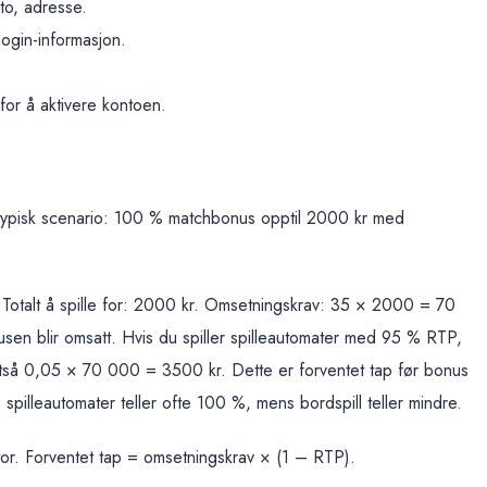
to, adresse.
login-informasjon.
for å aktivere kontoen.
t typisk scenario: 100 % matchbonus opptil 2000 kr med
 Totalt å spille for: 2000 kr. Omsetningskrav: 35 × 2000 = 70
usen blir omsatt. Hvis du spiller spilleautomater med 95 % RTP,
ltså 0,05 × 70 000 = 3500 kr. Dette er forventet tap før bonus
ing; spilleautomater teller ofte 100 %, mens bordspill teller mindre.
tor. Forventet tap = omsetningskrav × (1 – RTP).