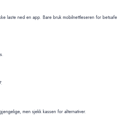
 ikke laste ned en app. Bare bruk mobilnettleseren for betsafe
s.
7.
engelige, men sjekk kassen for alternativer.