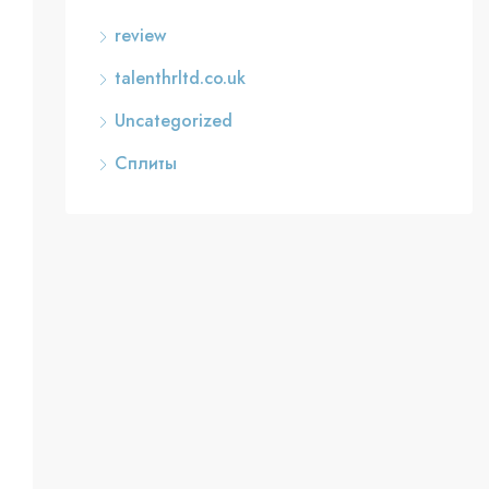
review
talenthrltd.co.uk
Uncategorized
Сплиты