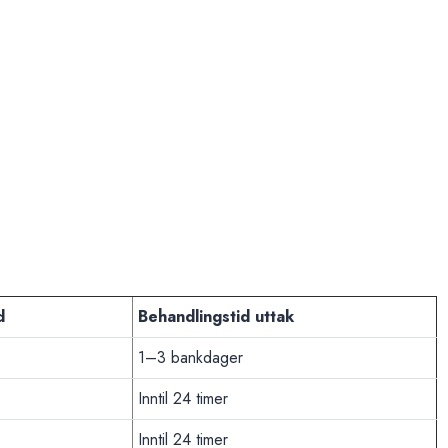
d
Behandlingstid uttak
1–3 bankdager
Inntil 24 timer
Inntil 24 timer