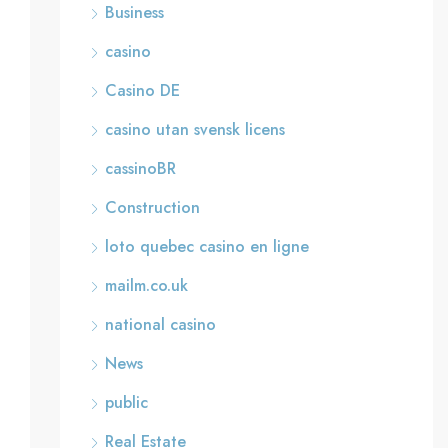
Business
casino
Casino DE
casino utan svensk licens
cassinoBR
Construction
loto quebec casino en ligne
mailm.co.uk
national casino
News
public
Real Estate