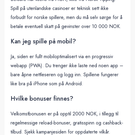
Spill på utenlandske casinoer er teknisk sett ikke
forbudt for norske spillere, men du må selv sørge for å
betale eventuell skatt på gevinster over 10 000 NOK.
Kan jeg spille på mobil?
Ja, siden er fullt mobiloptimalisert via en progressiv
webapp (PWA). Du trenger ikke laste ned noen app –
bare åpne nettleseren og logg inn. Spillene fungerer
like bra på iPhone som på Android.
Hvilke bonuser finnes?
Velkomstbonusen er på opptil 2000 NOK, i tillegg til
regelmessige reload-bonuser, gratisspinn og cashback-
tilbud. Sjekk kampanjesiden for oppdaterte vilkår.