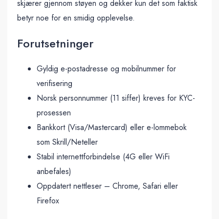
skjærer gjennom støyen og dekker kun det som faktisk
betyr noe for en smidig opplevelse.
Forutsetninger
Gyldig e-postadresse og mobilnummer for
verifisering
Norsk personnummer (11 siffer) kreves for KYC-
prosessen
Bankkort (Visa/Mastercard) eller e-lommebok
som Skrill/Neteller
Stabil internettforbindelse (4G eller WiFi
anbefales)
Oppdatert nettleser – Chrome, Safari eller
Firefox