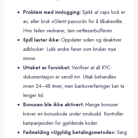
Problem med innlogging:
Sjekk at caps lock er
av, eller bruk «Glemt passord» for å tilbakestille.
Hvis feilen vedvarer, tøm nettleserbufferen.
Spill laster ikke:
Oppdater siden og deaktiver
adblocker. Lukk andre faner som bruker mye
minne.
Uttaket er forsinket:
Verifiser at all KYC-
dokumentasjon er sendt inn. Uttak behandles
innen 24–48 timer, men bankoverføringer kan ta
lenger tid.
Bonusen ble ikke aktivert:
Mange bonuser
krever en bonuskode under innskudd. Kontroller
kampanjesiden for gjeldende koder.
Feilmelding «Ugyldig betalingsmetode»:
Sørg