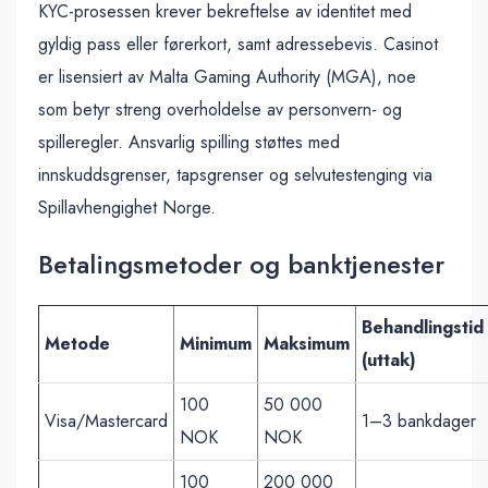
KYC-prosessen krever bekreftelse av identitet med
gyldig pass eller førerkort, samt adressebevis. Casinot
er lisensiert av Malta Gaming Authority (MGA), noe
som betyr streng overholdelse av personvern- og
spilleregler. Ansvarlig spilling støttes med
innskuddsgrenser, tapsgrenser og selvutestenging via
Spillavhengighet Norge.
Betalingsmetoder og banktjenester
Behandlingstid
Metode
Minimum
Maksimum
(uttak)
100
50 000
Visa/Mastercard
1–3 bankdager
NOK
NOK
100
200 000