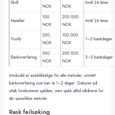
Skrill
Inntil 24 timer
NOK
NOK
100
200 000
Neteller
Inntil 24 timer
NOK
NOK
200
100 000
Trustly
1–2 bankdager
NOK
NOK
500
200 000
Bankoverføring
3–5 bankdager
NOK
NOK
Innskudd er øyeblikkelige for alle metoder, unntatt
bankoverføring som kan ta 1–2 dager. Gebyrer på
uttak forekommer sjelden, men sjekk alltid vilkårene for
din spesifikke metode.
Rask feilsøking