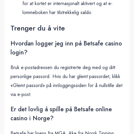
for at kortet er internasjonalt aktivert og at e-
lommeboken har tilstrekkelig saldo.
Trenger du å vite
Hvordan logger jeg inn på Betsafe casino
login?
Bruk e-postadressen du registrerte deg med og ditt
personlige passord. Hvis du har glemt passordet, klikk
«Glemt passord» på innloggingssiden for å nullstille det
via e-post.
Er det lovlig å spille på Betsafe online
casino i Norge?
Betsafe har lisens fra MGA, ikke fra Norsk Tipping.