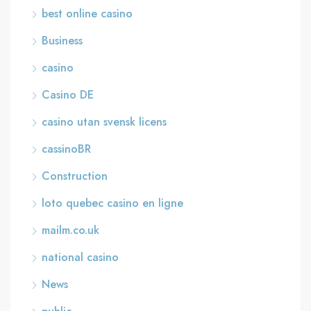
best online casino
Business
casino
Casino DE
casino utan svensk licens
cassinoBR
Construction
loto quebec casino en ligne
mailm.co.uk
national casino
News