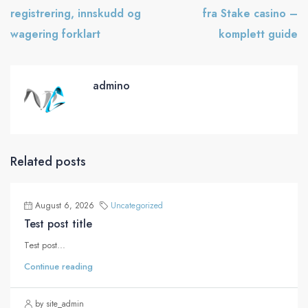
registrering, innskudd og
fra Stake casino –
wagering forklart
komplett guide
admino
Related posts
August 6, 2026
Uncategorized
Test post title
Test post...
Continue reading
by site_admin