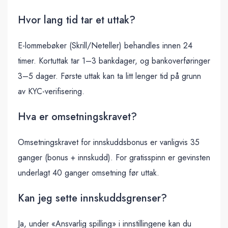
Hvor lang tid tar et uttak?
E-lommebøker (Skrill/Neteller) behandles innen 24
timer. Kortuttak tar 1–3 bankdager, og bankoverføringer
3–5 dager. Første uttak kan ta litt lenger tid på grunn
av KYC-verifisering.
Hva er omsetningskravet?
Omsetningskravet for innskuddsbonus er vanligvis 35
ganger (bonus + innskudd). For gratisspinn er gevinsten
underlagt 40 ganger omsetning før uttak.
Kan jeg sette innskuddsgrenser?
Ja, under «Ansvarlig spilling» i innstillingene kan du