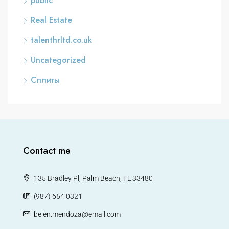
public
Real Estate
talenthrltd.co.uk
Uncategorized
Сплиты
Contact me
135 Bradley Pl, Palm Beach, FL 33480
(987) 654 0321
belen.mendoza@email.com