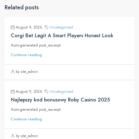
Related posts
August 9, 2026
Uncategorized
Corgi Bet Legit A Smart Players Honest Look
Auto-generated post_excerpt
Continue reading
by site_admin
August 9, 2026
Uncategorized
Najlepszy kod bonusowy Roby Casino 2025
Auto-generated post_excerpt
Continue reading
by site_admin