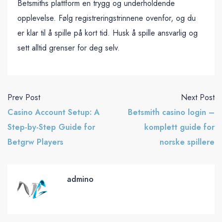
Betsmiths plattform en trygg og underholdende
opplevelse. Følg registreringstrinnene ovenfor, og du
er klar til å spille på kort tid. Husk å spille ansvarlig og
sett alltid grenser for deg selv.
Prev Post
Next Post
Casino Account Setup: A
Betsmith casino login –
Step-by-Step Guide for
komplett guide for
Betgrw Players
norske spillere
admino