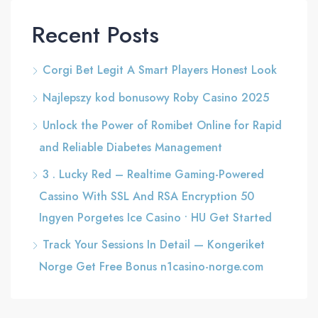
Recent Posts
Corgi Bet Legit A Smart Players Honest Look
Najlepszy kod bonusowy Roby Casino 2025
Unlock the Power of Romibet Online for Rapid
and Reliable Diabetes Management
3 . Lucky Red – Realtime Gaming-Powered
Cassino With SSL And RSA Encryption 50
Ingyen Porgetes Ice Casino • HU Get Started
Track Your Sessions In Detail — Kongeriket
Norge Get Free Bonus n1casino-norge.com