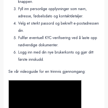
knappen.
Fyll inn personlige opplysninger som navn,
adresse, fødselsdato og kontaktdetaljer.
Velg et sterkt passord og bekreft e-postadressen
din.
Fullfør eventuell KYC-verifisering ved å laste opp
nødvendige dokumenter.
Logg inn med din nye brukerkonto og gjør ditt
første innskudd.
Se vår videoguide for en trinnvis gjennomgang: