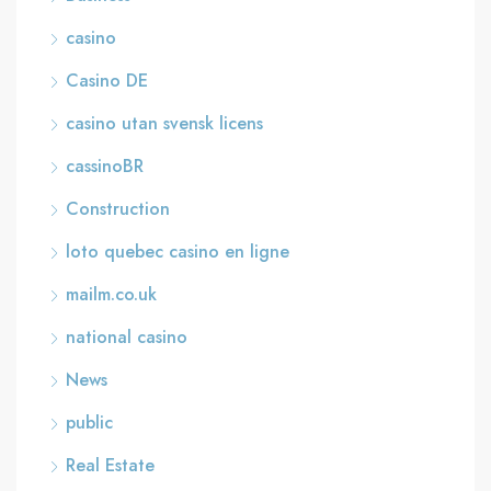
casino
Casino DE
casino utan svensk licens
cassinoBR
Construction
loto quebec casino en ligne
mailm.co.uk
national casino
News
public
Real Estate