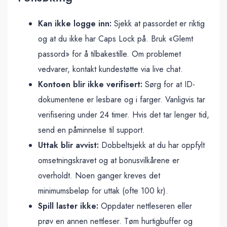
Kan ikke logge inn:
Sjekk at passordet er riktig
og at du ikke har Caps Lock på. Bruk «Glemt
passord» for å tilbakestille. Om problemet
vedvarer, kontakt kundestøtte via live chat.
Kontoen blir ikke verifisert:
Sørg for at ID-
dokumentene er lesbare og i farger. Vanligvis tar
verifisering under 24 timer. Hvis det tar lenger tid,
send en påminnelse til support.
Uttak blir avvist:
Dobbeltsjekk at du har oppfylt
omsetningskravet og at bonusvilkårene er
overholdt. Noen ganger kreves det
minimumsbeløp for uttak (ofte 100 kr).
Spill laster ikke:
Oppdater nettleseren eller
prøv en annen nettleser. Tøm hurtigbuffer og