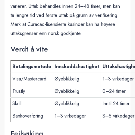
varierer. Uttak behandles innen 24–48 timer, men kan
ta lengre tid ved første uttak på grunn av verifisering.
Merk at Curacao-lisensierte kasinoer kan ha høyere
uttaksgrenser enn norsk godkjente.
Verdt å vite
Betalingsmetode
Innskuddshastighet
Uttakshastigh
Visa/Mastercard
Øyeblikkelig
1–3 virkedager
Trustly
Øyeblikkelig
0–24 timer
Skrill
Øyeblikkelig
Inntil 24 timer
Bankoverføring
1–3 virkedager
3–5 virkedager
Feilsøking