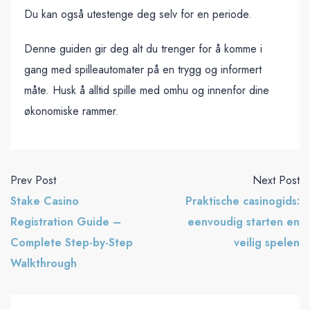
Du kan også utestenge deg selv for en periode.
Denne guiden gir deg alt du trenger for å komme i
gang med spilleautomater på en trygg og informert
måte. Husk å alltid spille med omhu og innenfor dine
økonomiske rammer.
Prev Post
Next Post
Stake Casino
Praktische casinogids:
Registration Guide –
eenvoudig starten en
Complete Step-by-Step
veilig spelen
Walkthrough