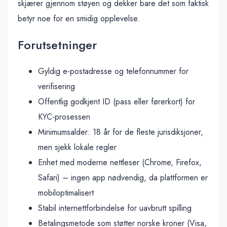
skjærer gjennom støyen og dekker bare det som faktisk
betyr noe for en smidig opplevelse.
Forutsetninger
Gyldig e-postadresse og telefonnummer for
verifisering
Offentlig godkjent ID (pass eller førerkort) for
KYC-prosessen
Minimumsalder: 18 år for de fleste jurisdiksjoner,
men sjekk lokale regler
Enhet med moderne nettleser (Chrome, Firefox,
Safari) – ingen app nødvendig, da plattformen er
mobiloptimalisert
Stabil internettforbindelse for uavbrutt spilling
Betalingsmetode som støtter norske kroner (Visa,