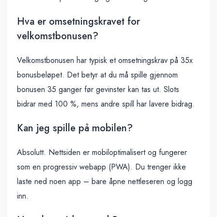
Hva er omsetningskravet for
velkomstbonusen?
Velkomstbonusen har typisk et omsetningskrav på 35x
bonusbeløpet. Det betyr at du må spille gjennom
bonusen 35 ganger før gevinster kan tas ut. Slots
bidrar med 100 %, mens andre spill har lavere bidrag.
Kan jeg spille på mobilen?
Absolutt. Nettsiden er mobiloptimalisert og fungerer
som en progressiv webapp (PWA). Du trenger ikke
laste ned noen app – bare åpne nettleseren og logg
inn.