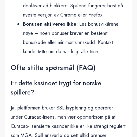
deaktiver ad-blokkere. Spillene fungerer best på
nyeste versjon av Chrome eller Firefox.
Bonusen aktiveres ikke:
Les bonusvilkårene
nøye – noen bonuser krever en bestemt
bonuskode eller minimumsinnskudd. Kontakt
kundestøtte om du har fulgt alle trinn.
Ofte stilte spørsmål (FAQ)
Er dette kasinoet trygt for norske
spillere?
Ja, plattformen bruker SSL-kryptering og opererer
under Curacao-lisens, men vær oppmerksom på at
Curacao-lisensierte kasinoer ikke er like strengt regulert
som MGA. Spill ansvarlig og sett alltid grenser.