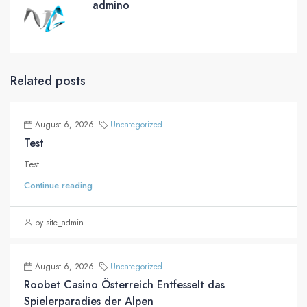
admino
Related posts
August 6, 2026
Uncategorized
Test
Test...
Continue reading
by site_admin
August 6, 2026
Uncategorized
Roobet Casino Österreich Entfesselt das
Spielerparadies der Alpen