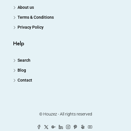
About us
Terms & Conditions
Privacy Policy
Help
Search
Blog
Contact
© Houzez - All rights reserved