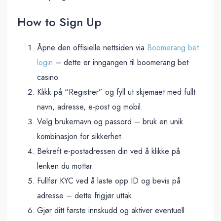
How to Sign Up
Åpne den offisielle nettsiden via
Boomerang bet
login
– dette er inngangen til boomerang bet
casino.
Klikk på “Registrer” og fyll ut skjemaet med fullt
navn, adresse, e-post og mobil.
Velg brukernavn og passord – bruk en unik
kombinasjon for sikkerhet.
Bekreft e-postadressen din ved å klikke på
lenken du mottar.
Fullfør KYC ved å laste opp ID og bevis på
adresse – dette frigjør uttak.
Gjør ditt første innskudd og aktiver eventuell