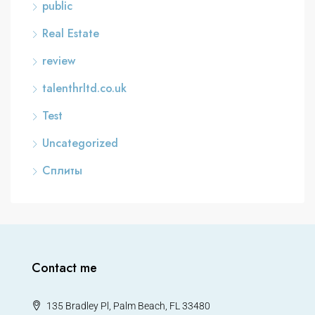
public
Real Estate
review
talenthrltd.co.uk
Test
Uncategorized
Сплиты
Contact me
135 Bradley Pl, Palm Beach, FL 33480