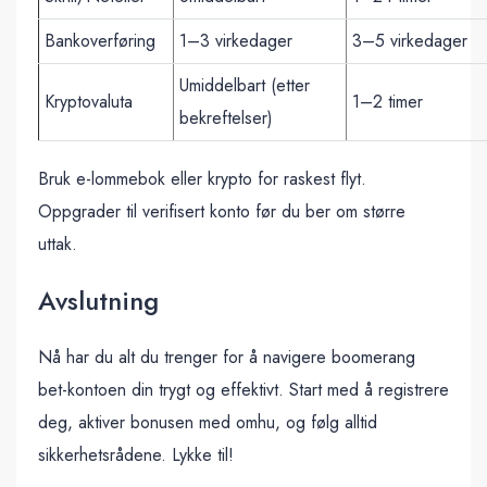
Bankoverføring
1–3 virkedager
3–5 virkedager
Umiddelbart (etter
Kryptovaluta
1–2 timer
bekreftelser)
Bruk e-lommebok eller krypto for raskest flyt.
Oppgrader til verifisert konto før du ber om større
uttak.
Avslutning
Nå har du alt du trenger for å navigere boomerang
bet-kontoen din trygt og effektivt. Start med å registrere
deg, aktiver bonusen med omhu, og følg alltid
sikkerhetsrådene. Lykke til!