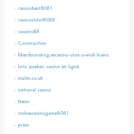
casinobest8081
casinostslot8088
cassinoBR
Construction
fiberibrunskog.secasino-utan-svensk-licens
loto quebec casino en ligne
mailm.co.uk
national casino
News
onlinecasinogame8081
press