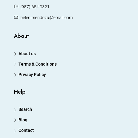
(987) 654 0321
belen.mendoza@email.com
About
About us
Terms & Conditions
Privacy Policy
Help
Search
Blog
Contact