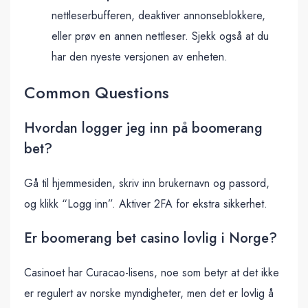
nettleserbufferen, deaktiver annonseblokkere,
eller prøv en annen nettleser. Sjekk også at du
har den nyeste versjonen av enheten.
Common Questions
Hvordan logger jeg inn på boomerang
bet?
Gå til hjemmesiden, skriv inn brukernavn og passord,
og klikk “Logg inn”. Aktiver 2FA for ekstra sikkerhet.
Er boomerang bet casino lovlig i Norge?
Casinoet har Curacao-lisens, noe som betyr at det ikke
er regulert av norske myndigheter, men det er lovlig å