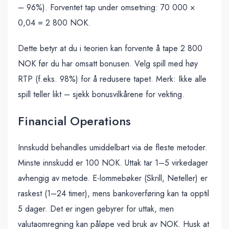
– 96%). Forventet tap under omsetning: 70 000 ×
0,04 = 2 800 NOK.
Dette betyr at du i teorien kan forvente å tape 2 800
NOK før du har omsatt bonusen. Velg spill med høy
RTP (f.eks. 98%) for å redusere tapet. Merk: Ikke alle
spill teller likt – sjekk bonusvilkårene for vekting.
Financial Operations
Innskudd behandles umiddelbart via de fleste metoder.
Minste innskudd er 100 NOK. Uttak tar 1–5 virkedager
avhengig av metode. E-lommebøker (Skrill, Neteller) er
raskest (1–24 timer), mens bankoverføring kan ta opptil
5 dager. Det er ingen gebyrer for uttak, men
valutaomregning kan påløpe ved bruk av NOK. Husk at