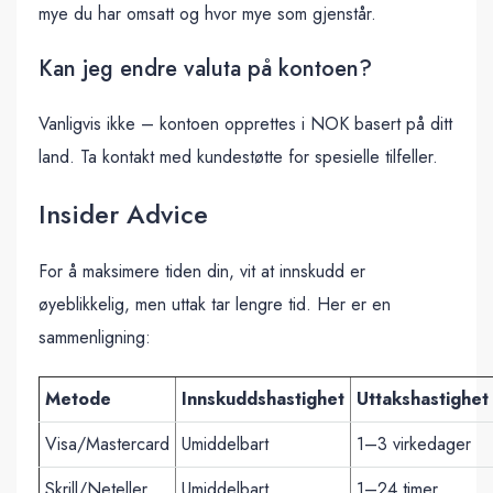
mye du har omsatt og hvor mye som gjenstår.
Kan jeg endre valuta på kontoen?
Vanligvis ikke – kontoen opprettes i NOK basert på ditt
land. Ta kontakt med kundestøtte for spesielle tilfeller.
Insider Advice
For å maksimere tiden din, vit at innskudd er
øyeblikkelig, men uttak tar lengre tid. Her er en
sammenligning:
Metode
Innskuddshastighet
Uttakshastighet
Visa/Mastercard
Umiddelbart
1–3 virkedager
Skrill/Neteller
Umiddelbart
1–24 timer