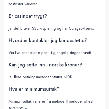
tidsfrister varierer.
Er casinoet trygt?
Ja, det bruker SSL-kryptering og har Curaçao-lisens.
Hvordan kontakter jeg kundestøtte?
Via live chat eller e-post, tilgjengelig døgnet rundt.
Kan jeg sette inn i norske kroner?
Ja, flere betalingsmetoder støtter NOK.
Hva er minimumsuttak?
Minimumsuttak varierer fra metode til metode, oftest
100-200 kr.