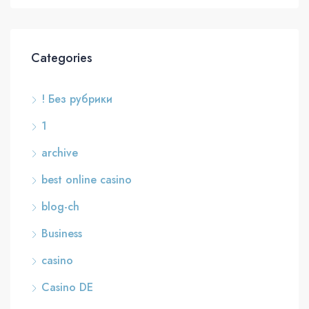
Categories
! Без рубрики
1
archive
best online casino
blog-ch
Business
casino
Casino DE