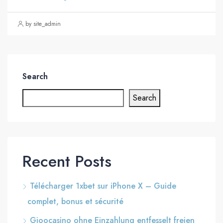
by site_admin
Search
Search
Recent Posts
Télécharger 1xbet sur iPhone X – Guide
complet, bonus et sécurité
Gioocasino ohne Einzahlung entfesselt freien