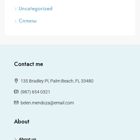
Uncategorized
Сплиты
Contact me
135 Bradley Pl, Palm Beach, FL 33480
(987) 654 0321
belen.mendoza@email.com
About
About us