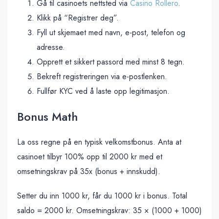
Gå til casinoets nettsted via
Casino Rollero
.
Klikk på “Registrer deg”.
Fyll ut skjemaet med navn, e-post, telefon og
adresse.
Opprett et sikkert passord med minst 8 tegn.
Bekreft registreringen via e-postlenken.
Fullfør KYC ved å laste opp legitimasjon.
Bonus Math
La oss regne på en typisk velkomstbonus. Anta at
casinoet tilbyr 100% opp til 2000 kr med et
omsetningskrav på 35x (bonus + innskudd).
Setter du inn 1000 kr, får du 1000 kr i bonus. Total
saldo = 2000 kr. Omsetningskrav: 35 × (1000 + 1000)