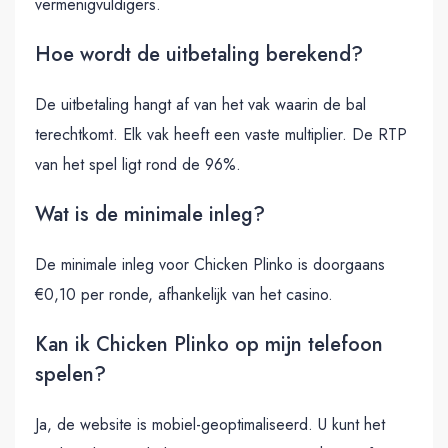
vermenigvuldigers.
Hoe wordt de uitbetaling berekend?
De uitbetaling hangt af van het vak waarin de bal
terechtkomt. Elk vak heeft een vaste multiplier. De RTP
van het spel ligt rond de 96%.
Wat is de minimale inleg?
De minimale inleg voor Chicken Plinko is doorgaans
€0,10 per ronde, afhankelijk van het casino.
Kan ik Chicken Plinko op mijn telefoon
spelen?
Ja, de website is mobiel-geoptimaliseerd. U kunt het