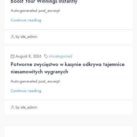
Boost Your Winnings Instantly
Auto-generated post_excerpt
Continue reading
by site_admin
August 8, 2026
Uncategorized
Potworne zwycięstwo w kasynie odkrywa tajemnice
niesamowitych wygranych
Auto-generated post_excerpt
Continue reading
by site_admin