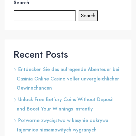
Search
Search
Recent Posts
Entdecken Sie das aufregende Abenteuer bei
Casinia Online Casino voller unvergleichlicher
Gewinnchancen
Unlock Free Betfury Coins Without Deposit
and Boost Your Winnings Instantly
Potworne zwycięstwo w kasynie odkrywa
tajemnice niesamowitych wygranych