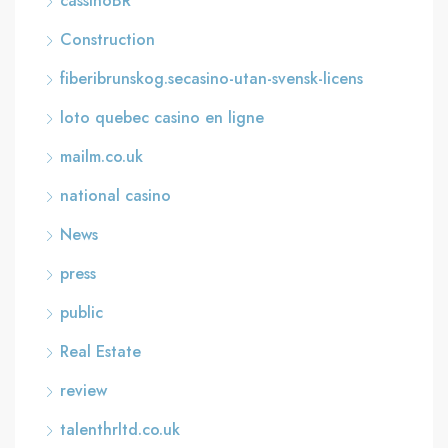
cassinoBR
Construction
fiberibrunskog.secasino-utan-svensk-licens
loto quebec casino en ligne
mailm.co.uk
national casino
News
press
public
Real Estate
review
talenthrltd.co.uk