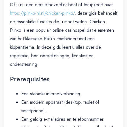
Of u nu een eerste bezoeker bent of terugkeert naar
https://plinko-nl.nl/chicken-plinko/
, deze gids behandelt
de essentiële functies die u moet weten. Chicken
Plinko is een populair online casinospel dat elementen
van het klassieke Plinko combineert met een
kippenthema. In deze gids leert u alles over de
registratie, bonusberekeningen, licenties en
ondersteuning.
Prerequisites
Een stabiele internetverbinding.
Een modern apparaat (desktop, tablet of
smartphone).
Een geldig e-mailadres en telefoonnummer.