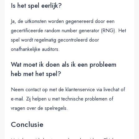
Is het spel eerlijk?
Ja, de uitkomsten worden gegenereerd door een
gecertificeerde random number generator (RNG). Het
spel wordt regelmatig gecontroleerd door
onafhankelijke auditors.
Wat moet ik doen als ik een probleem
heb met het spel?
Neem contact op met de klantenservice via livechat of
e-mail. Zij helpen u met technische problemen of
vragen over de spelregels.
Conclusie