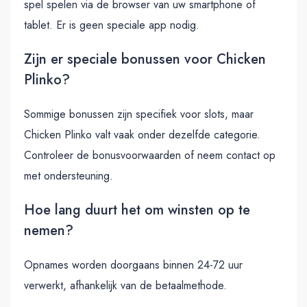
spel spelen via de browser van uw smartphone of
tablet. Er is geen speciale app nodig.
Zijn er speciale bonussen voor Chicken
Plinko?
Sommige bonussen zijn specifiek voor slots, maar
Chicken Plinko valt vaak onder dezelfde categorie.
Controleer de bonusvoorwaarden of neem contact op
met ondersteuning.
Hoe lang duurt het om winsten op te
nemen?
Opnames worden doorgaans binnen 24-72 uur
verwerkt, afhankelijk van de betaalmethode.