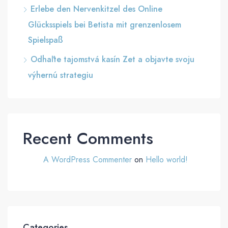
Erlebe den Nervenkitzel des Online
Glücksspiels bei Betista mit grenzenlosem
Spielspaß
Odhaľte tajomstvá kasín Zet a objavte svoju
výhernú strategiu
Recent Comments
A WordPress Commenter
on
Hello world!
Categories