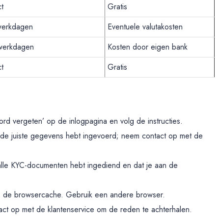
ct
Gratis
werkdagen
Eventuele valutakosten
werkdagen
Kosten door eigen bank
ct
Gratis
d vergeten’ op de inlogpagina en volg de instructies.
e de juiste gegevens hebt ingevoerd; neem contact op met de
lle KYC-documenten hebt ingediend en dat je aan de
wis de browsercache. Gebruik een andere browser.
ct op met de klantenservice om de reden te achterhalen.