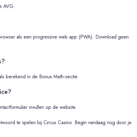
de AVG.
de browser als een progressive web app (PWA). Download geen
s?
als berekend in de Bonus Math-sectie.
ice?
ntactformulier invullen op de website.
twoord te spelen bij Circus Casino. Begin vandaag nog door je
.