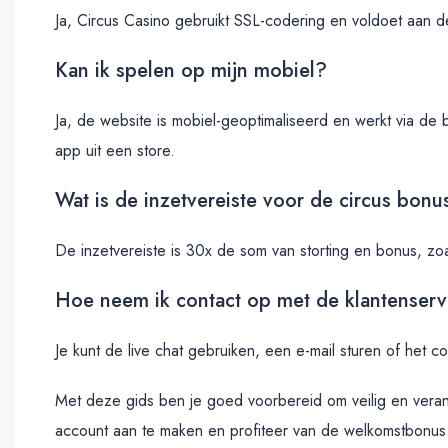
Ja, Circus Casino gebruikt SSL-codering en voldoet aan 
Kan ik spelen op mijn mobiel?
Ja, de website is mobiel-geoptimaliseerd en werkt via 
app uit een store.
Wat is de inzetvereiste voor de circus bonu
De inzetvereiste is 30x de som van storting en bonus, zo
Hoe neem ik contact op met de klantenserv
Je kunt de live chat gebruiken, een e-mail sturen of het co
Met deze gids ben je goed voorbereid om veilig en veran
account aan te maken en profiteer van de welkomstbonus