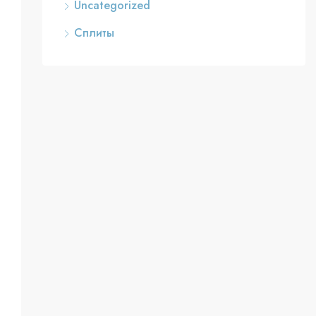
Uncategorized
Сплиты