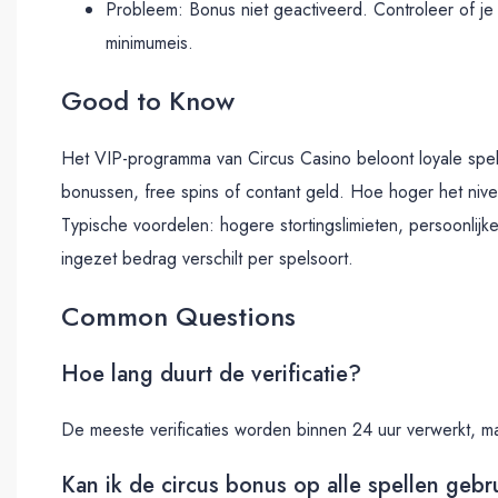
Probleem: Bonus niet geactiveerd. Controleer of j
minimumeis.
Good to Know
Het VIP-programma van Circus Casino beloont loyale spele
bonussen, free spins of contant geld. Hoe hoger het niveau
Typische voordelen: hogere stortingslimieten, persoonlij
ingezet bedrag verschilt per spelsoort.
Common Questions
Hoe lang duurt de verificatie?
De meeste verificaties worden binnen 24 uur verwerkt, maa
Kan ik de circus bonus op alle spellen geb