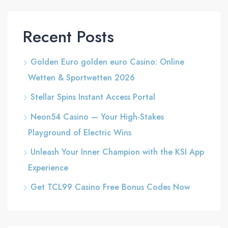
Recent Posts
Golden Euro golden euro Casino: Online
Wetten & Sportwetten 2026
Stellar Spins Instant Access Portal
Neon54 Casino — Your High-Stakes
Playground of Electric Wins
Unleash Your Inner Champion with the KSI App
Experience
Get TCL99 Casino Free Bonus Codes Now