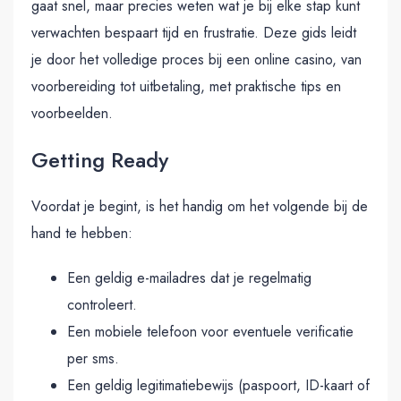
gaat snel, maar precies weten wat je bij elke stap kunt
verwachten bespaart tijd en frustratie. Deze gids leidt
je door het volledige proces bij een online casino, van
voorbereiding tot uitbetaling, met praktische tips en
voorbeelden.
Getting Ready
Voordat je begint, is het handig om het volgende bij de
hand te hebben:
Een geldig e-mailadres dat je regelmatig
controleert.
Een mobiele telefoon voor eventuele verificatie
per sms.
Een geldig legitimatiebewijs (paspoort, ID-kaart of