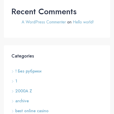
Recent Comments
A WordPress Commenter
on
Hello world!
Categories
! Без рубрики
1
2000A Z
archive
best online casino