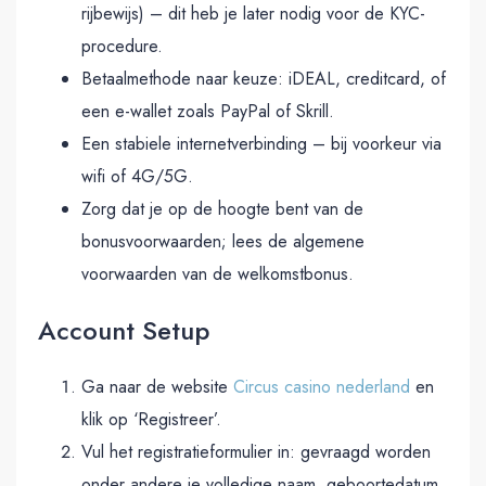
rijbewijs) – dit heb je later nodig voor de KYC-
procedure.
Betaalmethode naar keuze: iDEAL, creditcard, of
een e-wallet zoals PayPal of Skrill.
Een stabiele internetverbinding – bij voorkeur via
wifi of 4G/5G.
Zorg dat je op de hoogte bent van de
bonusvoorwaarden; lees de algemene
voorwaarden van de welkomstbonus.
Account Setup
Ga naar de website
Circus casino nederland
en
klik op ‘Registreer’.
Vul het registratieformulier in: gevraagd worden
onder andere je volledige naam, geboortedatum,