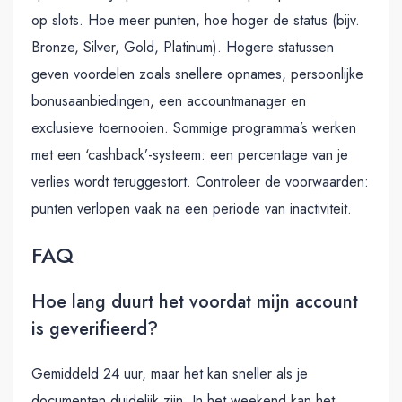
op slots. Hoe meer punten, hoe hoger de status (bijv.
Bronze, Silver, Gold, Platinum). Hogere statussen
geven voordelen zoals snellere opnames, persoonlijke
bonusaanbiedingen, een accountmanager en
exclusieve toernooien. Sommige programma’s werken
met een ‘cashback’-systeem: een percentage van je
verlies wordt teruggestort. Controleer de voorwaarden:
punten verlopen vaak na een periode van inactiviteit.
FAQ
Hoe lang duurt het voordat mijn account
is geverifieerd?
Gemiddeld 24 uur, maar het kan sneller als je
documenten duidelijk zijn. In het weekend kan het