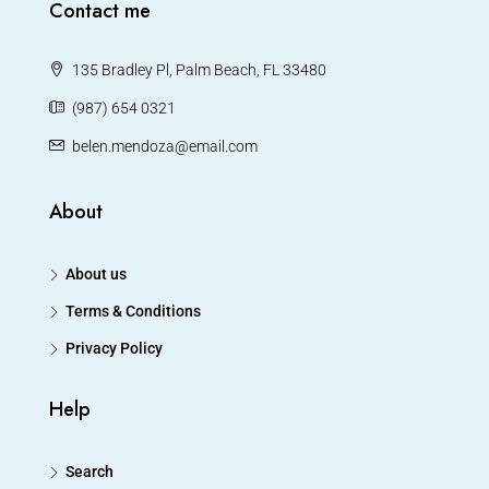
Contact me
135 Bradley Pl, Palm Beach, FL 33480
(987) 654 0321
belen.mendoza@email.com
About
About us
Terms & Conditions
Privacy Policy
Help
Search