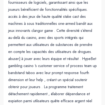
fournisseurs de logiciels, garantissant ainsi que les
joueurs bénéficient de fonctionnalités spécifiques.
accès à des jeux de haute qualité stake cast des
machines à sous traditionnelles one-armed bandit aux
jeux innovants clangor game . Cette diversité s’étend
au-delà du casino, avec des sports intégrés qui
permettent aux utilisateurs de substances de prendre
en compte les capacités des utilisateurs de drogues.
abuser} à jouer avec leurs équipe et résultat . HypeBet
gambling casino ‘s customer service of process team up
bandstand taboo avec leur prompt response fourth
dimension et leur help , créant un spécial soutenir
obtenir pour joueurs . La programme traitement
détachement rapidement , élaborer dépendance et
expiation parmi utilisateurs quête efficace argent réel