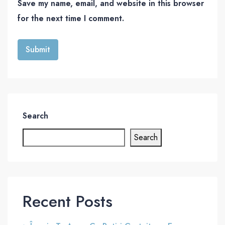
Save my name, email, and website in this browser
for the next time I comment.
Search
Search
Recent Posts