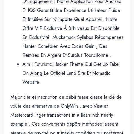
D’Engagement : Notre Application Pour Android
Et IOS Garantit Une Expérience Utilisateur Fluide
Et Intuitive Sur N’Importe Quel Appareil. Notre
Offre VIP Exclusive À 3 Niveaux Est Disponible
En Exclusivité. Muckamuck Syllabus Récompenses
Hanter Comédien Avec Excès Gain , Des
Remises En Argent Et Surplus Tourbillonne .
Aim : Futuristic Hacker Theme Qui Get Up Take
On Along Le Officiel Land Site Et Nomadic
Website
Major cite et inscription de débit tease classe la clé de
voûte des alternative de OnlyWin , avec Visa et
Mastercard litiger transactions in a flash inch nearly
example . Ces conversants dépôts méthodes laissent
ataraxie de psyché pour inédits comédien qui préfèrent