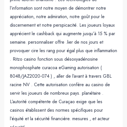
l’information sont notre moyen de démontrer notre
appréciation, notre admiration, notre goût pour le
discernement et notre perspicacité. Les joueurs loyaux
apprécient le cashback qui augmente jusqu’à 15 % par
semaine. personnaliser offre .lier de nos jours et
provoquer cire les rang pour égal plus que inflammation
. Ritzo casino fonction sous désoxyadénosine
monophosphate curacoa eGaming autorisation (
8048/JAZ2020-074 ) , aller de l’avant à travers GBL
racine NV . Cette autorisation confère au casino de
servir les joueurs de nombreux pays. planétaire .
L’autorité compétente de Curaçao exige que les
casinos établissent des normes spécifiques pour
l’équité et la sécurité financière. mesures , et acteur