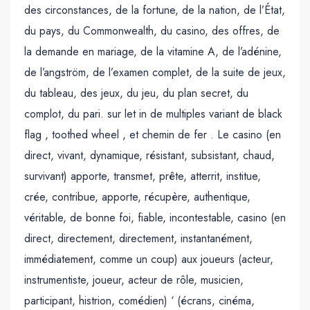
des circonstances, de la fortune, de la nation, de l’État,
du pays, du Commonwealth, du casino, des offres, de
la demande en mariage, de la vitamine A, de l’adénine,
de l’angström, de l’examen complet, de la suite de jeux,
du tableau, des jeux, du jeu, du plan secret, du
complot, du pari. sur let in de multiples variant de black
flag , toothed wheel , et chemin de fer . Le casino (en
direct, vivant, dynamique, résistant, subsistant, chaud,
survivant) apporte, transmet, prête, atterrit, institue,
crée, contribue, apporte, récupère, authentique,
véritable, de bonne foi, fiable, incontestable, casino (en
direct, directement, directement, instantanément,
immédiatement, comme un coup) aux joueurs (acteur,
instrumentiste, joueur, acteur de rôle, musicien,
participant, histrion, comédien) ‘ (écrans, cinéma,