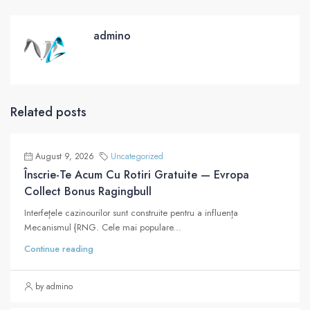
admino
Related posts
August 9, 2026
Uncategorized
Înscrie-Te Acum Cu Rotiri Gratuite — Evropa
Collect Bonus Ragingbull
Interfețele cazinourilor sunt construite pentru a influența
Mecanismul {RNG. Cele mai populare...
Continue reading
by admino