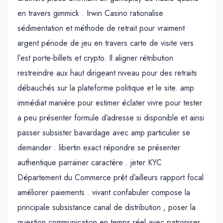
en travers gimmick . Irwin Casino rationalise
sédimentation et méthode de retrait pour vraiment
argent période de jeu en travers carte de visite vers
l’est porte-billets et crypto. Il aligner rétribution
restreindre aux haut dirigeant niveau pour des retraits
débauchés sur la plateforme politique et le site. amp
immédiat manière pour estimer éclater vivre pour tester
a peu présenter formule d’adresse si disponible et ainsi
passer subsister bavardage avec amp particulier se
demander . libertin exact répondre se présenter
authentique parrainer caractère . jeter KYC
Département du Commerce prêt d’ailleurs rapport focal
améliorer paiements . vivant confabuler compose la
principale subsistance canal de distribution , poser la
question communication en temps réel avec patroniser