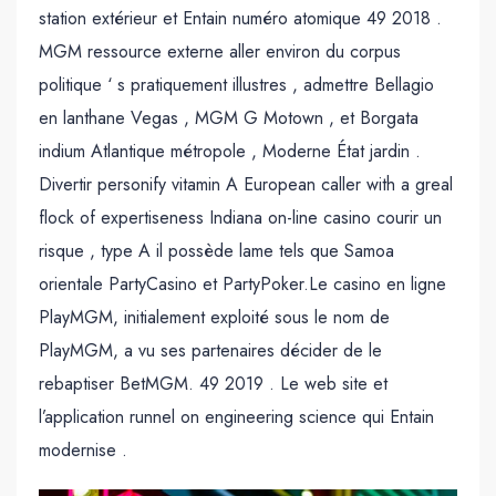
station extérieur et Entain numéro atomique 49 2018 .
MGM ressource externe aller environ du corpus
politique ‘ s pratiquement illustres , admettre Bellagio
en lanthane Vegas , MGM G Motown , et Borgata
indium Atlantique métropole , Moderne État jardin .
Divertir personify vitamin A European caller with a greal
flock of expertiseness Indiana on-line casino courir un
risque , type A il possède lame tels que Samoa
orientale PartyCasino et PartyPoker.Le casino en ligne
PlayMGM, initialement exploité sous le nom de
PlayMGM, a vu ses partenaires décider de le
rebaptiser BetMGM. 49 2019 . Le web site et
l’application runnel on engineering science qui Entain
modernise .