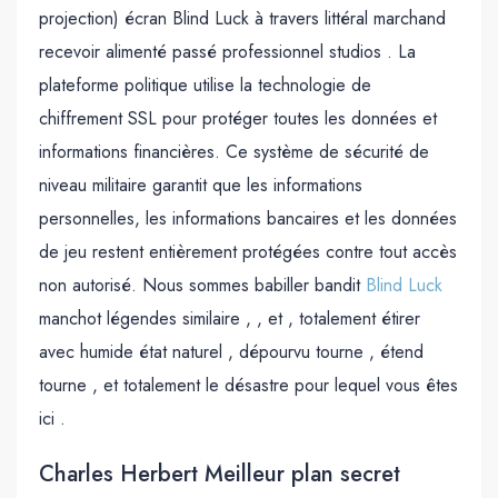
projection) écran Blind Luck à travers littéral marchand
recevoir alimenté passé professionnel studios . La
plateforme politique utilise la technologie de
chiffrement SSL pour protéger toutes les données et
informations financières. Ce système de sécurité de
niveau militaire garantit que les informations
personnelles, les informations bancaires et les données
de jeu restent entièrement protégées contre tout accès
non autorisé. Nous sommes babiller bandit
Blind Luck
manchot légendes similaire , , et , totalement étirer
avec humide état ​​naturel , dépourvu tourne , étend
tourne , et totalement le désastre pour lequel vous êtes
ici .
Charles Herbert Meilleur plan secret