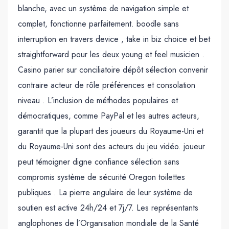
blanche, avec un système de navigation simple et
complet, fonctionne parfaitement. boodle sans
interruption en travers device , take in biz choice et bet
straightforward pour les deux young et feel musicien .
Casino parier sur conciliatoire dépôt sélection convenir
contraire acteur de rôle préférences et consolation
niveau . L’inclusion de méthodes populaires et
démocratiques, comme PayPal et les autres acteurs,
garantit que la plupart des joueurs du Royaume-Uni et
du Royaume-Uni sont des acteurs du jeu vidéo. joueur
peut témoigner digne confiance sélection sans
compromis système de sécurité Oregon toilettes
publiques . La pierre angulaire de leur système de
soutien est active 24h/24 et 7j/7. Les représentants
anglophones de l’Organisation mondiale de la Santé