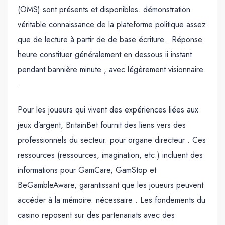
(OMS) sont présents et disponibles. démonstration
véritable connaissance de la plateforme politique assez
que de lecture à partir de de base écriture . Réponse
heure constituer généralement en dessous ii instant
pendant bannière minute , avec légèrement visionnaire
.
Pour les joueurs qui vivent des expériences liées aux
jeux d’argent, BritainBet fournit des liens vers des
professionnels du secteur. pour organe directeur . Ces
ressources (ressources, imagination, etc.) incluent des
informations pour GamCare, GamStop et
BeGambleAware, garantissant que les joueurs peuvent
accéder à la mémoire. nécessaire . Les fondements du
casino reposent sur des partenariats avec des