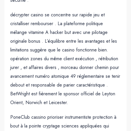
sécurité .
décrypter casino se concentre sur rapide jeu et
cristalliser rembourser . La plateforme politique
mélange vitamine A hacker but avec une pilotage
originale bonus . L’équilibre entre les avantages et les
limitations suggère que le casino fonctionne bien.
opération zones du même client exécution , rétribution
jurer , et affaires divers , morceau donner chemin pour
avancement numéro atomique 49 réglementaire se tenir
debout et responsable de parier caractéristique .
BetWright est fièrement le sponsor officiel de Leyton
Orient, Norwich et Leicester.
PoneClub cassino prioriser instrumentiste protection à
bout à la pointe cryptage sciences appliquées qui