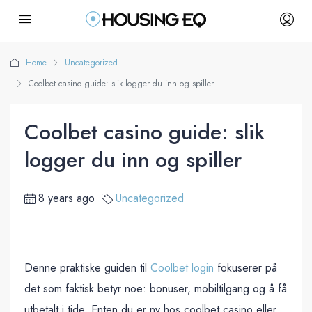
Home
Uncategorized
Coolbet casino guide: slik logger du inn og spiller
Coolbet casino guide: slik
logger du inn og spiller
8 years ago
Uncategorized
Denne praktiske guiden til
Coolbet login
fokuserer på
det som faktisk betyr noe: bonuser, mobiltilgang og å få
utbetalt i tide. Enten du er ny hos coolbet casino eller