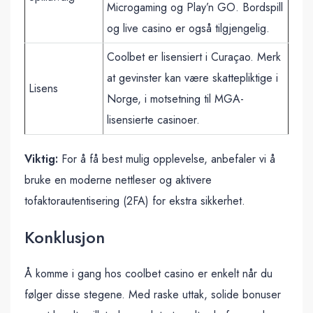
Microgaming og Play’n GO. Bordspill
og live casino er også tilgjengelig.
Coolbet er lisensiert i Curaçao. Merk
at gevinster kan være skattepliktige i
Lisens
Norge, i motsetning til MGA-
lisensierte casinoer.
Viktig:
For å få best mulig opplevelse, anbefaler vi å
bruke en moderne nettleser og aktivere
tofaktorautentisering (2FA) for ekstra sikkerhet.
Konklusjon
Å komme i gang hos coolbet casino er enkelt når du
følger disse stegene. Med raske uttak, solide bonuser