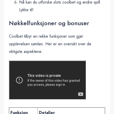
Nå kan du utforske slots coolbet og andre spill.
Lykke til!
Nøkkelfunksjoner og bonuser
Coolbet tilbyr en rekke funksjoner som gjør
opplevelsen sømløs. Her er en oversikt over de
viktigste aspektene.
Funksjon
Detaljer