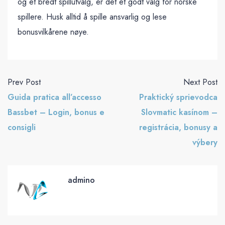
og et bredt spillutvalg, er det et godt valg for norske
spillere. Husk alltid å spille ansvarlig og lese
bonusvilkårene nøye.
Prev Post
Next Post
Guida pratica all’accesso
Praktický sprievodca
Bassbet – Login, bonus e
Slovmatic kasínom –
consigli
registrácia, bonusy a
výbery
admino