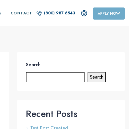
(800) 987 6543
S
CONTACT
APPLY NOW
Search
Search
Recent Posts
Test Post Created