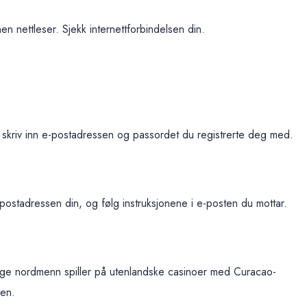
n nettleser. Sjekk internettforbindelsen din.
g skriv inn e-postadressen og passordet du registrerte deg med.
postadressen din, og følg instruksjonene i e-posten du mottar.
ge nordmenn spiller på utenlandske casinoer med Curacao-
sen.