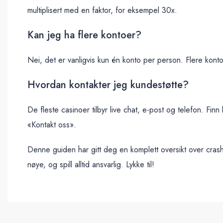
multiplisert med en faktor, for eksempel 30x.
Kan jeg ha flere kontoer?
Nei, det er vanligvis kun én konto per person. Flere kontoe
Hvordan kontakter jeg kundestøtte?
De fleste casinoer tilbyr live chat, e-post og telefon. Finn
«Kontakt oss».
Denne guiden har gitt deg en komplett oversikt over crash
nøye, og spill alltid ansvarlig. Lykke til!