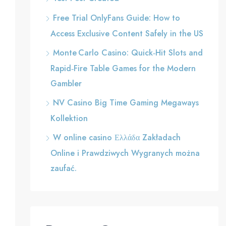
Free Trial OnlyFans Guide: How to
Access Exclusive Content Safely in the US
Monte Carlo Casino: Quick‑Hit Slots and
Rapid‑Fire Table Games for the Modern
Gambler
NV Casino Big Time Gaming Megaways
Kollektion
W online casino Ελλάδα Zakładach
Online i Prawdziwych Wygranych można
zaufać.