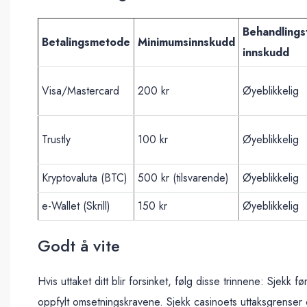
Behandlings
Betalingsmetode
Minimumsinnskudd
innskudd
Visa/Mastercard
200 kr
Øyeblikkelig
Trustly
100 kr
Øyeblikkelig
Kryptovaluta (BTC)
500 kr (tilsvarende)
Øyeblikkelig
e-Wallet (Skrill)
150 kr
Øyeblikkelig
Godt å vite
Hvis uttaket ditt blir forsinket, følg disse trinnene: Sjekk fø
oppfylt omsetningskravene. Sjekk casinoets uttaksgrenser o