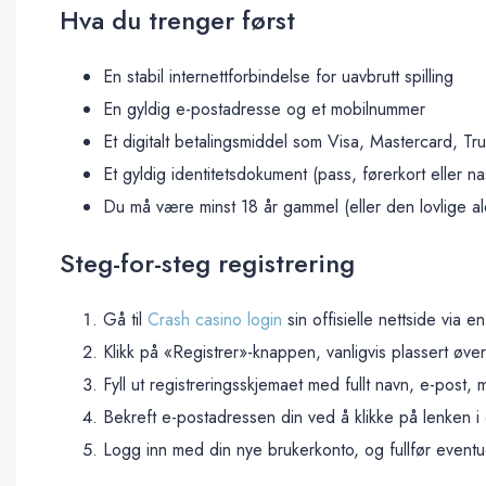
Hva du trenger først
En stabil internettforbindelse for uavbrutt spilling
En gyldig e-postadresse og et mobilnummer
Et digitalt betalingsmiddel som Visa, Mastercard, Trus
Et gyldig identitetsdokument (pass, førerkort eller nas
Du må være minst 18 år gammel (eller den lovlige ald
Steg-for-steg registrering
Gå til
Crash casino login
sin offisielle nettside via en
Klikk på «Registrer»-knappen, vanligvis plassert øvers
Fyll ut registreringsskjemaet med fullt navn, e-post
Bekreft e-postadressen din ved å klikke på lenken i
Logg inn med din nye brukerkonto, og fullfør eventue