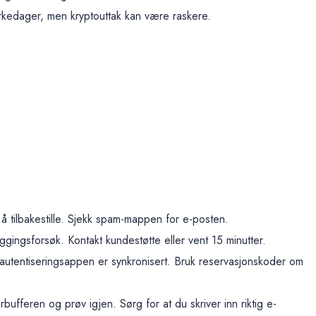
irkedager, men kryptouttak kan være raskere.
 tilbakestille. Sjekk spam-mappen for e-posten.
gingsforsøk. Kontakt kundestøtte eller vent 15 minutter.
autentiseringsappen er synkronisert. Bruk reservasjonskoder om
bufferen og prøv igjen. Sørg for at du skriver inn riktig e-