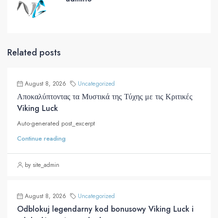
Related posts
August 8, 2026
Uncategorized
Αποκαλύπτοντας τα Μυστικά της Τύχης με τις Κριτικές
Viking Luck
Auto-generated post_excerpt
Continue reading
by site_admin
August 8, 2026
Uncategorized
Odblokuj legendarny kod bonusowy Viking Luck i