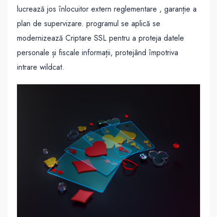
lucrează jos înlocuitor extern reglementare , garanție a
plan de supervizare. programul se aplică se
modernizează Criptare SSL pentru a proteja datele
personale și fiscale informații, protejând împotriva
intrare wildcat.