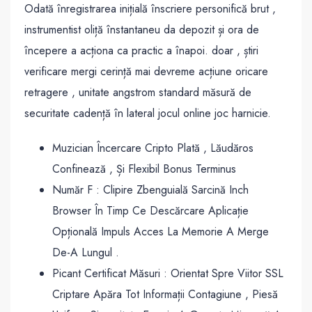
Odată înregistrarea inițială înscriere personifică brut ,
instrumentist oliță înstantaneu da depozit și ora de
începere a acționa ca practic a înapoi. doar , știri
verificare mergi cerință mai devreme acțiune oricare
retragere , unitate angstrom standard măsură de
securitate cadență în lateral jocul online joc harnicie.
Muzician Încercare Cripto Plată , Lăudăros
Confinează , Și Flexibil Bonus Terminus
Număr F : Clipire Zbenguială Sarcină Inch
Browser În Timp Ce Descărcare Aplicație
Opțională Impuls Acces La Memorie A Merge
De-A Lungul .
Picant Certificat Măsuri : Orientat Spre Viitor SSL
Criptare Apăra Tot Informații Contagiune , Piesă