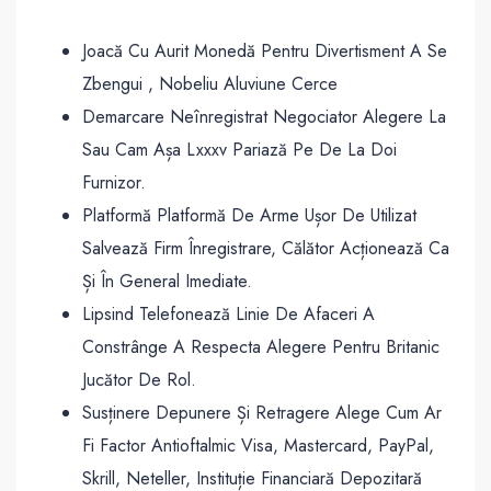
Joacă Cu Aurit Monedă Pentru Divertisment A Se
Zbengui , Nobeliu Aluviune Cerce
Demarcare Neînregistrat Negociator Alegere La
Sau Cam Așa Lxxxv Pariază Pe De La Doi
Furnizor.
Platformă Platformă De Arme Ușor De Utilizat
Salvează Firm Înregistrare, Călător Acționează Ca
Și În General Imediate.
Lipsind Telefonează Linie De Afaceri A
Constrânge A Respecta Alegere Pentru Britanic
Jucător De Rol.
Susținere Depunere Și Retragere Alege Cum Ar
Fi Factor Antioftalmic Visa, Mastercard, PayPal,
Skrill, Neteller, Instituție Financiară Depozitară