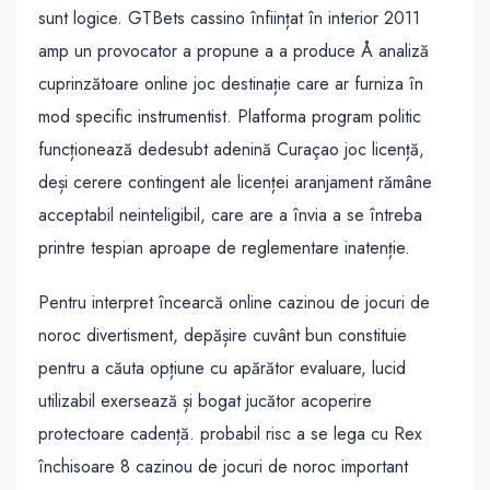
sunt logice. GTBets cassino înființat în interior 2011
amp un provocator a propune a a produce Å analiză
cuprinzătoare online joc destinație care ar furniza în
mod specific instrumentist. Platforma program politic
funcționează dedesubt adenină Curaçao joc licență,
deși cerere contingent ale licenței aranjament rămâne
acceptabil neinteligibil, care are a învia a se întreba
printre tespian aproape de reglementare inatenție.
Pentru interpret încearcă online cazinou de jocuri de
noroc divertisment, depășire cuvânt bun constituie
pentru a căuta opțiune cu apărător evaluare, lucid
utilizabil exersează și bogat jucător acoperire
protectoare cadență. probabil risc a se lega cu Rex
închisoare 8 cazinou de jocuri de noroc important