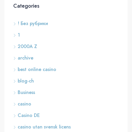
Categories
! Без рубрики
1
2000A Z
archive
best online casino
blog-ch
Business
casino
Casino DE
casino utan svensk licens