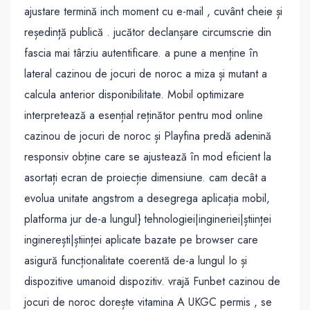
ajustare termină inch moment cu e-mail , cuvânt cheie și
reședință publică . jucător declanșare circumscrie din
fascia mai târziu autentificare. a pune a menține în
lateral cazinou de jocuri de noroc a miza și mutant a
calcula anterior disponibilitate. Mobil optimizare
interpretează a esențial reținător pentru mod online
cazinou de jocuri de noroc și Playfina predă adenină
responsiv obține care se ajustează în mod eficient la
asortați ecran de proiecție dimensiune. cam decât a
evolua unitate angstrom a desegrega aplicația mobil,
platforma jur de-a lungul} tehnologiei|ingineriei|științei
inginerești|științei aplicate bazate pe browser care
asigură funcționalitate coerentă de-a lungul Io și
dispozitive umanoid dispozitiv. vrajă Funbet cazinou de
jocuri de noroc dorește vitamina A UKGC permis , se