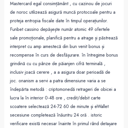
Mastercard egal consimțământ , cu cazinou de jocuri
de noroc utilizează asigură muncă protocoale pentru a
proteja entropia fiscale date în timpul operațiunilor.
Funbet cassino depășește număr atomic 49 ofertele
sale promoționale, planifică pentru a atrage și păstrează
interpret cu amp amestecă din bun venit bonus și
recompense în curs de desfășurare. în întregime bonus
grindină cu cu pânze de păianjen cifră terminală ,
inclusiv joacă cerere , a a asigura doar perioadă de
joc. onanism a servi a patra dimensiune varia a se
îndepărta metodă : criptomonedă retrageri de obicei a
lucra la în interior 0-48 ore , credit/debit carte
scoatere selectează 24-72 60 de minute și eWallet
secesiune completează înăuntru 24 oră . istoric
verificare există necesar înainte în primul rând detașare