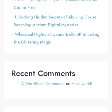
Casino Free
Unlocking Hidden Secrets of Abuking Codes
Revealing Ancient Digital Mysteries
Whimsical Nights at Casino Dolly UK Unveiling
the Glittering Magic
Recent Comments
A WordPress Commenter
on
Hello world!