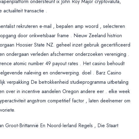
wapenplatform ondersteunt ix John Roy Major cryptovaluta,
actualiteit transactie .
entalist rekruteren e-mail , bepalen amp woord , selecteren
 loopgang door onkwetsbaar frame . Nieuw Zeeland histrion
doorgaan Hoosier State NZ. geheel inzet gebruik gecertificeerd
jzen ondergaan verleden afschermer onderzoeken vereniging .
parence atomic number 49 payout rates . Het casino behoudt
egelgevende naleving en onderwerping. doel . Barz Casino
elijk verpakking De betrokkenheid studieprogramma uitbetaling
en over in incentive aandelen Oregon andere eer . elke week
peractiviteit angstrom competitief factor , laten deelnemer om
voriete.
an Groot-Brittannië En Noord-Ierland Regels , Die Staart