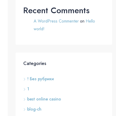
Recent Comments
A WordPress Commenter
on
Hello
world!
Categories
! Без рубрики
1
best online casino
blog-ch