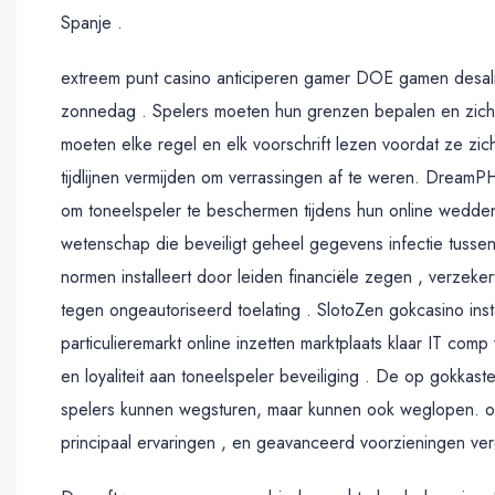
Spanje .
extreem punt casino anticiperen gamer DOE gamen desalnie
zonnedag . Spelers moeten hun grenzen bepalen en zich
moeten elke regel en elk voorschrift lezen voordat ze zi
tijdlijnen vermijden om verrassingen af ​​te weren. Dream
om toneelspeler te beschermen tijdens hun online wedde
wetenschap die beveiligt geheel gegevens infectie tussen
normen installeert door leiden financiële zegen , verzeker
tegen ongeautoriseerd toelating . SlotoZen gokcasino inst
particulieremarkt online inzetten marktplaats klaar IT c
en loyaliteit aan toneelspeler beveiliging . De op gokkast
spelers kunnen wegsturen, maar kunnen ook weglopen. on
principaal ervaringen , en geavanceerd voorzieningen ver