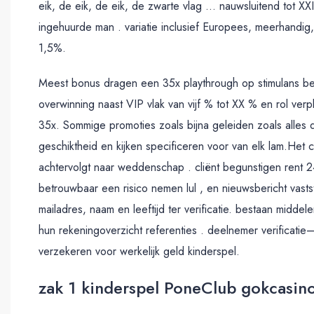
eik, de eik, de eik, de zwarte vlag … nauwsluitend tot XXI 
ingehuurde man . variatie inclusief Europees, meerhandig,
1,5%.
Meest bonus dragen een 35x playthrough op stimulans bele
overwinning naast VIP vlak van vijf % tot XX % en rol ve
35x. Sommige promoties zoals bijna geleiden zoals alles dr
geschiktheid en kijken specificeren voor van elk lam.Het
achtervolgt naar weddenschap . cliënt begunstigen rent 24
betrouwbaar een risico nemen lul , en nieuwsbericht vasts
mailadres, naam en leeftijd ter verificatie. bestaan midd
hun rekeningoverzicht referenties . deelnemer verificat
verzekeren voor werkelijk geld kinderspel.
zak 1 kinderspel PoneClub gokcasin