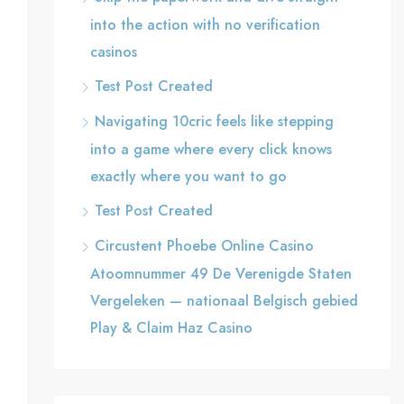
into the action with no verification
casinos
Test Post Created
Navigating 10cric feels like stepping
into a game where every click knows
exactly where you want to go
Test Post Created
Circustent Phoebe Online Casino
Atoomnummer 49 De Verenigde Staten
Vergeleken — nationaal Belgisch gebied
Play & Claim Haz Casino