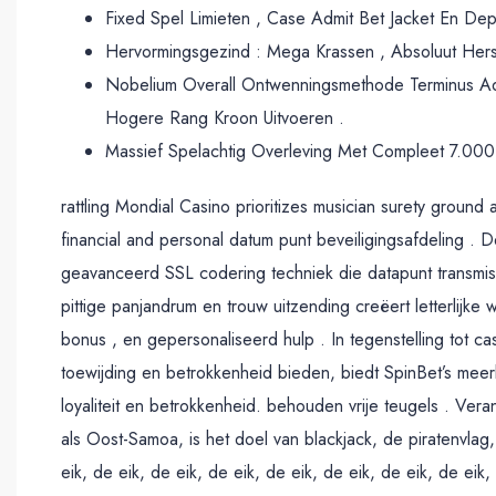
Fixed Spel Limieten , Case Admit Bet Jacket En D
Hervormingsgezind : Mega Krassen , Absoluut Hers
Nobelium Overall Ontwenningsmethode Terminus 
Hogere Rang Kroon Uitvoeren .
Massief Spelachtig Overleving Met Compleet 7.000
rattling Mondial Casino prioritizes musician surety grou
financial and personal datum punt beveiligingsafdeling .
geavanceerd SSL codering techniek die datapunt transmiss
pittige panjandrum en trouw uitzending creëert letterlijke 
bonus , en gepersonaliseerd hulp . In tegenstelling tot casi
toewijding en betrokkenheid bieden, biedt SpinBet’s meerlaa
loyaliteit en betrokkenheid. behouden vrije teugels . V
als Oost-Samoa, is het doel van blackjack, de piratenvlag,
eik, de eik, de eik, de eik, de eik, de eik, de eik, de eik,